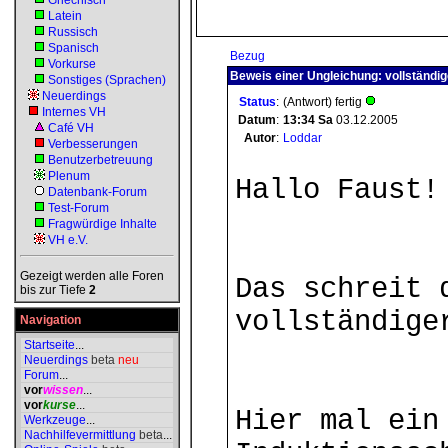
Griechisch
Latein
Russisch
Spanisch
Bezug
Vorkurse
Beweis einer Ungleichung: vollständig
Sonstiges (Sprachen)
Neuerdings
Status
:
(Antwort) fertig
Internes VH
Datum
:
13:34
Sa
03.12.2005
Café VH
Autor
:
Loddar
Verbesserungen
Benutzerbetreuung
Plenum
Hallo Faust!
Datenbank-Forum
Test-Forum
Fragwürdige Inhalte
VH e.V.
Gezeigt werden alle Foren
Das schreit 
bis zur Tiefe
2
vollständige
Navigation
Startseite
...
Neuerdings
beta
neu
Forum
...
vor
wissen
...
vor
kurse
...
Hier mal ein
Werkzeuge
...
Nachhilfevermittlung
beta
...