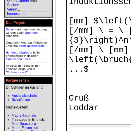
Induktionssc
Online-Spiele
beta
Suchen
Verein
...
Impressum
[mm] $\left(
Das Projekt
[/mm] \ = \ 
Server
und Internetanbindung
werden durch
Spenden
finanziert.
{3}\right)^n
Organisiert wird das Projekt von
unserem
Koordinatorenteam
.
[/mm] \ [mm]
Hunderte Mitglieder
helfen
ehrenamtlich in unseren
\left(\bruch
moderierten
Foren
.
Anbieter der Seite ist der
...$
gemeinnützige Verein
"
Vorhilfe.de e.V.
".
Partnerseiten
Dt. Schulen im Ausland:
Auslandsschule
Gruß
Schulforum
Loddar
Mathe-Seiten:
MatheRaum.de
This page in English:
MathSpace.org
MatheForum.net