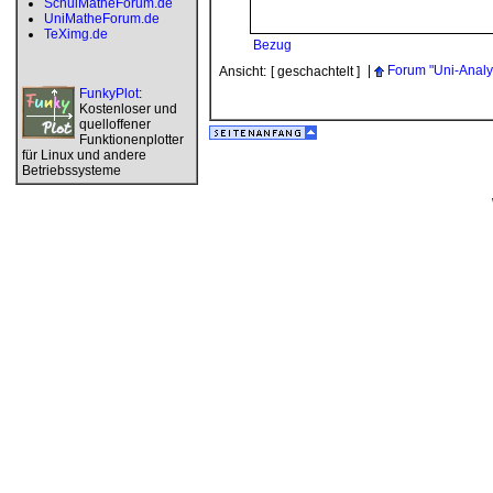
SchulMatheForum.de
UniMatheForum.de
TeXimg.de
Bezug
|
Forum "Uni-Analy
Ansicht:
[ geschachtelt ]
FunkyPlot
:
Kostenloser und
quelloffener
Funktionenplotter
für Linux und andere
Betriebssysteme