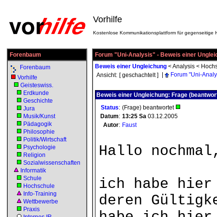
Vorhilfe
Kostenlose Kommunikationsplattform für gegenseitige H
Forenbaum
Forum "Uni-Analysis" - Beweis einer Ungle
Beweis einer Ungleichung
<
Analysis
<
Hochs
Forenbaum
|
Forum "Uni-Analy
Ansicht:
[ geschachtelt ]
Vorhilfe
Geisteswiss.
Erdkunde
Beweis einer Ungleichung: Frage (beantwor
Geschichte
Status
:
(Frage) beantwortet
Jura
Musik/Kunst
Datum
:
13:25
Sa
03.12.2005
Pädagogik
Autor
:
Faust
Philosophie
Politik/Wirtschaft
Hallo nochmal
Psychologie
Religion
Sozialwissenschaften
Informatik
Schule
ich habe hier
Hochschule
Info-Training
deren Gültigk
Wettbewerbe
Praxis