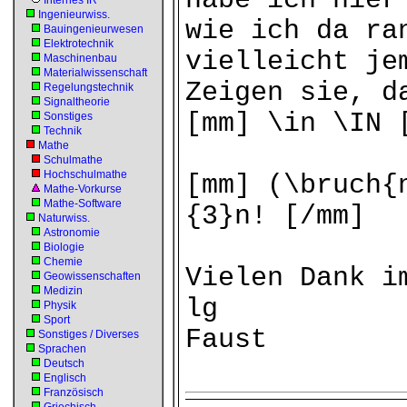
habe ich hier
Internes IR
Ingenieurwiss.
wie ich da ra
Bauingenieurwesen
Elektrotechnik
vielleicht je
Maschinenbau
Materialwissenschaft
Zeigen sie, d
Regelungstechnik
Signaltheorie
[mm] \in \IN 
Sonstiges
Technik
Mathe
Schulmathe
Hochschulmathe
[mm] (\bruch{
Mathe-Vorkurse
Mathe-Software
{3}n! [/mm]
Naturwiss.
Astronomie
Biologie
Chemie
Vielen Dank i
Geowissenschaften
Medizin
lg
Physik
Sport
Faust
Sonstiges / Diverses
Sprachen
Deutsch
Englisch
Französisch