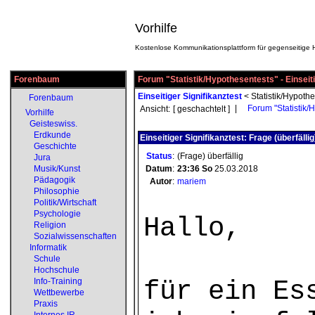
Vorhilfe
Kostenlose Kommunikationsplattform für gegenseitige H
Forenbaum
Forum "Statistik/Hypothesentests" - Einseiti
Einseitiger Signifikanztest
<
Statistik/Hypoth
Forenbaum
|
Forum "Statistik/
Ansicht:
[ geschachtelt ]
Vorhilfe
Geisteswiss.
Erdkunde
Einseitiger Signifikanztest: Frage (überfällig
Geschichte
Status
:
(Frage) überfällig
Jura
Musik/Kunst
Datum
:
23:36
So
25.03.2018
Pädagogik
Autor
:
mariem
Philosophie
Politik/Wirtschaft
Psychologie
Hallo,
Religion
Sozialwissenschaften
Informatik
Schule
Hochschule
für ein Es
Info-Training
Wettbewerbe
Praxis