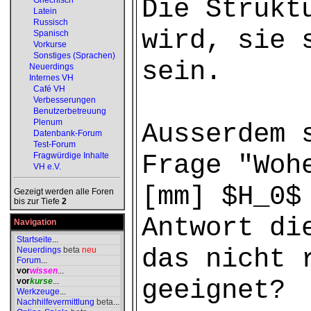
Die Strukt
Griechisch
Latein
Russisch
wird, sie 
Spanisch
Vorkurse
Sonstiges (Sprachen)
sein.
Neuerdings
Internes VH
Café VH
Verbesserungen
Benutzerbetreuung
Plenum
Ausserdem 
Datenbank-Forum
Test-Forum
Frage "Woh
Fragwürdige Inhalte
VH e.V.
[mm] $H_0$
Gezeigt werden alle Foren
bis zur Tiefe
2
Antwort di
Navigation
Startseite
...
das nicht 
Neuerdings
beta
neu
Forum
...
vor
wissen
...
geeignet?
vor
kurse
...
Werkzeuge
...
Nachhilfevermittlung
beta
...