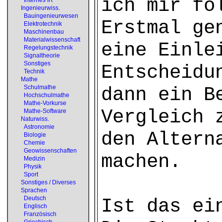
ich mir fo
Internes IR
Ingenieurwiss.
Bauingenieurwesen
Erstmal ge
Elektrotechnik
Maschinenbau
Materialwissenschaft
eine Einle
Regelungstechnik
Signaltheorie
Sonstiges
Entscheidu
Technik
Mathe
Schulmathe
dann ein B
Hochschulmathe
Mathe-Vorkurse
Vergleich 
Mathe-Software
Naturwiss.
Astronomie
den Altern
Biologie
Chemie
Geowissenschaften
machen.
Medizin
Physik
Sport
Sonstiges / Diverses
Sprachen
Deutsch
Ist das ei
Englisch
Französisch