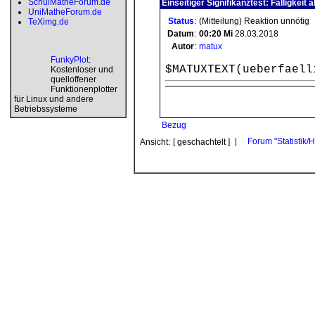
SchulMatheForum.de
Einseitiger Signifikanztest: Fälligkeit 
UniMatheForum.de
Status
:
(Mitteilung) Reaktion unnötig
TeXimg.de
Datum
:
00:20
Mi
28.03.2018
Autor
:
matux
FunkyPlot
:
$MATUXTEXT(ueberfaell
Kostenloser und
quelloffener
Funktionenplotter
für Linux und andere
Betriebssysteme
Bezug
|
Forum "Statistik/
Ansicht:
[ geschachtelt ]