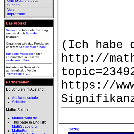
Online-Spiele
beta
Suchen
Verein
...
Impressum
Das Projekt
Server
und Internetanbindung
werden durch
Spenden
finanziert.
(Ich habe 
Organisiert wird das Projekt von
unserem
Koordinatorenteam
.
http://mat
Hunderte Mitglieder
helfen
ehrenamtlich in unseren
moderierten
Foren
.
topic=2349
Anbieter der Seite ist der
gemeinnützige Verein
"
Vorhilfe.de e.V.
".
https://ww
Partnerseiten
Dt. Schulen im Ausland:
Signifikan
Auslandsschule
Schulforum
Mathe-Seiten:
MatheRaum.de
This page in English:
MathSpace.org
Bezug
MatheForum.net