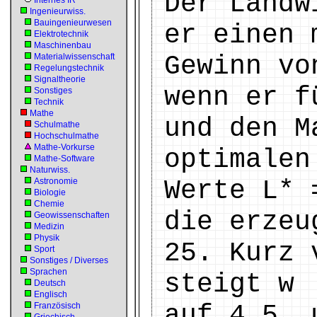
Der Landw
Internes IR
Ingenieurwiss.
Bauingenieurwesen
er einen 
Elektrotechnik
Maschinenbau
Gewinn vo
Materialwissenschaft
Regelungstechnik
Signaltheorie
wenn er f
Sonstiges
Technik
Mathe
und den M
Schulmathe
Hochschulmathe
Mathe-Vorkurse
optimalen
Mathe-Software
Naturwiss.
Werte L* 
Astronomie
Biologie
Chemie
die erzeu
Geowissenschaften
Medizin
Physik
25. Kurz 
Sport
Sonstiges / Diverses
Sprachen
steigt w
Deutsch
Englisch
auf 4.5, 
Französisch