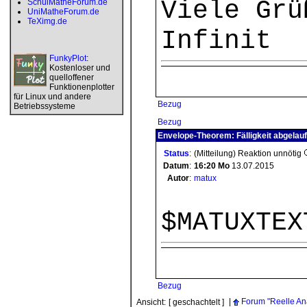
Viele Grü
SchulMatheForum.de
UniMatheForum.de
TeXimg.de
Infinit
FunkyPlot
:
Kostenloser und
quelloffener
Funktionenplotter
für Linux und andere
Bezug
Betriebssysteme
Bezug
Envelope-Theorem: Fälligkeit abgelau
Status
:
(Mitteilung) Reaktion unnötig
Datum
:
16:20
Mo
13.07.2015
Autor
:
matux
$MATUXTEX
Bezug
|
Forum "Reelle An
Ansicht:
[ geschachtelt ]