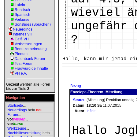
Griechisch
Latein
wieviel ä
Russisch
Spanisch
Vorkurse
ungefähr 
Sonstiges (Sprachen)
Neuerdings
Internes VH
?
Café VH
Verbesserungen
Benutzerbetreuung
Plenum
Hallo, kann mir jemad ei
Datenbank-Forum
Test-Forum
Fragwürdige Inhalte
VH e.V.
Gezeigt werden alle Foren
Bezug
bis zur Tiefe
2
Envelope-Theorem: Mitteilung
Navigation
Status
:
(Mitteilung) Reaktion unnötig
Startseite
...
Datum
:
18:10
Sa
11.07.2015
Neuerdings
beta
neu
Autor
:
Infinit
Forum
...
vor
wissen
...
vor
kurse
...
Hallo Jog
Werkzeuge
...
Nachhilfevermittlung
beta
...