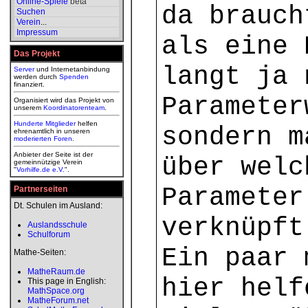
Online-Spiele
beta
da brauch
Suchen
Verein
...
Impressum
als eine 
Das Projekt
langt ja 
Server
und Internetanbindung
werden durch
Spenden
finanziert.
Parameter
Organisiert wird das Projekt von
unserem
Koordinatorenteam
.
Hunderte Mitglieder
helfen
sondern m
ehrenamtlich in unseren
moderierten
Foren
.
Anbieter der Seite ist der
über welc
gemeinnützige Verein
"
Vorhilfe.de e.V.
".
Parameter
Partnerseiten
Dt. Schulen im Ausland:
verknüpft
Auslandsschule
Schulforum
Ein paar 
Mathe-Seiten:
MatheRaum.de
hier helf
This page in English:
MathSpace.org
MatheForum.net