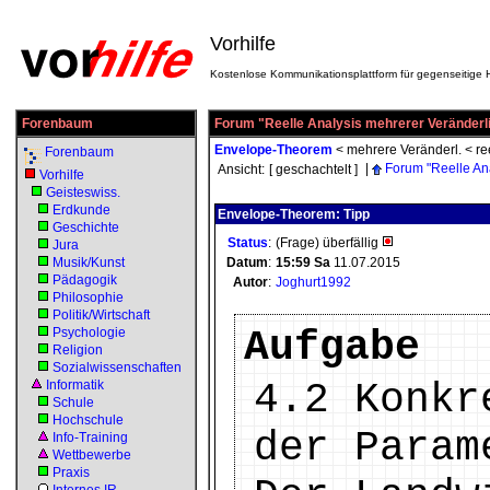
Vorhilfe
Kostenlose Kommunikationsplattform für gegenseitige H
Forenbaum
Forum "Reelle Analysis mehrerer Veränderl
Envelope-Theorem
<
mehrere Veränderl.
<
re
Forenbaum
|
Forum "Reelle An
Ansicht:
[ geschachtelt ]
Vorhilfe
Geisteswiss.
Erdkunde
Envelope-Theorem: Tipp
Geschichte
Status
:
(Frage) überfällig
Jura
Musik/Kunst
Datum
:
15:59
Sa
11.07.2015
Pädagogik
Autor
:
Joghurt1992
Philosophie
Politik/Wirtschaft
Aufgabe
Psychologie
Religion
Sozialwissenschaften
4.2 Konkr
Informatik
Schule
Hochschule
der Param
Info-Training
Wettbewerbe
Praxis