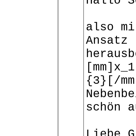
Hallo S
also mi
Ansatz 
herausb
[mm]x_1
{3}[/mm
Nebenbe
schön a
Liebe G