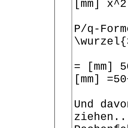
[mm] x^2
P/q-Form
\wurzel{
= [mm] 5
[mm] =50
Und davo
ziehen..