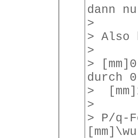
dann nu
>
> Also 
>
> [mm]
durch 0
> [mm]
>
> P/q-F
[mm]\wu