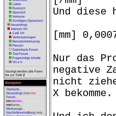
[/mm]
Griechisch
Latein
Und diese 
Russisch
Spanisch
Vorkurse
Sonstiges (Sprachen)
Neuerdings
Internes VH
[mm] 0,000
Café VH
Verbesserungen
Benutzerbetreuung
Plenum
Datenbank-Forum
Test-Forum
Nur das Pr
Fragwürdige Inhalte
VH e.V.
negative Z
Gezeigt werden alle Foren
bis zur Tiefe
2
nicht zieh
Navigation
Startseite
...
X bekomme.
Neuerdings
beta
neu
Forum
...
vor
wissen
...
vor
kurse
...
Werkzeuge
...
Nachhilfevermittlung
beta
...