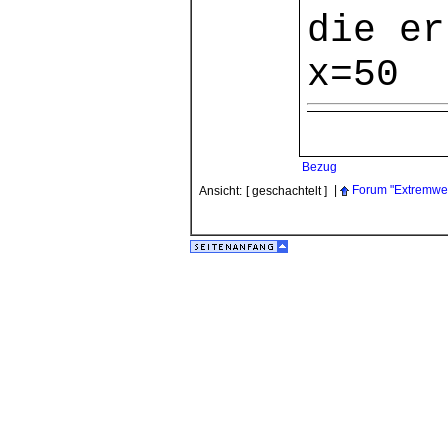
die e
x=50
Bezug
|
Forum "Extremwe
Ansicht:
[ geschachtelt ]