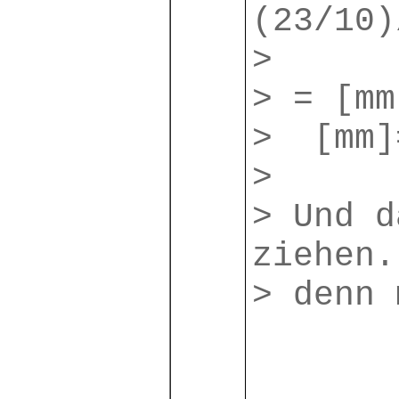
(23/10)
>
> = [mm
> [mm]
>
> Und d
ziehen.
> denn