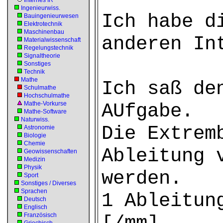
Internes IR
Ingenieurwiss.
Ich habe d
Bauingenieurwesen
Elektrotechnik
Maschinenbau
anderen In
Materialwissenschaft
Regelungstechnik
Signaltheorie
Sonstiges
Technik
Mathe
Ich saß de
Schulmathe
Hochschulmathe
Mathe-Vorkurse
AUfgabe.
Mathe-Software
Naturwiss.
Die Extrem
Astronomie
Biologie
Chemie
Ableitung 
Geowissenschaften
Medizin
Physik
werden.
Sport
Sonstiges / Diverses
Sprachen
1 Ableitun
Deutsch
Englisch
Französisch