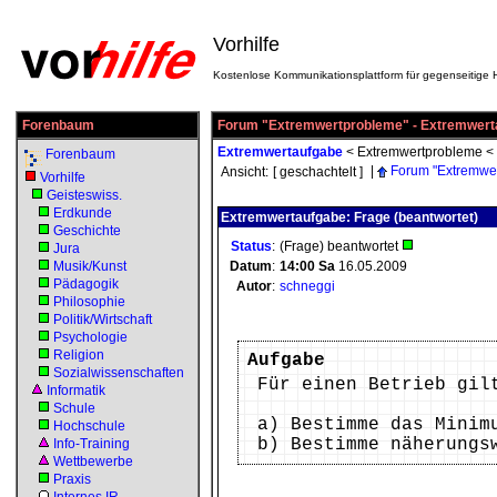
Vorhilfe
Kostenlose Kommunikationsplattform für gegenseitige H
Forenbaum
Forum "Extremwertprobleme" - Extremwert
Extremwertaufgabe
<
Extremwertprobleme
<
Forenbaum
|
Forum "Extremwe
Ansicht:
[ geschachtelt ]
Vorhilfe
Geisteswiss.
Erdkunde
Extremwertaufgabe: Frage (beantwortet)
Geschichte
Status
:
(Frage) beantwortet
Jura
Musik/Kunst
Datum
:
14:00
Sa
16.05.2009
Pädagogik
Autor
:
schneggi
Philosophie
Politik/Wirtschaft
Psychologie
Religion
Aufgabe
Sozialwissenschaften
Für einen Betrieb gil
Informatik
Schule
a) Bestimme das Minim
Hochschule
b) Bestimme näherungs
Info-Training
Wettbewerbe
Praxis