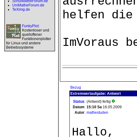
ausrrechne
SchulMatheForum.de
UniMatheForum.de
TeXimg.de
helfen die
FunkyPlot
:
Kostenloser und
quelloffener
ImVoraus b
Funktionenplotter
für Linux und andere
Betriebssysteme
Bezug
Extremwertaufgabe: Antwort
Status
:
(Antwort) fertig
Datum
:
15:10
Sa
16.05.2009
Autor
:
mathestuden
Hallo,