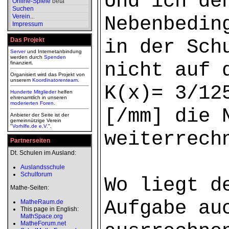
Und ich de
Online-Spiele
beta
Suchen
Verein
...
Nebenbedin
Impressum
in der Sch
Das Projekt
Server
und Internetanbindung
werden durch
Spenden
nicht auf 
finanziert.
Organisiert wird das Projekt von
unserem
Koordinatorenteam
.
K(x)= 3/12
Hunderte Mitglieder
helfen
ehrenamtlich in unseren
moderierten
Foren
.
[/mm] die 
Anbieter der Seite ist der
gemeinnützige Verein
"
Vorhilfe.de e.V.
".
weiterrech
Partnerseiten
Dt. Schulen im Ausland:
Auslandsschule
Schulforum
Wo liegt d
Mathe-Seiten:
Aufgabe au
MatheRaum.de
This page in English:
MathSpace.org
MatheForum.net