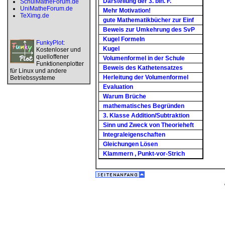
Darstellung der 3. bin. F.
SchulMatheForum.de
UniMatheForum.de
Mehr Motivation!
TeXimg.de
gute Mathematikbücher zur Einf
Beweis zur Umkehrung des SvP
Kugel Formeln
FunkyPlot
:
Kugel
Kostenloser und
quelloffener
Volumenformel in der Schule
Funktionenplotter
Beweis des Kathetensatzes
für Linux und andere
Herleitung der Volumenformel
Betriebssysteme
Evaluation
Warum Brüche
mathematisches Begründen
3. Klasse Addition/Subtraktion
Sinn und Zweck von Theorieheft
Integraleigenschaften
Gleichungen Lösen
Klammern , Punkt-vor-Strich