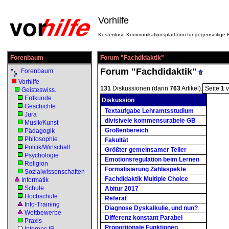
Vorhilfe
Kostenlose Kommunikationsplattform für gegenseitige H
Forenbaum
Forum "Fachdidaktik"
Forum "Fachdidaktik"
Forenbaum
Vorhilfe
131
Diskussionen (darin
763
Artikel).
Seite
1
v
Geisteswiss.
Erdkunde
Diskussion
Geschichte
Textaufgabe Lehramtsstudium
Jura
divisivele kommensurabele GB
Musik/Kunst
Größenbereich
Pädagogik
Philosophie
Fakultät
Politik/Wirtschaft
Größter gemeinsamer Teiler
Psychologie
Emotionsregulation beim Lernen
Religion
Formalisierung Zahlaspekte
Sozialwissenschaften
Fachdidaktik Multiple Choice
Informatik
Schule
Abitur 2017
Hochschule
Referat
Info-Training
Diagnose Dyskalkulie, und nun?
Wettbewerbe
Differenz konstant Parabel
Praxis
Proportionale Funktionen