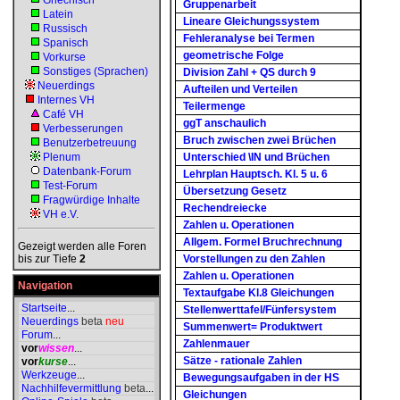
Griechisch
Gruppenarbeit
Latein
Lineare Gleichungssystem
Russisch
Fehleranalyse bei Termen
Spanisch
geometrische Folge
Vorkurse
Sonstiges (Sprachen)
Division Zahl + QS durch 9
Neuerdings
Aufteilen und Verteilen
Internes VH
Teilermenge
Café VH
ggT anschaulich
Verbesserungen
Bruch zwischen zwei Brüchen
Benutzerbetreuung
Plenum
Unterschied \IN und Brüchen
Datenbank-Forum
Lehrplan Hauptsch. Kl. 5 u. 6
Test-Forum
Übersetzung Gesetz
Fragwürdige Inhalte
Rechendreiecke
VH e.V.
Zahlen u. Operationen
Allgem. Formel Bruchrechnung
Gezeigt werden alle Foren
bis zur Tiefe
2
Vorstellungen zu den Zahlen
Zahlen u. Operationen
Navigation
Textaufgabe Kl.8 Gleichungen
Startseite
...
Stellenwerttafel/Fünfersystem
Neuerdings
beta
neu
Summenwert= Produktwert
Forum
...
Zahlenmauer
vor
wissen
...
Sätze - rationale Zahlen
vor
kurse
...
Werkzeuge
...
Bewegungsaufgaben in der HS
Nachhilfevermittlung
beta
...
Gleichungen