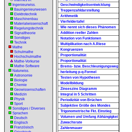
Internes IR
Ingenieurwiss.
Geschwindigkeitsentwicklung
Bauingenieurwesen
Treppenzahldarstellung
Elektrotechnik
Arithmetik
Maschinenbau
Vierfeldertafel
Materialwissenschaft
Wie nennt sich dieses Phänomen
Regelungstechnik
Addition reeller Zahlen
Signaltheorie
Sonstiges
Notation von Funktionen
Technik
Multiplikation nach A.Riese
Mathe
Kongruenzen
Schulmathe
Proportionalität
Hochschulmathe
Proportionalität
Mathe-Vorkurse
Mathe-Software
Brems- bzw. Beschleunigungsweg
Naturwiss.
herleitung p-q-Formel
Astronomie
Testen von Hypothesen
Biologie
Modellbildung
Chemie
Zinseszins Diagramm
Geowissenschaften
Medizin
Integral in 5 Schritten
Physik
Periodizität von Brüchen
Sport
Subjektive Größe des Mondes
Sonstiges / Diverses
Trigonometrische Fkt. Einstieg
Sprachen
Volumen und Umfang Abhängigkei
Deutsch
Zuwachsrate
Englisch
Französisch
Zahlenmauer