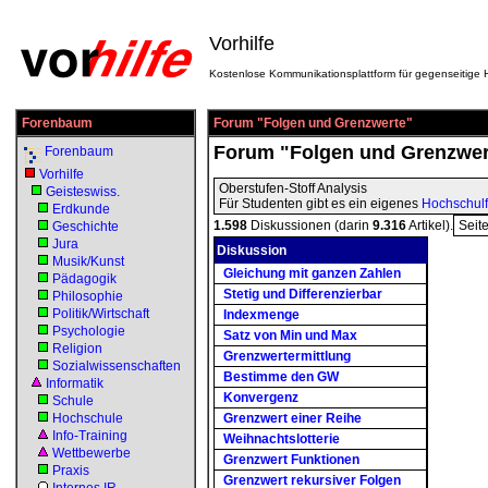
Vorhilfe
Kostenlose Kommunikationsplattform für gegenseitige H
Forenbaum
Forum "Folgen und Grenzwerte"
Forum "Folgen und Grenzwer
Forenbaum
Vorhilfe
Oberstufen-Stoff Analysis
Geisteswiss.
Für Studenten gibt es ein eigenes
Hochschulf
Erdkunde
1.598
Diskussionen (darin
9.316
Artikel).
Seit
Geschichte
Jura
Diskussion
Musik/Kunst
Gleichung mit ganzen Zahlen
Pädagogik
Stetig und Differenzierbar
Philosophie
Politik/Wirtschaft
Indexmenge
Psychologie
Satz von Min und Max
Religion
Grenzwertermittlung
Sozialwissenschaften
Bestimme den GW
Informatik
Konvergenz
Schule
Hochschule
Grenzwert einer Reihe
Info-Training
Weihnachtslotterie
Wettbewerbe
Grenzwert Funktionen
Praxis
Grenzwert rekursiver Folgen