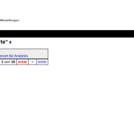
ilfestellungen.
te"
orum für Analysis
.
e
1
von
16
erste
>
letzte