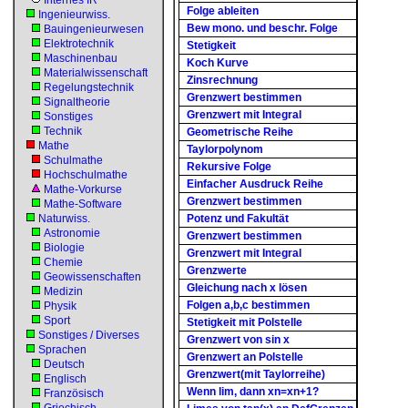
Internes IR
Folge ableiten
Ingenieurwiss.
Bew mono. und beschr. Folge
Bauingenieurwesen
Elektrotechnik
Stetigkeit
Maschinenbau
Koch Kurve
Materialwissenschaft
Zinsrechnung
Regelungstechnik
Grenzwert bestimmen
Signaltheorie
Grenzwert mit Integral
Sonstiges
Technik
Geometrische Reihe
Mathe
Taylorpolynom
Schulmathe
Rekursive Folge
Hochschulmathe
Einfacher Ausdruck Reihe
Mathe-Vorkurse
Grenzwert bestimmen
Mathe-Software
Naturwiss.
Potenz und Fakultät
Astronomie
Grenzwert bestimmen
Biologie
Grenzwert mit Integral
Chemie
Grenzwerte
Geowissenschaften
Gleichung nach x lösen
Medizin
Folgen a,b,c bestimmen
Physik
Sport
Stetigkeit mit Polstelle
Sonstiges / Diverses
Grenzwert von sin x
Sprachen
Grenzwert an Polstelle
Deutsch
Grenzwert(mit Taylorreihe)
Englisch
Wenn lim, dann xn=xn+1?
Französisch