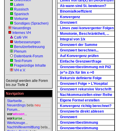
Griechisch
Limes von tan(x) an DefGrenzen
Latein
Ab wann sind St. bewiesen?
Russisch
Binomialkoeffizient
Spanisch
Konvergenz
Vorkurse
Grenzwert
Sonstiges (Sprachen)
Neuerdings
Limes zwei konvergenter Folgen
Internes VH
Monotonie, Beschränktheit, ...
Café VH
Integral von 1/x
Verbesserungen
Grenzwert der Summe
Benutzerbetreuung
Grenzwert berechnen...
Plenum
Auf Konvergenz prüfen
Datenbank-Forum
Test-Forum
Einfache Grenzwertfrage
Fragwürdige Inhalte
Grenzwertbestimmung mit Pi/2
VH e.V.
(e^x-2)/x für lim x->0
Rekursiv definierte Folge
Gezeigt werden alle Foren
Grenzwert Folge > L'Hospital
bis zur Tiefe
2
Grenzwert rekursive Vorschrift
Navigation
Nachkommastellen einer Reihe
Eigene Formel erstellen
Startseite
...
Neuerdings
beta
neu
Konvergenz richtig berechnet?
Forum
...
Grenzwerte direkt ablesen
vor
wissen
...
Grenzwert
vor
kurse
...
Grenzwertbestimmung
Werkzeuge
...
Nachhilfevermittlung
beta
...
Grenzwertbestimmung