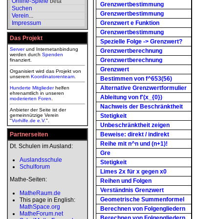
Online-Spiele
beta
Grenzwertbestimmung
Suchen
Grenzwertbestimmung
Verein
...
Impressum
Grenzwert e Funktion
Grenzwertbestimmung
Das Projekt
Spezielle Folge -> Grenzwert?
Server
und Internetanbindung
Grenzwertberechnung
werden durch
Spenden
Grenzwertberechnung
finanziert.
Grenzwert
Organisiert wird das Projekt von
unserem
Koordinatorenteam
.
Bestimmen von f^653(56)
Alternative Grenzwertformulier
Hunderte Mitglieder
helfen
ehrenamtlich in unseren
Ableitung von f'(x_{0})
moderierten
Foren
.
Nachweis der Beschränktheit
Anbieter der Seite ist der
gemeinnützige Verein
Stetigkeit
"
Vorhilfe.de e.V.
".
Unbeschränktheit zeigen
Partnerseiten
Beweise: direkt / indirekt
Reihe mit n^n und (n+1)!
Dt. Schulen im Ausland:
Gre
Auslandsschule
Stetigkeit
Schulforum
Limes 2x für x gegen x0
Mathe-Seiten:
Reihen und Folgen
Verständnis Grenzwert
MatheRaum.de
Geometrische Summenformel
This page in English:
MathSpace.org
Berechnen von Folgengliedern
MatheForum.net
Berechnen von Folgengliedern