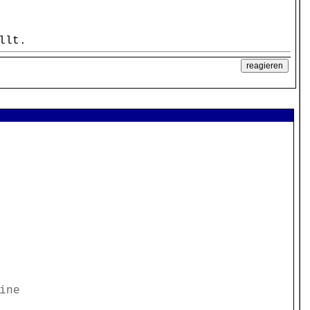
llt.
=
ine