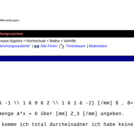
ilfestellungen.
ichungssystem
neare Algebra
<
Hochschule
<
Mathe
<
Vorhilfe
leichungssysteme"
|
Alle Foren
|
Forenbaum
|
Materialien
& -1 \\ 1 & 0 & 2 \\ 1 & 1 & -2} [/mm] $ , B
menge A*x = b über [mm] Z_3 [/mm] angeben.
 komme ich total durcheinadner ich habe keine