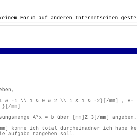
keinem Forum auf anderen Internetseiten geste
eben,
 1 & -1 \\ 1 & 0 & 2 \\ 1 & 1 & -2}[/mm] , B
 }[/mm]
sungsmenge A*x = b über [mm]Z_3[/mm] angeben.
mm] komme ich total durcheinadner ich habe ke
ie Aufgabe rangehen soll.