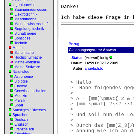
Internes IR
Ingenieurwiss.
Danke!
Bauingenieurwesen
Elektrotechnik
Ich habe diese Frage in 
Maschinenbau
Materialwissenschaft
Regelungstechnik
Signaltheorie
Sonstiges
Technik
Bezug
Mathe
Gleichungssystem: Antwort
Schulmathe
Hochschulmathe
Status
:
(Antwort) fertig
Mathe-Vorkurse
Datum
:
14:59
Fr
02.12.2005
Mathe-Software
Autor
:
angela.h.b.
Naturwiss.
Astronomie
Biologie
> Hallo
Chemie
> Habe folgendes geg
Geowissenschaften
>
Medizin
> A = [mm]\pmat{ 2 &
Physik
> [mm]\pmat{ 2\\2 \\1
Sport
>
Sonstiges / Diverses
> und soll nun die Lö
Sprachen
Deutsch
>
Englisch
> Durch das [mm]Z_3[/
Französisch
> Ahnung wie ich an d