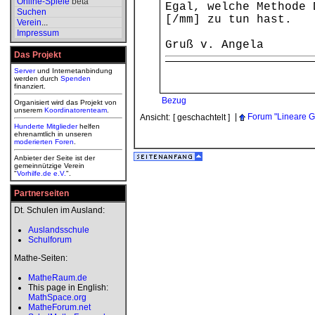
Online-Spiele
beta
Egal, welche Methode 
Suchen
[/mm] zu tun hast.
Verein
...
Impressum
Gruß v. Angela
Das Projekt
Server
und Internetanbindung
werden durch
Spenden
finanziert.
Bezug
Organisiert wird das Projekt von
unserem
Koordinatorenteam
.
|
Forum "Lineare G
Ansicht:
[ geschachtelt ]
Hunderte Mitglieder
helfen
ehrenamtlich in unseren
moderierten
Foren
.
Anbieter der Seite ist der
gemeinnützige Verein
"
Vorhilfe.de e.V.
".
Partnerseiten
Dt. Schulen im Ausland:
Auslandsschule
Schulforum
Mathe-Seiten:
MatheRaum.de
This page in English:
MathSpace.org
MatheForum.net