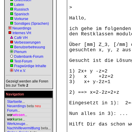
Griechisch
Latein
>
Russisch
Spanisch
Hallo,
Vorkurse
Sonstiges (Sprachen)
Neuerdings
ich gehe im folgenden
Internes VH
den Restklassen modul
Café VH
Verbesserungen
Über [mm] Z_3, [/mm] 
Benutzerbetreuung
gesuchten x, y, z aus
Plenum
Datenbank-Forum
Gesucht ist die Lösun
Test-Forum
Fragwürdige Inhalte
VH e.V.
1) 2x+ y -
2) x +2z=2
Gezeigt werden alle Foren
3) x+ y-2z=1
bis zur Tiefe
2
2) ==> x=2-2z=2+z 
Navigation
Startseite
...
Eingesetzt in 1): 2=
Neuerdings
beta
neu
Forum
...
Nun alles in 3): ...
vor
wissen
...
vor
kurse
...
Werkzeuge
...
Hilft Dir das schon w
Nachhilfevermittlung
beta
...