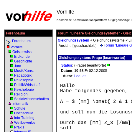
Vorhilfe
Kostenlose Kommunikationsplattform für gegenseitige H
Forenbaum
Forum "Lineare Gleichungssysteme" - Gle
Gleichungssystem
<
Gleichungssysteme
<
Li
Forenbaum
|
Forum "Lineare G
Ansicht:
[ geschachtelt ]
Vorhilfe
Geisteswiss.
Erdkunde
Gleichungssystem: Frage (beantwortet)
Geschichte
Status
:
(Frage) beantwortet
Jura
Musik/Kunst
Datum
:
10:58
Fr
02.12.2005
Pädagogik
Autor
:
LeoLas
Philosophie
Politik/Wirtschaft
Hallo
Psychologie
Habe folgendes gegeben,
Religion
Sozialwissenschaften
A = $ [mm] \pmat{ 2 & 1 
Informatik
Schule
und soll nun die Lösungs
Hochschule
Info-Training
Durch das [mm] Z_3 [/mm]
Wettbewerbe
Praxis
soll.