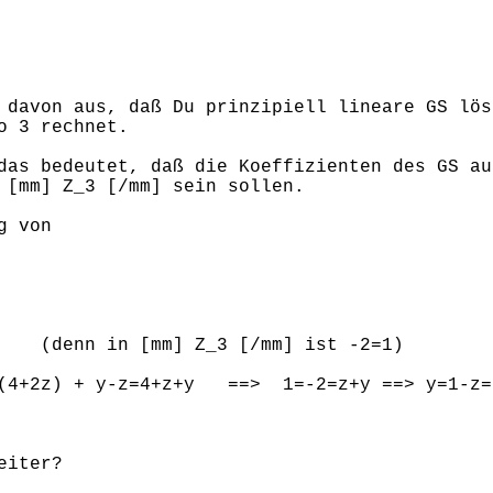
 davon aus, daß Du prinzipiell lineare GS lös
o 3 rechnet.
das bedeutet, daß die Koeffizienten des GS au
 [mm] Z_3 [/mm] sein sollen.
g von
z=2
(denn in [mm] Z_3 [/mm] ist -2=1)
(4+2z) + y-z=4+z+y ==> 1=-2=z+y ==> y=1-z=
eiter?