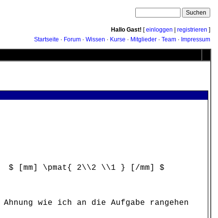
Hallo Gast!
[
einloggen
|
registrieren
]
Startseite
·
Forum
·
Wissen
·
Kurse
·
Mitglieder
·
Team
·
Impressum
= $ [mm] \pmat{ 2\\2 \\1 } [/mm] $
 Ahnung wie ich an die Aufgabe rangehen