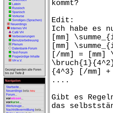
Griechisch
kommt?
Latein
Russisch
Spanisch
Vorkurse
Edit:
Sonstiges (Sprachen)
Neuerdings
Ich habe es n
Internes VH
Café VH
[mm] \summe_{
Verbesserungen
Benutzerbetreuung
[mm] \summe_{
Plenum
Datenbank-Forum
[/mm] = [mm] 
Test-Forum
Fragwürdige Inhalte
VH e.V.
\bruch{1}{4^2
{4^3} [/mm] +
Gezeigt werden alle Foren
bis zur Tiefe
2
....
Navigation
Startseite
...
Neuerdings
beta
neu
Forum
...
Gibt es Regel
vor
wissen
...
vor
kurse
...
das selbststä
Werkzeuge
...
Nachhilfevermittlung
beta
...