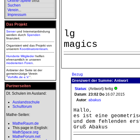
Online-Spiele
beta
Suchen
Verein
...
Impressum
Das Projekt
lg
Server
und Internetanbindung
werden durch
Spenden
finanziert.
magics
Organisiert wird das Projekt von
unserem
Koordinatorenteam
.
Hunderte Mitglieder
helfen
ehrenamtlich in unseren
moderierten
Foren
.
Anbieter der Seite ist der
gemeinnützige Verein
Bezug
"
Vorhilfe.de e.V.
".
Grenzwert der Summe: Antwort
Partnerseiten
Status
:
(Antwort) fertig
Dt. Schulen im Ausland:
Datum
:
23:02
Do
16.07.2015
Autor
:
abakus
Auslandsschule
Schulforum
Hallo,
Mathe-Seiten:
es ist eine geometris
und dem fehlenden ers
MatheRaum.de
Gruß Abakus
This page in English:
MathSpace.org
MatheForum.net