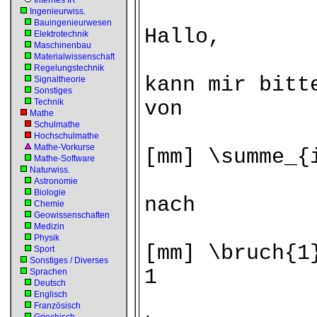
Internes IR
Ingenieurwiss.
Bauingenieurwesen
Hallo,
Elektrotechnik
Maschinenbau
Materialwissenschaft
Regelungstechnik
kann mir bitt
Signaltheorie
Sonstiges
Technik
von
Mathe
Schulmathe
Hochschulmathe
Mathe-Vorkurse
[mm] \summe_{
Mathe-Software
Naturwiss.
Astronomie
Biologie
nach
Chemie
Geowissenschaften
Medizin
Physik
[mm] \bruch{1
Sport
Sonstiges / Diverses
1
Sprachen
Deutsch
Englisch
Französisch