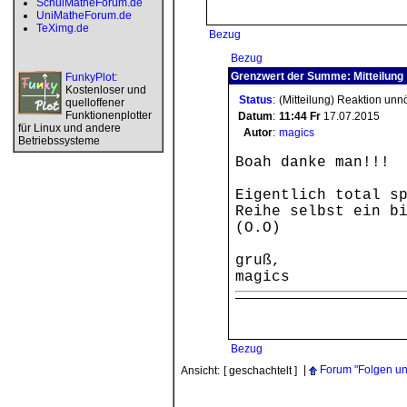
SchulMatheForum.de
UniMatheForum.de
TeXimg.de
Bezug
Bezug
Grenzwert der Summe: Mitteilung
FunkyPlot
:
Kostenloser und
Status
:
(Mitteilung) Reaktion unn
quelloffener
Funktionenplotter
Datum
:
11:44
Fr
17.07.2015
für Linux und andere
Autor
:
magics
Betriebssysteme
Boah danke man!!!
Eigentlich total s
Reihe selbst ein b
(O.O)
gruß,
magics
Bezug
|
Forum "Folgen un
Ansicht:
[ geschachtelt ]