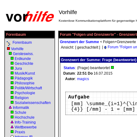
Vorhilfe
Kostenlose Kommunikationsplattform für gegenseitige H
Forenbaum
Forum "Folgen und Grenzwerte" - Grenzwer
Grenzwert der Summe
<
Folgen+Grenzwerte
Forenbaum
|
Forum "Folgen un
Ansicht:
[ geschachtelt ]
Vorhilfe
Geisteswiss.
Erdkunde
Grenzwert der Summe: Frage (beantwortet)
Geschichte
Status
:
(Frage) beantwortet
Jura
Musik/Kunst
Datum
:
22:51
Do
16.07.2015
Pädagogik
Autor
:
magics
Philosophie
Politik/Wirtschaft
Psychologie
Aufgabe
Religion
Sozialwissenschaften
[mm] \summe_{i=1}^{\i
Informatik
{4}} [/mm] - 1 = [mm]
Schule
Hochschule
Info-Training
Wettbewerbe
Praxis