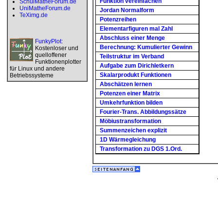
Funktion vereinfachen
SchulMatheForum.de
UniMatheForum.de
Jordan Normalform
TeXimg.de
Potenzreihen
Elementarfiguren mal Zahl
Abschluss einer Menge
FunkyPlot
:
Berechnung: Kumulierter Gewinn
Kostenloser und
quelloffener
Teilstruktur im Verband
Funktionenplotter
Aufgabe zum Dirichletkern
für Linux und andere
Skalarprodukt Funktionen
Betriebssysteme
Abschätzen lernen
Potenzen einer Matrix
Umkehrfunktion bilden
Fourier-Trans. Abbildungssätze
Möbiustransformation
Summenzeichen explizit
1D Wärmegleichung
Transformation zu DGS 1.Ord.