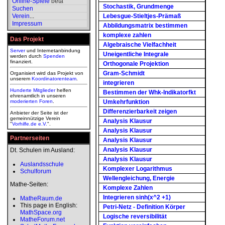
Online-Spiele
beta
Stochastik, Grundmenge
Suchen
Verein
...
Lebesgue-Stieltjes-Prämaß
Impressum
Abbildungsmatrix bestimmen
komplexe zahlen
Das Projekt
Algebraische Vielfachheit
Server
und Internetanbindung
Uneigentliche Integrale
werden durch
Spenden
finanziert.
Orthogonale Projektion
Gram-Schmidt
Organisiert wird das Projekt von
unserem
Koordinatorenteam
.
integrieren
Hunderte Mitglieder
helfen
Bestimmen der Whk-Indikatorfkt
ehrenamtlich in unseren
moderierten
Foren
.
Umkehrfunktion
Differenzierbarkeit zeigen
Anbieter der Seite ist der
gemeinnützige Verein
Analysis Klausur
"
Vorhilfe.de e.V.
".
Analysis Klausur
Partnerseiten
Analysis Klausur
Analysis Klausur
Dt. Schulen im Ausland:
Analysis Klausur
Auslandsschule
Komplexer Logarithmus
Schulforum
Wellengleichung, Energie
Mathe-Seiten:
Komplexe Zahlen
Integrieren sinh(x^2 +1)
MatheRaum.de
This page in English:
Petri-Netz - Definition Körper
MathSpace.org
Logische reversibilität
MatheForum.net