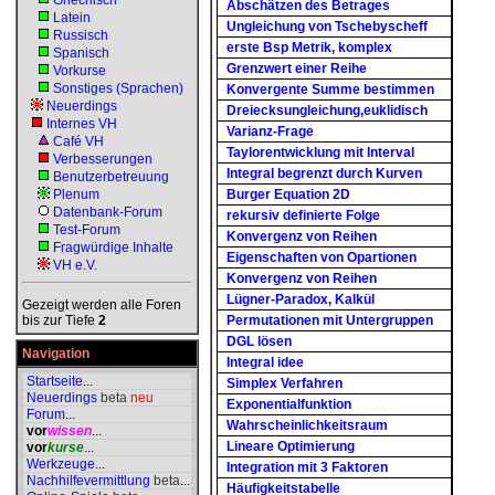
Griechisch
Abschätzen des Betrages
Latein
Ungleichung von Tschebyscheff
Russisch
erste Bsp Metrik, komplex
Spanisch
Grenzwert einer Reihe
Vorkurse
Sonstiges (Sprachen)
Konvergente Summe bestimmen
Neuerdings
Dreiecksungleichung,euklidisch
Internes VH
Varianz-Frage
Café VH
Taylorentwicklung mit Interval
Verbesserungen
Integral begrenzt durch Kurven
Benutzerbetreuung
Plenum
Burger Equation 2D
Datenbank-Forum
rekursiv definierte Folge
Test-Forum
Konvergenz von Reihen
Fragwürdige Inhalte
Eigenschaften von Opartionen
VH e.V.
Konvergenz von Reihen
Lügner-Paradox, Kalkül
Gezeigt werden alle Foren
bis zur Tiefe
2
Permutationen mit Untergruppen
DGL lösen
Navigation
Integral idee
Startseite
...
Simplex Verfahren
Neuerdings
beta
neu
Exponentialfunktion
Forum
...
Wahrscheinlichkeitsraum
vor
wissen
...
Lineare Optimierung
vor
kurse
...
Werkzeuge
...
Integration mit 3 Faktoren
Nachhilfevermittlung
beta
...
Häufigkeitstabelle