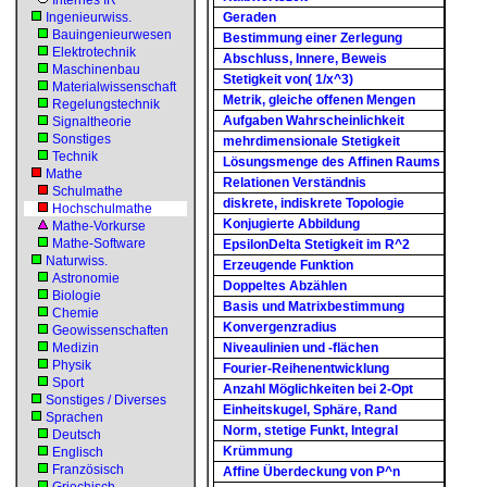
Internes IR
Ingenieurwiss.
Geraden
Bauingenieurwesen
Bestimmung einer Zerlegung
Elektrotechnik
Abschluss, Innere, Beweis
Maschinenbau
Stetigkeit von( 1/x^3)
Materialwissenschaft
Metrik, gleiche offenen Mengen
Regelungstechnik
Aufgaben Wahrscheinlichkeit
Signaltheorie
Sonstiges
mehrdimensionale Stetigkeit
Technik
Lösungsmenge des Affinen Raums
Mathe
Relationen Verständnis
Schulmathe
diskrete, indiskrete Topologie
Hochschulmathe
Konjugierte Abbildung
Mathe-Vorkurse
Mathe-Software
EpsilonDelta Stetigkeit im R^2
Naturwiss.
Erzeugende Funktion
Astronomie
Doppeltes Abzählen
Biologie
Basis und Matrixbestimmung
Chemie
Konvergenzradius
Geowissenschaften
Medizin
Niveaulinien und -flächen
Physik
Fourier-Reihenentwicklung
Sport
Anzahl Möglichkeiten bei 2-Opt
Sonstiges / Diverses
Einheitskugel, Sphäre, Rand
Sprachen
Norm, stetige Funkt, Integral
Deutsch
Krümmung
Englisch
Französisch
Affine Überdeckung von P^n