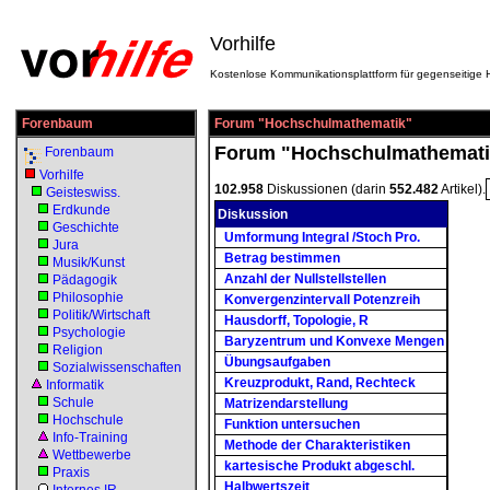
Vorhilfe
Kostenlose Kommunikationsplattform für gegenseitige H
Forenbaum
Forum "Hochschulmathematik"
Forum "Hochschulmathemati
Forenbaum
Vorhilfe
102.958
Diskussionen (darin
552.482
Artikel).
Geisteswiss.
Erdkunde
Diskussion
Geschichte
Umformung Integral /Stoch Pro.
Jura
Betrag bestimmen
Musik/Kunst
Anzahl der Nullstellstellen
Pädagogik
Philosophie
Konvergenzintervall Potenzreih
Politik/Wirtschaft
Hausdorff, Topologie, R
Psychologie
Baryzentrum und Konvexe Mengen
Religion
Übungsaufgaben
Sozialwissenschaften
Kreuzprodukt, Rand, Rechteck
Informatik
Schule
Matrizendarstellung
Hochschule
Funktion untersuchen
Info-Training
Methode der Charakteristiken
Wettbewerbe
kartesische Produkt abgeschl.
Praxis
Halbwertszeit