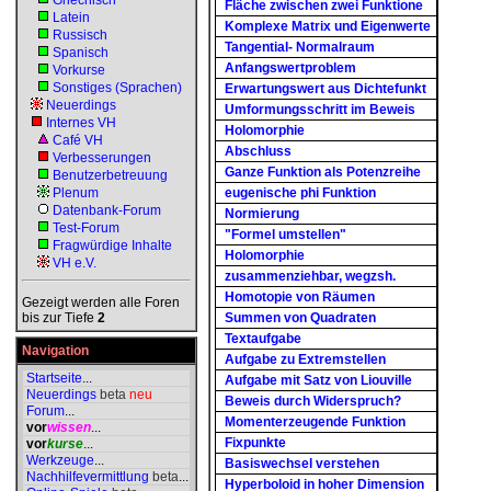
Griechisch
Fläche zwischen zwei Funktione
Latein
Komplexe Matrix und Eigenwerte
Russisch
Tangential- Normalraum
Spanisch
Anfangswertproblem
Vorkurse
Sonstiges (Sprachen)
Erwartungswert aus Dichtefunkt
Neuerdings
Umformungsschritt im Beweis
Internes VH
Holomorphie
Café VH
Abschluss
Verbesserungen
Ganze Funktion als Potenzreihe
Benutzerbetreuung
Plenum
eugenische phi Funktion
Datenbank-Forum
Normierung
Test-Forum
"Formel umstellen"
Fragwürdige Inhalte
Holomorphie
VH e.V.
zusammenziehbar, wegzsh.
Homotopie von Räumen
Gezeigt werden alle Foren
bis zur Tiefe
2
Summen von Quadraten
Textaufgabe
Navigation
Aufgabe zu Extremstellen
Startseite
...
Aufgabe mit Satz von Liouville
Neuerdings
beta
neu
Beweis durch Widerspruch?
Forum
...
Momenterzeugende Funktion
vor
wissen
...
Fixpunkte
vor
kurse
...
Werkzeuge
...
Basiswechsel verstehen
Nachhilfevermittlung
beta
...
Hyperboloid in hoher Dimension