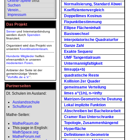
Online-Spiele
beta
Normalisierung, Standard Abwei
Suchen
Verein
...
Koeffizientenvergleich
Impressum
Doppellimes Kosinus
Fixpunktbestimmung
Das Projekt
Ellipse Flächeninhalt
Server
und Internetanbindung
Basiswechsel
werden durch
Spenden
finanziert.
interpolatorische Quadraturfor
Ganze Zahl
Organisiert wird das Projekt von
unserem
Koordinatorenteam
.
Exakte Sequenz
Hunderte Mitglieder
helfen
UMF Tangentialraum
ehrenamtlich in unseren
moderierten
Foren
.
Untermannigfaltigkeit
limsup(a+b)
Anbieter der Seite ist der
gemeinnützige Verein
quadratische Reste
"
Vorhilfe.de e.V.
".
Kollision 2er Quader
Partnerseiten
gemeinsame Verteilung
limes a^(1/n), n->infty
Dt. Schulen im Ausland:
Matrizen-Geometrische Deutung
Auslandsschule
Lokal implizite Funktion
Schulforum
Abschreiben bei Bachelorarbeit
Mathe-Seiten:
Cramer Rao Unterschranke
Topologie, Zusammenhängend
MatheRaum.de
This page in English:
Hyperfläche
MathSpace.org
Definitionen in Geometrie
MatheForum.net