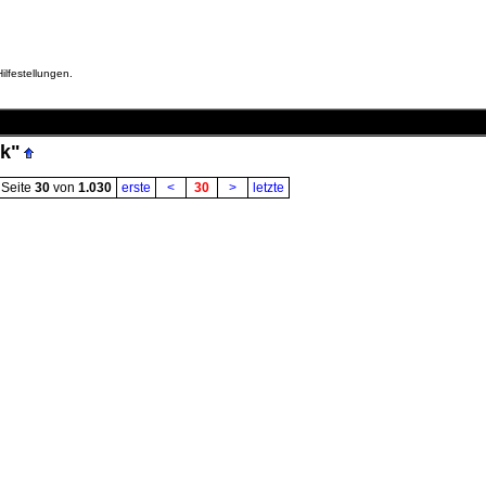
ilfestellungen.
k"
Seite
30
von
1.030
erste
<
30
>
letzte