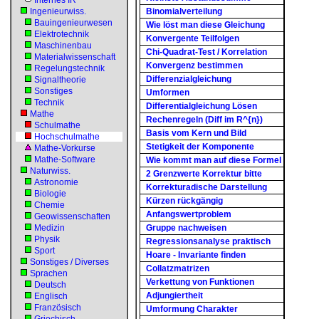
Internes IR
Ingenieurwiss.
Binomialverteilung
Bauingenieurwesen
Wie löst man diese Gleichung
Elektrotechnik
Konvergente Teilfolgen
Maschinenbau
Chi-Quadrat-Test / Korrelation
Materialwissenschaft
Konvergenz bestimmen
Regelungstechnik
Differenzialgleichung
Signaltheorie
Sonstiges
Umformen
Technik
Differentialgleichung Lösen
Mathe
Rechenregeln (Diff im R^{n})
Schulmathe
Basis vom Kern und Bild
Hochschulmathe
Stetigkeit der Komponente
Mathe-Vorkurse
Mathe-Software
Wie kommt man auf diese Formel
Naturwiss.
2 Grenzwerte Korrektur bitte
Astronomie
Korrekturadische Darstellung
Biologie
Kürzen rückgängig
Chemie
Anfangswertproblem
Geowissenschaften
Medizin
Gruppe nachweisen
Physik
Regressionsanalyse praktisch
Sport
Hoare - Invariante finden
Sonstiges / Diverses
Collatzmatrizen
Sprachen
Verkettung von Funktionen
Deutsch
Adjungiertheit
Englisch
Französisch
Umformung Charakter