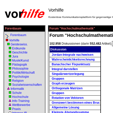
Vorhilfe
Kostenlose Kommunikationsplattform für gegenseitige H
Forenbaum
Forum "Hochschulmathematik"
Forum "Hochschulmathemati
Forenbaum
Vorhilfe
102.958
Diskussionen (darin
552.482
Artikel).
Geisteswiss.
Erdkunde
Diskussion
Geschichte
Jordan-Integrale nachweisen
Jura
Wahrscheinlichkeitsrechnung
Musik/Kunst
Banachscher Fixpunktsatz
Pädagogik
Philosophie
Integral darstellen
Politik/Wirtschaft
Singulärwertzerlegung
Psychologie
Gruppen
Religion
Graph erzeugen
Sozialwissenschaften
Orthogonale Matrizen
Informatik
Schule
Gruppen
Hochschule
Rotation von Vektoren
Info-Training
Grenzwert bestimmen eines Bruc
Wettbewerbe
Allgemeine Lösung
Praxis
Kleinste Abstandssumme