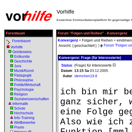
Vorhilfe
Kostenlose Kommunikationsplattform für gegenseitige H
Forenbaum
Forum "Folgen und Reihen" - Konvergenz
Konvergenz
<
Folgen und Reihen
<
eindimen
Forenbaum
|
Forum "Folgen u
Ansicht:
[ geschachtelt ]
Vorhilfe
Geisteswiss.
Erdkunde
Konvergenz: Frage (für Interessierte)
Geschichte
Status
:
(Frage) für Interessierte
Jura
Musik/Kunst
Datum
:
13:15
Sa
03.12.2005
Pädagogik
Autor
:
sternchen19.8
Philosophie
Politik/Wirtschaft
ich bin mir b
Psychologie
Religion
Sozialwissenschaften
ganz sicher, 
Informatik
Schule
eine Folge ge
Hochschule
Info-Training
Also wie ich 
Wettbewerbe
Praxis