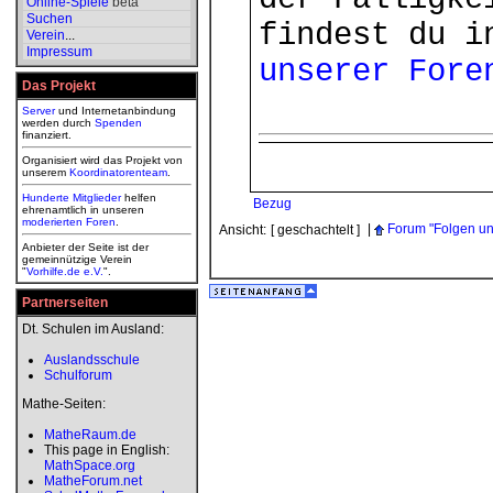
Online-Spiele
beta
Suchen
findest du 
Verein
...
Impressum
unserer Fore
Das Projekt
Server
und Internetanbindung
werden durch
Spenden
finanziert.
Organisiert wird das Projekt von
unserem
Koordinatorenteam
.
Hunderte Mitglieder
helfen
Bezug
ehrenamtlich in unseren
moderierten
Foren
.
|
Forum "Folgen u
Ansicht:
[ geschachtelt ]
Anbieter der Seite ist der
gemeinnützige Verein
"
Vorhilfe.de e.V.
".
Partnerseiten
Dt. Schulen im Ausland:
Auslandsschule
Schulforum
Mathe-Seiten:
MatheRaum.de
This page in English:
MathSpace.org
MatheForum.net