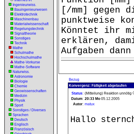
Funktion [mm]
Internes IR
Ingenieurwiss.
[/mm] gegen d
Bauingenieurwesen
Elektrotechnik
punktweise ko
Maschinenbau
Materialwissenschaft
Könntet ihr m
Regelungstechnik
Signaltheorie
erklären, dam
Sonstiges
Technik
Mathe
Aufgaben dann
Schulmathe
Hochschulmathe
Mathe-Vorkurse
Mathe-Software
Naturwiss.
Astronomie
Bezug
Biologie
Konvergenz: Fälligkeit abgelaufen
Chemie
Geowissenschaften
Status
:
(Mitteilung) Reaktion unnötig
Medizin
Datum
:
20:33
Mo
05.12.2005
Physik
Autor
:
matux
Sport
Sonstiges / Diverses
Sprachen
Hallo sternc
Deutsch
Englisch
Französisch