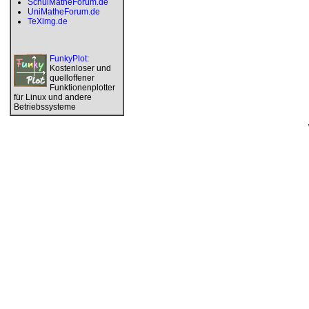
SchulMatheForum.de
UniMatheForum.de
TeXimg.de
FunkyPlot
:
Kostenloser und
quelloffener
Funktionenplotter
für Linux und andere
Betriebssysteme