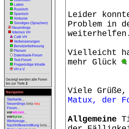
Griechisch
Latein
Russisch
Leider konnt
Spanisch
Vorkurse
Problem in d
Sonstiges (Sprachen)
Neuerdings
weiterhelfen
Internes VH
Café VH
Verbesserungen
Benutzerbetreuung
Vielleicht h
Plenum
Datenbank-Forum
mehr Glück
Test-Forum
Fragwürdige Inhalte
VH e.V.
Gezeigt werden alle Foren
bis zur Tiefe
2
Viele Grüße,
Navigation
Matux, der F
Startseite
...
Neuerdings
beta
neu
Forum
...
vor
wissen
...
vor
kurse
...
Allgemeine
Ti
Werkzeuge
...
Nachhilfevermittlung
beta
...
der Fälligke