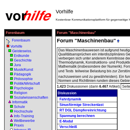
Vorhilfe
Kostenlose Kommunikationsplattform für gegenseitige H
Forenbaum
Forum "Maschinenbau"
Forum "Maschinenbau"
Forenbaum
Vorhilfe
Das Maschinenbauwesen ist aufgrund heutig
Geisteswiss.
Qualitätsansprüchen ein interdisziplinäres Ge
Erdkunde
verbergen sich unter anderem Kenntnisse der
Geschichte
Thermodynamik, Konstruktions- und Produkti
Jura
Mathematik (insbesondere der Numerik). For
Musik/Kunst
und Tests  teilweise Belastung bis zur Zerstö
Pädagogik
nachzuweisen und zu gewährleisten). Ein fun
Philosophie
Normen und Richtlinien runden dieses Gebie
Politik/Wirtschaft
1.423
Diskussionen (darin
6.467
Artikel).
Seit
Psychologie
Religion
Diskussion
Sozialwissenschaften
Fahrdynamik
Informatik
Sinusförmige Streckenlast
Schule
RT DGL Dämpfereinrichtung
Hochschule
Spannung berechnen
Info-Training
Wettbewerbe
E-Modul
Praxis
Verschleiß