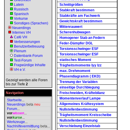
Griechisch
Latein
Schnittgrößen
Russisch
Stabkraft bestimmen
Spanisch
Stabkräfte am Fachwerk
Vorkurse
Gewichtskraft bestimmen
Sonstiges (Sprachen)
Mittenrauwert
Neuerdings
Scherenhubwagen
Internes VH
Café VH
Homogener Stab an Federn
Verbesserungen
Feder-Dämpfer DGL
Benutzerbetreuung
Torsionsschwinger ESF
Plenum
Torsionsschwinger ESF
Datenbank-Forum
statisches Moment
Test-Forum
Fragwürdige Inhalte
Trägheitsmomente Iyy Izz
VH e.V.
max. Drehmoment
Phasendiagramm ( EKD)
Gezeigt werden alle Foren
Trennung der Variablen
bis zur Tiefe
2
einseitige Durchbiegung
Navigation
Freischneiden, Kräftebilanz
Momentenverlauf Lampe
Startseite
...
Allgemeines Kräftesystem
Neuerdings
beta
neu
Forum
...
Nullstellenbestimmung
vor
wissen
...
Trägheitsmoment Kreisscheibe
vor
kurse
...
Nullstellenbestimmung
Werkzeuge
...
Verschiebung Einzelstab
Nachhilfevermittlung
beta
...