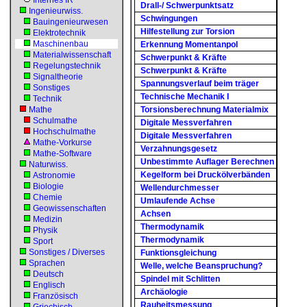
Internes IR
Drall-/ Schwerpunktsatz
Ingenieurwiss.
Schwingungen
Bauingenieurwesen
Hilfestellung zur Torsion
Elektrotechnik
Maschinenbau
Erkennung Momentanpol
Materialwissenschaft
Schwerpunkt & Kräfte
Regelungstechnik
Schwerpunkt & Kräfte
Signaltheorie
Spannungsverlauf beim träger
Sonstiges
Technische Mechanik I
Technik
Mathe
Torsionsberechnung Materialmix
Schulmathe
Digitale Messverfahren
Hochschulmathe
Digitale Messverfahren
Mathe-Vorkurse
Verzahnungsgesetz
Mathe-Software
Unbestimmte Auflager Berechnen
Naturwiss.
Kegelform bei Druckölverbänden
Astronomie
Biologie
Wellendurchmesser
Chemie
Umlaufende Achse
Geowissenschaften
Achsen
Medizin
Thermodynamik
Physik
Thermodynamik
Sport
Sonstiges / Diverses
Funktionsgleichung
Sprachen
Welle, welche Beanspruchung?
Deutsch
Spindel mit Schlitten
Englisch
Archäologie
Französisch
Rauheitsmessung