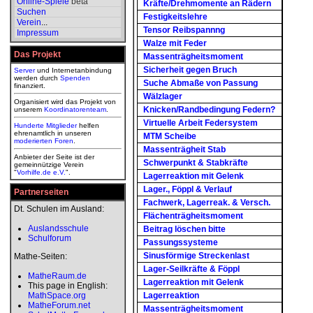
Online-Spiele
beta
Kräfte/Drehmomente an Rädern
Suchen
Festigkeitslehre
Verein
...
Tensor Reibspannng
Impressum
Walze mit Feder
Das Projekt
Massenträgheitsmoment
Sicherheit gegen Bruch
Server
und Internetanbindung
werden durch
Spenden
Suche Abmaße von Passung
finanziert.
Wälzlager
Organisiert wird das Projekt von
Knicken/Randbedingung Federn?
unserem
Koordinatorenteam
.
Virtuelle Arbeit Federsystem
Hunderte Mitglieder
helfen
ehrenamtlich in unseren
MTM Scheibe
moderierten
Foren
.
Massenträgheit Stab
Anbieter der Seite ist der
Schwerpunkt & Stabkräfte
gemeinnützige Verein
"
Vorhilfe.de e.V.
".
Lagerreaktion mit Gelenk
Lager., Föppl & Verlauf
Partnerseiten
Fachwerk, Lagerreak. & Versch.
Dt. Schulen im Ausland:
Flächenträgheitsmoment
Auslandsschule
Beitrag löschen bitte
Schulforum
Passungssysteme
Sinusförmige Streckenlast
Mathe-Seiten:
Lager-Seilkräfte & Föppl
MatheRaum.de
Lagerreaktion mit Gelenk
This page in English:
MathSpace.org
Lagerreaktion
MatheForum.net
Massenträgheitsmoment