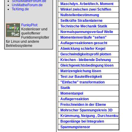
SchulMatheForum.de
Maschdyn. Arbeit/tech. Moment
UniMatheForum.de
TeXimg.de
Winkel zwischen zwei Schiffen
Nullstellenbestimmung
Seilkräfte Straßenlaterne
FunkyPlot
:
Technische Mechanik Statik
Kostenloser und
Normalspannungsverlauf Welle
quelloffener
Funktionenplotter
Momentenverläufe "sehen"
für Linux und andere
Auflagerreaktionen gesucht
Betriebssysteme
Abwicklung schiefer Kegel
Geschwindigkeitsprofil plotten
Kriechen - bleibende Dehnung
Gleichgewichtsbedingung lösen
Matrizengleichung lösen
Test zur Bauteilfestigkeit
"Einfache" transformation
Statik
Momentanpol
Auflagerreaktion
Freischneiden in der Ebene
Mohrscher Spannungskreis 3D
Krümmung, Neigung , Durchsenku
Bogenlänge bei Integralen
Spannungstensor