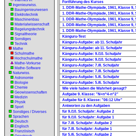
Internes IR
Fortführung des Kurses
Ingenieurwiss.
1. DDR-Mathe-Olympiade, 1961, Klasse 9, S
Bauingenieurwesen
1. DDR-Mathe-Olympiade, 1961, Klasse 9, S
Elektrotechnik
1. DDR-Mathe-Olympiade, 1961, Klasse 9, 
Maschinenbau
Materialwissenschaft
1. DDR-Mathe-Olympiade, 1961, Klasse 9, 
Regelungstechnik
1. DDR-Mathe-Olympiade, 1961, Klasse 9, 
Signaltheorie
Känguru-Test
Sonstiges
Känguru-Aufgabe: ab 11. Schuljahr
Technik
Känguru-Aufgabe: ab 11. Schuljahr
Mathe
Schulmathe
Känguru-Aufgabe: 9./10. Schuljahr
Hochschulmathe
Känguru-Aufgabe: 9./10. Schuljahr
Mathe-Vorkurse
Känguru-Aufgabe: 7./8. Schuljahr
Mathe-Software
Känguru-Aufgabe: 7./8. Schuljahr
Naturwiss.
Känguru-Aufgabe: 5./6. Schuljahr
Astronomie
Biologie
Känguru-Aufgabe: 5./6. Schuljahr
Chemie
Wie viele haben die Wahrheit gesagt?
Geowissenschaften
Aufgabe 9. Klasse: "N=n^4-n^2"
Medizin
Aufgabe für 8. Klasse: "06:12 Uhr"
Physik
Antworten zu den Aufgaben
Sport
für 9./10. Schuljahr: Aufgabe 2
Sonstiges / Diverses
Sprachen
für 9./10. Schuljahr: Aufgabe 1
Deutsch
für 7./8. Schuljahr: Aufgabe 2
Englisch
für 7./8. Schuljahr: Aufgabe 1
Französisch
für 5./6. Schuljahr: Aufgabe 2