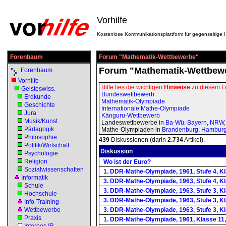
Vorhilfe
Kostenlose Kommunikationsplattform für gegenseitige H
Forenbaum
Forum "Mathematik-Wettbewerbe"
Forum "Mathematik-Wettbew
Forenbaum
Vorhilfe
Bitte lies die wichtigen
Hinweise
zu diesem F
Geisteswiss.
Bundeswettbewerb
Erdkunde
Mathematik-Olympiade
Geschichte
Internationale Mathe-Olympiade
Jura
Känguru-Wettbewerb
Musik/Kunst
Landeswettbewerbe in
Ba-Wü
,
Bayern
,
NRW
Pädagogik
Mathe-Olympiaden in
Brandenburg
,
Hambur
Philosophie
439
Diskussionen (darin
2.734
Artikel).
Politik/Wirtschaft
Diskussion
Psychologie
Religion
Wo ist der Euro?
Sozialwissenschaften
1. DDR-Mathe-Olympiade, 1961, Stufe 4, K
Informatik
3. DDR-Mathe-Olympiade, 1963, Stufe 4, Kl
Schule
3. DDR-Mathe-Olympiade, 1963, Stufe 3, K
Hochschule
3. DDR-Mathe-Olympiade, 1963, Stufe 3, 
Info-Training
Wettbewerbe
3. DDR-Mathe-Olympiade, 1963, Stufe 3, Kl
Praxis
1. DDR-Mathe-Olympiade, 1961, Klasse 11, St