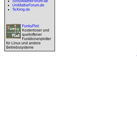
SchulMatheForum.de
UniMatheForum.de
TeXimg.de
FunkyPlot
:
Kostenloser und
quelloffener
Funktionenplotter
für Linux und andere
Betriebssysteme