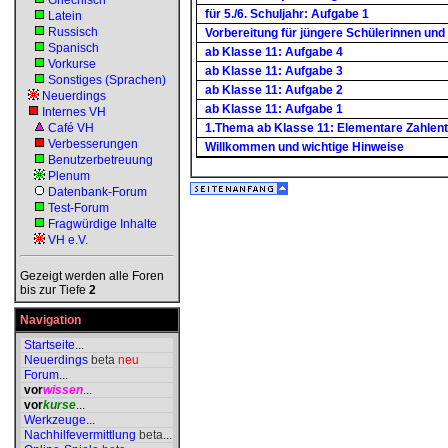
Griechisch
für 5./6. Schuljahr: Aufgabe 1
Latein
Russisch
Vorbereitung für jüngere Schülerinnen und 
Spanisch
ab Klasse 11: Aufgabe 4
Vorkurse
ab Klasse 11: Aufgabe 3
Sonstiges (Sprachen)
ab Klasse 11: Aufgabe 2
Neuerdings
ab Klasse 11: Aufgabe 1
Internes VH
Café VH
1.Thema ab Klasse 11: Elementare Zahlenth
Verbesserungen
Willkommen und wichtige Hinweise
Benutzerbetreuung
Plenum
Datenbank-Forum
Test-Forum
Fragwürdige Inhalte
VH e.V.
Gezeigt werden alle Foren
bis zur Tiefe
2
Navigation
Startseite
...
Neuerdings
beta
neu
Forum
...
vor
wissen
...
vor
kurse
...
Werkzeuge
...
Nachhilfevermittlung
beta
...