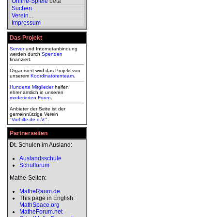
Online-Spiele
beta
Suchen
Verein
...
Impressum
Das Projekt
Server
und Internetanbindung
werden durch
Spenden
finanziert.
Organisiert wird das Projekt von
unserem
Koordinatorenteam
.
Hunderte Mitglieder
helfen
ehrenamtlich in unseren
moderierten
Foren
.
Anbieter der Seite ist der
gemeinnützige Verein
"
Vorhilfe.de e.V.
".
Partnerseiten
Dt. Schulen im Ausland:
Auslandsschule
Schulforum
Mathe-Seiten:
MatheRaum.de
This page in English:
MathSpace.org
MatheForum.net