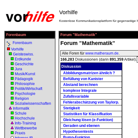
Vorhilfe
Kostenlose Kommunikationsplattform für gegenseitige H
Forenbaum
Forum "Mathematik"
Forum "Mathematik"
Forenbaum
Vorhilfe
Alle Foren für
www.matheraum.de
.
Geisteswiss.
Erdkunde
166.283
Diskussionen (darin
891.359
Artikel).
Geschichte
Diskussion
Jura
Abbildungsmatrizen ähnlich ?
Musik/Kunst
Pädagogik
Befüllung von Kanister
Philosophie
Abstand berechnen
Politik/Wirtschaft
komplexe Integrale
Psychologie
Zufallsvariable
Religion
Fehlerabschätzung von Taylorp.
Sozialwissenschaften
Stetigkeit
Informatik
Schule
Statistiken für Klassifkation
Hochschule
Gleichung lösen (e-Funktion)
Info-Training
Geraden und ebenen
Wettbewerbe
Hypothesentests
Praxis
Bump-Funktion