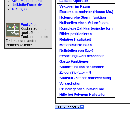
SchulMatheForum.de
Laplace Operator
UniMatheForum.de
Vektoren im Raum
TeXimg.de
Extrema berechnen (Hesse-Ma.)
Holomorphe Stammfunktion
Nullstellen eines Vektorfeldes
FunkyPlot
:
Komplexe Zahl-kartesische form
Kostenloser und
quelloffener
Bilder positionieren
Funktionenplotter
Relative Häufigkeit
für Linux und andere
Betriebssysteme
Matlab Matrix lösen
Nullstellen von f(x,y)
Erwartungswert berechnen
Ganze Funktionen
Stammfunktion bestimmen
Zeigen Sie (a,b) = R
Statistik - Standardabweichung
Versuchstier
Grundlegendes in MathCad
Hilfe bei Polynom Nullstellen