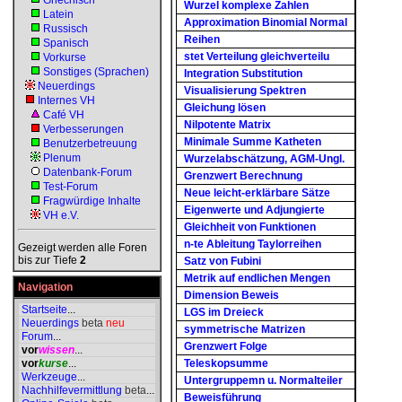
Griechisch
Wurzel komplexe Zahlen
Latein
Approximation Binomial Normal
Russisch
Reihen
Spanisch
stet Verteilung gleichverteilu
Vorkurse
Sonstiges (Sprachen)
Integration Substitution
Neuerdings
Visualisierung Spektren
Internes VH
Gleichung lösen
Café VH
Nilpotente Matrix
Verbesserungen
Minimale Summe Katheten
Benutzerbetreuung
Plenum
Wurzelabschätzung, AGM-Ungl.
Datenbank-Forum
Grenzwert Berechnung
Test-Forum
Neue leicht-erklärbare Sätze
Fragwürdige Inhalte
Eigenwerte und Adjungierte
VH e.V.
Gleichheit von Funktionen
n-te Ableitung Taylorreihen
Gezeigt werden alle Foren
bis zur Tiefe
2
Satz von Fubini
Metrik auf endlichen Mengen
Navigation
Dimension Beweis
Startseite
...
LGS im Dreieck
Neuerdings
beta
neu
symmetrische Matrizen
Forum
...
Grenzwert Folge
vor
wissen
...
vor
kurse
...
Teleskopsumme
Werkzeuge
...
Untergruppemn u. Normalteiler
Nachhilfevermittlung
beta
...
Beweisführung