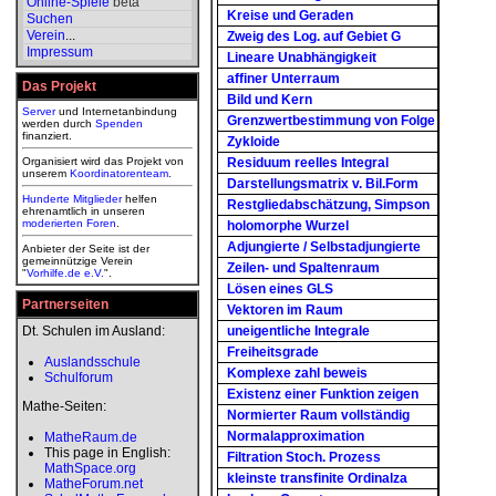
Online-Spiele
beta
Kreise und Geraden
Suchen
Verein
...
Zweig des Log. auf Gebiet G
Impressum
Lineare Unabhängigkeit
affiner Unterraum
Das Projekt
Bild und Kern
Server
und Internetanbindung
Grenzwertbestimmung von Folge
werden durch
Spenden
finanziert.
Zykloide
Organisiert wird das Projekt von
Residuum reelles Integral
unserem
Koordinatorenteam
.
Darstellungsmatrix v. Bil.Form
Hunderte Mitglieder
helfen
Restgliedabschätzung, Simpson
ehrenamtlich in unseren
moderierten
Foren
.
holomorphe Wurzel
Adjungierte / Selbstadjungierte
Anbieter der Seite ist der
gemeinnützige Verein
Zeilen- und Spaltenraum
"
Vorhilfe.de e.V.
".
Lösen eines GLS
Partnerseiten
Vektoren im Raum
Dt. Schulen im Ausland:
uneigentliche Integrale
Freiheitsgrade
Auslandsschule
Komplexe zahl beweis
Schulforum
Existenz einer Funktion zeigen
Mathe-Seiten:
Normierter Raum vollständig
Normalapproximation
MatheRaum.de
This page in English:
Filtration Stoch. Prozess
MathSpace.org
kleinste transfinite Ordinalza
MatheForum.net