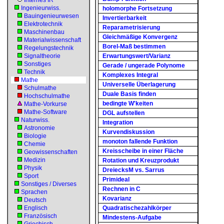
Internes IR
Ingenieurwiss.
holomorphe Fortsetzung
Bauingenieurwesen
Invertierbarkeit
Elektrotechnik
Reparametrisierung
Maschinenbau
Gleichmäßige Konvergenz
Materialwissenschaft
Borel-Maß bestimmen
Regelungstechnik
Signaltheorie
Erwartungswert/Varianz
Sonstiges
Gerade / ungerade Polynome
Technik
Komplexes Integral
Mathe
Universelle Überlagerung
Schulmathe
Duale Basis finden
Hochschulmathe
bedingte W'keiten
Mathe-Vorkurse
Mathe-Software
DGL aufstellen
Naturwiss.
Integration
Astronomie
Kurvendiskussion
Biologie
monoton fallende Funktion
Chemie
Kreisscheibe in einer Fläche
Geowissenschaften
Medizin
Rotation und Kreuzprodukt
Physik
DreiecksM vs. Sarrus
Sport
Primideal
Sonstiges / Diverses
Rechnen in C
Sprachen
Kovarianz
Deutsch
Englisch
Quadratischezahlkörper
Französisch
Mindestens-Aufgabe