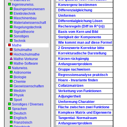
Internes IR
Ingenieurwiss.
Konvergenz bestimmen
Bauingenieurwesen
Differenzialgleichung
Elektrotechnik
Umformen
Maschinenbau
Differentialgleichung Lösen
Materialwissenschaft
Rechenregeln (Diff im R^{n})
Regelungstechnik
Signaltheorie
Basis vom Kern und Bild
Sonstiges
Stetigkeit der Komponente
Technik
Wie kommt man auf diese Formel
Mathe
2 Grenzwerte Korrektur bitte
Schulmathe
Korrekturadische Darstellung
Hochschulmathe
Kürzen rückgängig
Mathe-Vorkurse
Mathe-Software
Anfangswertproblem
Naturwiss.
Gruppe nachweisen
Astronomie
Regressionsanalyse praktisch
Biologie
Hoare - Invariante finden
Chemie
Collatzmatrizen
Geowissenschaften
Medizin
Verkettung von Funktionen
Physik
Adjungiertheit
Sport
Umformung Charakter
Sonstiges / Diverses
Fläche zwischen zwei Funktione
Sprachen
Komplexe Matrix und Eigenwerte
Deutsch
Englisch
Tangential- Normalraum
Französisch
Anfangswertproblem