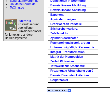
SchulMatheForum.de
Definitionen in Geometrie
UniMatheForum.de
Beweis lineare Abbildung
TeXimg.de
Beweis lineare Abbildung
Exponent
Äquivalenz zeigen
FunkyPlot
:
Grenzwert an Polstelle
Kostenloser und
quelloffener
Stichprobenvarianz
Funktionenplotter
Zufallsvektor
für Linux und andere
Betriebssysteme
Zylinderkoordinaten
Potenzreihendarstell. arctan
Untermannigfaltigk. Parametris
Integral / Transformation
Matrix der Komposition
Zerfall Plutonium
Tafelwerk zur Stochastik
Prozentuale Abweichung von 0
Beweis Eisensteinkriterium
Geigerzähler