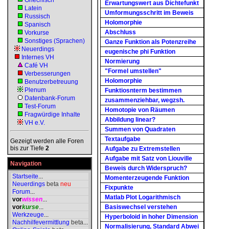
Griechisch
Erwartungswert aus Dichtefunkt
Latein
Umformungsschritt im Beweis
Russisch
Holomorphie
Spanisch
Abschluss
Vorkurse
Sonstiges (Sprachen)
Ganze Funktion als Potenzreihe
Neuerdings
eugenische phi Funktion
Internes VH
Normierung
Café VH
"Formel umstellen"
Verbesserungen
Holomorphie
Benutzerbetreuung
Plenum
Funktiosnterm bestimmen
Datenbank-Forum
zusammenziehbar, wegzsh.
Test-Forum
Homotopie von Räumen
Fragwürdige Inhalte
Abbildung linear?
VH e.V.
Summen von Quadraten
Textaufgabe
Gezeigt werden alle Foren
bis zur Tiefe
2
Aufgabe zu Extremstellen
Aufgabe mit Satz von Liouville
Navigation
Beweis durch Widerspruch?
Startseite
...
Momenterzeugende Funktion
Neuerdings
beta
neu
Fixpunkte
Forum
...
Matlab Plot Logarithmisch
vor
wissen
...
vor
kurse
...
Basiswechsel verstehen
Werkzeuge
...
Hyperboloid in hoher Dimension
Nachhilfevermittlung
beta
...
Normalisierung, Standard Abwei