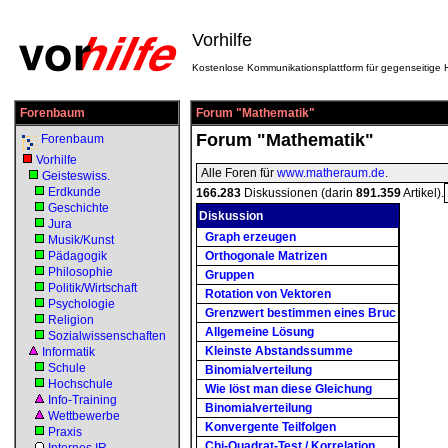
Vorhilfe
Kostenlose Kommunikationsplattform für gegenseitige H
Forenbaum
Forum "Mathematik"
Forum "Mathematik"
Forenbaum
Vorhilfe
Alle Foren für
www.matheraum.de
.
Geisteswiss.
Erdkunde
166.283
Diskussionen (darin
891.359
Artikel).
Geschichte
Diskussion
Jura
Graph erzeugen
Musik/Kunst
Pädagogik
Orthogonale Matrizen
Philosophie
Gruppen
Politik/Wirtschaft
Rotation von Vektoren
Psychologie
Grenzwert bestimmen eines Bruc
Religion
Allgemeine Lösung
Sozialwissenschaften
Kleinste Abstandssumme
Informatik
Schule
Binomialverteilung
Hochschule
Wie löst man diese Gleichung
Info-Training
Binomialverteilung
Wettbewerbe
Konvergente Teilfolgen
Praxis
Chi-Quadrat-Test / Korrelation