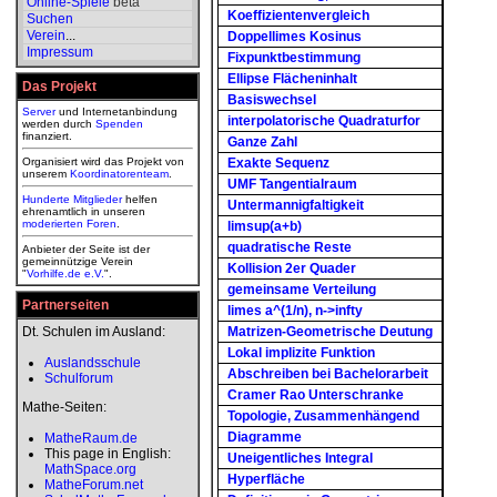
Online-Spiele
beta
Koeffizientenvergleich
Suchen
Verein
...
Doppellimes Kosinus
Impressum
Fixpunktbestimmung
Ellipse Flächeninhalt
Das Projekt
Basiswechsel
Server
und Internetanbindung
interpolatorische Quadraturfor
werden durch
Spenden
finanziert.
Ganze Zahl
Organisiert wird das Projekt von
Exakte Sequenz
unserem
Koordinatorenteam
.
UMF Tangentialraum
Hunderte Mitglieder
helfen
Untermannigfaltigkeit
ehrenamtlich in unseren
moderierten
Foren
.
limsup(a+b)
quadratische Reste
Anbieter der Seite ist der
gemeinnützige Verein
Kollision 2er Quader
"
Vorhilfe.de e.V.
".
gemeinsame Verteilung
Partnerseiten
limes a^(1/n), n->infty
Dt. Schulen im Ausland:
Matrizen-Geometrische Deutung
Lokal implizite Funktion
Auslandsschule
Abschreiben bei Bachelorarbeit
Schulforum
Cramer Rao Unterschranke
Mathe-Seiten:
Topologie, Zusammenhängend
Diagramme
MatheRaum.de
This page in English:
Uneigentliches Integral
MathSpace.org
Hyperfläche
MatheForum.net