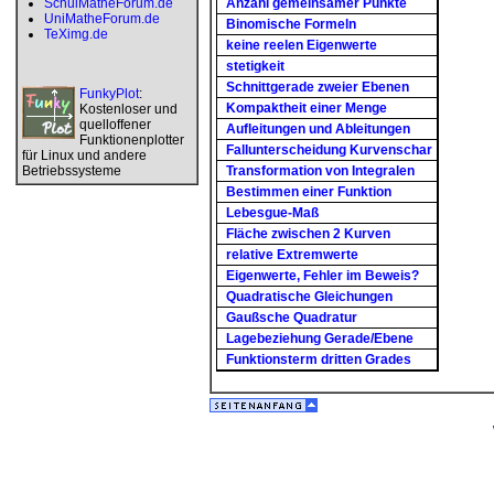
SchulMatheForum.de
Anzahl gemeinsamer Punkte
UniMatheForum.de
Binomische Formeln
TeXimg.de
keine reelen Eigenwerte
stetigkeit
Schnittgerade zweier Ebenen
FunkyPlot
:
Kompaktheit einer Menge
Kostenloser und
quelloffener
Aufleitungen und Ableitungen
Funktionenplotter
Fallunterscheidung Kurvenschar
für Linux und andere
Betriebssysteme
Transformation von Integralen
Bestimmen einer Funktion
Lebesgue-Maß
Fläche zwischen 2 Kurven
relative Extremwerte
Eigenwerte, Fehler im Beweis?
Quadratische Gleichungen
Gaußsche Quadratur
Lagebeziehung Gerade/Ebene
Funktionsterm dritten Grades