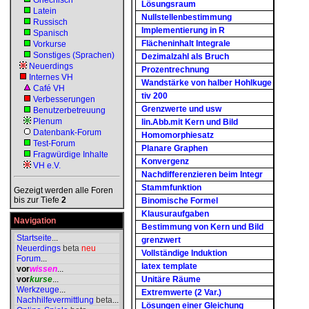
Griechisch
Lösungsraum
Latein
Nullstellenbestimmung
Russisch
Implementierung in R
Spanisch
Flächeninhalt Integrale
Vorkurse
Sonstiges (Sprachen)
Dezimalzahl als Bruch
Neuerdings
Prozentrechnung
Internes VH
Wandstärke von halber Hohlkuge
Café VH
tiv 200
Verbesserungen
Grenzwerte und usw
Benutzerbetreuung
Plenum
lin.Abb.mit Kern und Bild
Datenbank-Forum
Homomorphiesatz
Test-Forum
Planare Graphen
Fragwürdige Inhalte
Konvergenz
VH e.V.
Nachdifferenzieren beim Integr
Stammfunktion
Gezeigt werden alle Foren
bis zur Tiefe
2
Binomische Formel
Klausuraufgaben
Navigation
Bestimmung von Kern und Bild
Startseite
...
grenzwert
Neuerdings
beta
neu
Vollständige Induktion
Forum
...
latex template
vor
wissen
...
vor
kurse
...
Unitäre Räume
Werkzeuge
...
Extremwerte (2 Var.)
Nachhilfevermittlung
beta
...
Lösungen einer Gleichung