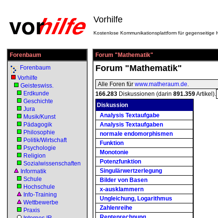
Vorhilfe
Kostenlose Kommunikationsplattform für gegenseitige H
Forenbaum
Forum "Mathematik"
Forum "Mathematik"
Forenbaum
Vorhilfe
Alle Foren für
www.matheraum.de
.
Geisteswiss.
Erdkunde
166.283
Diskussionen (darin
891.359
Artikel).
Geschichte
Diskussion
Jura
Analysis Textaufgabe
Musik/Kunst
Pädagogik
Analysis Textaufgaben
Philosophie
normale endomorphismen
Politik/Wirtschaft
Funktion
Psychologie
Monotonie
Religion
Potenzfunktion
Sozialwissenschaften
Singulärwertzerlegung
Informatik
Schule
Bilder von Basen
Hochschule
x-ausklammern
Info-Training
Ungleichung, Logarithmus
Wettbewerbe
Zahlenreihe
Praxis
Rentenrechnung