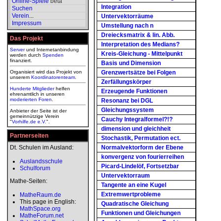
Online-Spiele
beta
Integration
Suchen
Verein
...
Untervektorräume
Impressum
Umstellung nach n
Dreiecksmatrix & lin. Abb.
Das Projekt
Interpretation des Medians?
Server
und Internetanbindung
Kreis-Gleichung - Mittelpunkt
werden durch
Spenden
finanziert.
Basis und Dimension
Organisiert wird das Projekt von
Grenzwertsätze bei Folgen
unserem
Koordinatorenteam
.
Zerfällungskörper
Hunderte Mitglieder
helfen
Erzeugende Funktionen
ehrenamtlich in unseren
moderierten
Foren
.
Resonanz bei DGL
Gleichungssystem
Anbieter der Seite ist der
gemeinnützige Verein
Cauchy Integralformel?!?
"
Vorhilfe.de e.V.
".
dimension und gleichheit
Partnerseiten
Stochastik, Permutation ect.
Dt. Schulen im Ausland:
Normalvektorform der Ebene
konvergenz von fourierreihen
Auslandsschule
Picard-Lindelöf, Fortsetzbar
Schulforum
Untervektorraum
Mathe-Seiten:
Tangente an eine Kugel
Extremwertprobleme
MatheRaum.de
This page in English:
Quadratische Gleichung
MathSpace.org
Funktionen und Gleichungen
MatheForum.net