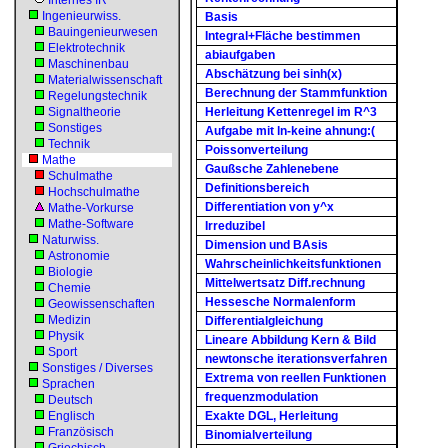
Internes IR
Ingenieurwiss.
Basis
Bauingenieurwesen
Integral+Fläche bestimmen
Elektrotechnik
abiaufgaben
Maschinenbau
Abschätzung bei sinh(x)
Materialwissenschaft
Berechnung der Stammfunktion
Regelungstechnik
Signaltheorie
Herleitung Kettenregel im R^3
Sonstiges
Aufgabe mit ln-keine ahnung:(
Technik
Poissonverteilung
Mathe
Gaußsche Zahlenebene
Schulmathe
Definitionsbereich
Hochschulmathe
Differentiation von y^x
Mathe-Vorkurse
Mathe-Software
Irreduzibel
Naturwiss.
Dimension und BAsis
Astronomie
Wahrscheinlichkeitsfunktionen
Biologie
Mittelwertsatz Diff.rechnung
Chemie
Hessesche Normalenform
Geowissenschaften
Medizin
Differentialgleichung
Physik
Lineare Abbildung Kern & Bild
Sport
newtonsche iterationsverfahren
Sonstiges / Diverses
Extrema von reellen Funktionen
Sprachen
frequenzmodulation
Deutsch
Englisch
Exakte DGL, Herleitung
Französisch
Binomialverteilung