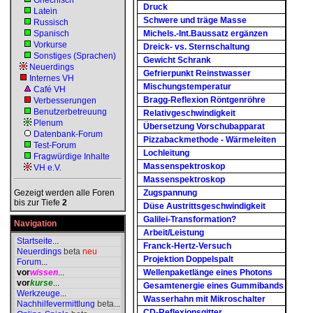
Griechisch
Druck
Latein
Schwere und träge Masse
Russisch
Spanisch
Michels.-Int.Baussatz ergänzen
Vorkurse
Dreick- vs. Sternschaltung
Sonstiges (Sprachen)
Gewicht Schrank
Neuerdings
Gefrierpunkt Reinstwasser
Internes VH
Mischungstemperatur
Café VH
Bragg-Reflexion Röntgenröhre
Verbesserungen
Benutzerbetreuung
Relativgeschwindigkeit
Plenum
Übersetzung Vorschubapparat
Datenbank-Forum
Pizzabackmethode - Wärmeleiten
Test-Forum
Lochleitung
Fragwürdige Inhalte
Massenspektroskop
VH e.V.
Massenspektroskop
Gezeigt werden alle Foren
Zugspannung
bis zur Tiefe
2
Düse Austrittsgeschwindigkeit
Galilei-Transformation?
Navigation
Arbeit/Leistung
Startseite
...
Franck-Hertz-Versuch
Neuerdings
beta
neu
Projektion Doppelspalt
Forum
...
vor
wissen
...
Wellenpaketlänge eines Photons
vor
kurse
...
Gesamtenergie eines Gummibands
Werkzeuge
...
Wasserhahn mit Mikroschalter
Nachhilfevermittlung
beta
...
CD-Reflexionsgitter