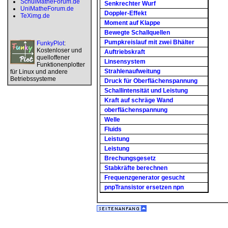
SchulMatheForum.de
Senkrechter Wurf
UniMatheForum.de
Doppler-Effekt
TeXimg.de
Moment auf Klappe
Bewegte Schallquellen
Pumpkreislauf mit zwei Bhälter
FunkyPlot
:
Kostenloser und
Auftriebskraft
quelloffener
Linsensystem
Funktionenplotter
Strahlenaufweitung
für Linux und andere
Betriebssysteme
Druck für Oberflächenspannung
Schallintensität und Leistung
Kraft auf schräge Wand
oberflächenspannung
Welle
Fluids
Leistung
Leistung
Brechungsgesetz
Stabkräfte berechnen
Frequenzgenerator gesucht
pnpTransistor ersetzen npn