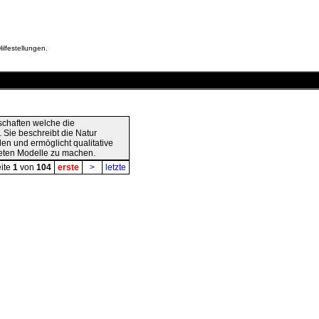
ilfestellungen.
schaften welche die
 Sie beschreibt die Natur
len und ermöglicht qualitative
teten Modelle zu machen.
ite
1
von
104
erste
>
letzte