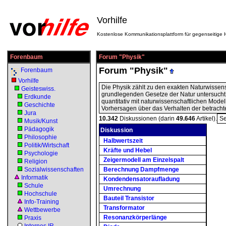
Vorhilfe
Kostenlose Kommunikationsplattform für gegenseitige H
Forenbaum
Forum "Physik"
Forum "Physik"
Forenbaum
Vorhilfe
Die Physik zählt zu den exakten Naturwissen
Geisteswiss.
grundlegenden Gesetze der Natur untersucht.
Erdkunde
quantitativ mit naturwissenschaftlichen Model
Geschichte
Vorhersagen über das Verhalten der betrach
Jura
10.342
Diskussionen (darin
49.646
Artikel).
Se
Musik/Kunst
Pädagogik
Diskussion
Philosophie
Halbwertszeit
Politik/Wirtschaft
Kräfte und Hebel
Psychologie
Zeigermodell am Einzelspalt
Religion
Sozialwissenschaften
Berechnung Dampfmenge
Informatik
Kondendensatoraufladung
Schule
Umrechnung
Hochschule
Bauteil Transistor
Info-Training
Transformator
Wettbewerbe
Resonanzkörperlänge
Praxis