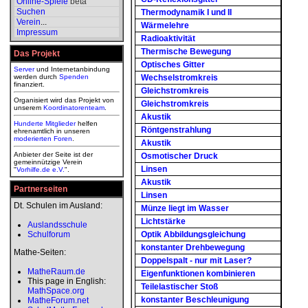
Online-Spiele
beta
Suchen
Thermodynamik I und II
Verein
...
Wärmelehre
Impressum
Radioaktivität
Thermische Bewegung
Das Projekt
Optisches Gitter
Server
und Internetanbindung
werden durch
Spenden
Wechselstromkreis
finanziert.
Gleichstromkreis
Organisiert wird das Projekt von
Gleichstromkreis
unserem
Koordinatorenteam
.
Akustik
Hunderte Mitglieder
helfen
Röntgenstrahlung
ehrenamtlich in unseren
moderierten
Foren
.
Akustik
Anbieter der Seite ist der
Osmotischer Druck
gemeinnützige Verein
Linsen
"
Vorhilfe.de e.V.
".
Akustik
Partnerseiten
Linsen
Dt. Schulen im Ausland:
Münze liegt im Wasser
Lichtstärke
Auslandsschule
Schulforum
Optik Abbildungsgleichung
konstanter Drehbewegung
Mathe-Seiten:
Doppelspalt - nur mit Laser?
MatheRaum.de
Eigenfunktionen kombinieren
This page in English:
Teilelastischer Stoß
MathSpace.org
konstanter Beschleunigung
MatheForum.net