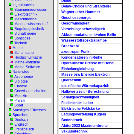
Internes IR
Diode
Ingenieurwiss.
Delay-Choice und Strahlteiler
Bauingenieurwesen
Wagnerscher Hammer
Elektrotechnik
Geschossenergie
Maschinenbau
Geschwindigkeit
Materialwissenschaft
Regelungstechnik
Vorschubgeschwindigkeit
Signaltheorie
Akkommodation mit+ohne Brille
Sonstiges
Wasserstoffspektrallampe
Technik
Brechzahl
Mathe
azeotroper Punkt
Schulmathe
Hochschulmathe
Kondensatoren in Reihe
Mathe-Vorkurse
Hydraulische Presse mit Hebel
Mathe-Software
Einheitengleichung
Naturwiss.
Masse bzw Energie Elektron
Astronomie
Querschnitt
Biologie
spezifische Wärmekapazität
Chemie
Geowissenschaften
Halbwertszeit - Berechnung
Medizin
Schallgeschwindigkeit
Physik
Feldlinien Im Leiter
Sport
Elektrische Feldstärke
Sonstiges / Diverses
Ladungsverteilung Kugeln
Sprachen
Deutsch
Bodendruck
Englisch
Abitur2022 Maximumbreite
Französisch
Vakuumtechnik