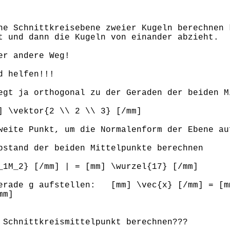
ne Schnittkreisebene zweier Kugeln berechnen 
t und dann die Kugeln von einander abzieht.
er andere Weg!
d helfen!!!
egt ja orthogonal zu der Geraden der beiden M
] \vektor{2 \\ 2 \\ 3} [/mm]
weite Punkt, um die Normalenform der Ebene au
bstand der beiden Mittelpunkte berechnen
_1M_2} [/mm] | = [mm] \wurzel{17} [/mm]
gerade g aufstellen: [mm] \vec{x} [/mm] = [m
mm]
 Schnittkreismittelpunkt berechnen???