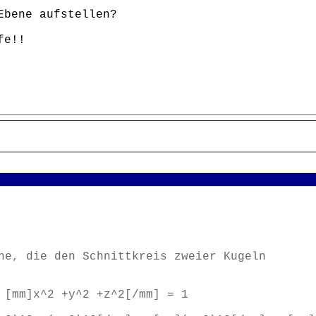
 Ebene aufstellen?
fe!!
ne, die den Schnittkreis zweier Kugeln
^2 +y^2 +z^2[/mm] = 1