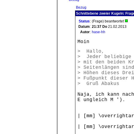
Bezug
Schnittebene zweier Kugeln: Frag
Status
:
(Frage) beantwortet
Datum
:
21:37
Do
21.02.2013
Autor
:
hase-hh
Moin
> Hallo,
> Jeder beliebige 
> mit den beiden K
> Seitenlängen sin
> Höhen dieses Dre
> Fußpunkt dieser 
> Gruß Abakus
Naja, ich kann nac
E ungleich M ').
| [mm] \overrighta
| [mm] \overrighta