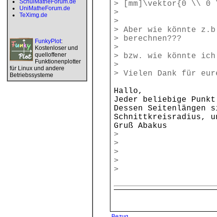
SchulMatheForum.de
> [mm]\vektor{0 \\ 0 
UniMatheForum.de
>
TeXimg.de
>
> Aber wie könnte z.b
> berechnen???
FunkyPlot
:
>
Kostenloser und
quelloffener
> bzw. wie könnte ic
Funktionenplotter
>
für Linux und andere
> Vielen Dank für eur
Betriebssysteme
Hallo,
Jeder beliebige Punkt
Dessen Seitenlängen s
Schnittkreisradius, u
Gruß Abakus
>
>
>
>
>
Bezug