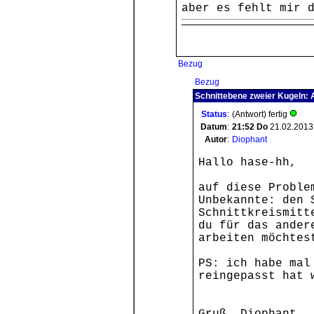
aber es fehlt mir 
Bezug
Bezug
Schnittebene zweier Kugeln: 
Status
:
(Antwort) fertig
Datum
:
21:52
Do
21.02.2013
Autor
:
Diophant
Hallo hase-hh,
auf diese Proble
Unbekannte: den 
Schnittkreismitt
du für das ander
arbeiten möchtes
PS: ich habe mal
reingepasst hat 