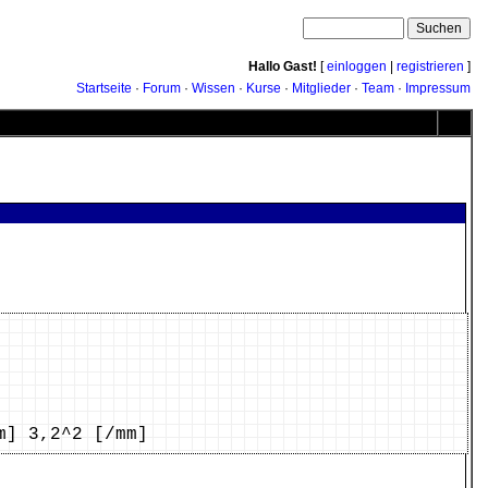
Hallo Gast!
[
einloggen
|
registrieren
]
Startseite
·
Forum
·
Wissen
·
Kurse
·
Mitglieder
·
Team
·
Impressum
] 3,2^2 [/mm]