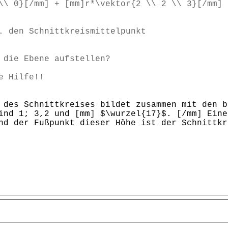
\\ 0}[/mm] + [mm]r*\vektor{2 \\ 2 \\ 3}[/mm]
. den Schnittkreismittelpunkt
h die Ebene aufstellen?
e Hilfe!!
 des Schnittkreises bildet zusammen mit den b
ind 1; 3,2 und [mm] $\wurzel{17}$. [/mm] Eine
nd der Fußpunkt dieser Höhe ist der Schnittkr