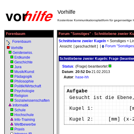
Vorhilfe
Kostenlose Kommunikationsplattform für gegenseitige H
Forenbaum
Forum "Sonstiges" - Schnittebene zweier K
Schnittebene zweier Kugeln
<
Sonstiges
<
Li
Forenbaum
|
Forum "Sonstiges
Ansicht:
[ geschachtelt ]
Vorhilfe
Geisteswiss.
Erdkunde
Schnittebene zweier Kugeln: Frage (beantwo
Geschichte
Status
:
(Frage) beantwortet
Jura
Musik/Kunst
Datum
:
20:52
Do
21.02.2013
Pädagogik
Autor
:
hase-hh
Philosophie
Politik/Wirtschaft
Aufgabe
Psychologie
Religion
Gesucht ist die Ebene
Sozialwissenschaften
Informatik
Kugel 1: [mm] x^
Schule
Hochschule
Kugel 2: [mm] (x-2)^
Info-Training
Wettbewerbe
Praxis