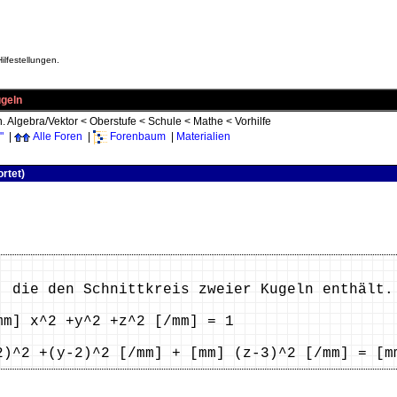
ilfestellungen.
ugeln
n. Algebra/Vektor
<
Oberstufe
<
Schule
<
Mathe
<
Vorhilfe
"
|
Alle Foren
|
Forenbaum
|
Materialien
rtet)
, die den Schnittkreis zweier Kugeln enthält.
2 +y^2 +z^2 [/mm] = 1
2 +(y-2)^2 [/mm] + [mm] (z-3)^2 [/mm] = [mm