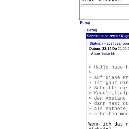
Gruß, Diophant
Bezug
Bezug
Schnittebene zweier Kuge
Status
:
(Frage) beantwor
Datum
:
22:14
Do
21.02.
Autor
:
hase-hh
> Hallo hase-h
>
> auf diese Pr
> ist ganz ein
> Schnittkreis
> Kugelmittelp
> den Abstand 
> dann hast du
> als Kathete,
> arbeiten möc
Wenn ich das r