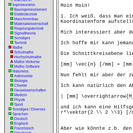
Internes IR
Ingenieurwiss.
Moin Moin!
Bauingenieurwesen
Elektrotechnik
1. Ich weiß, dass man ei
Maschinenbau
Koordinatenform aufstell
Materialwissenschaft
Regelungstechnik
Mich interessiert aber d
Signaltheorie
Sonstiges
Ich hoffe mir kann jeman
Technik
Mathe
Schulmathe
Die Schnittkreisebene li
Hochschulmathe
Mathe-Vorkurse
[mm] \vec{n} [/mm] = [mm
Mathe-Software
Naturwiss.
Nun fehlt mir aber der z
Astronomie
Biologie
Ich kann natürlich den A
Chemie
Geowissenschaften
Medizin
| [mm] \overrightarrow{M
Physik
Sport
und ich kann eine Hilfs
Sonstiges / Diverses
r*\vektor{2 \\ 2 \\3} [/
Sprachen
Deutsch
Englisch
Aber wie könnte z.b. den
Französisch