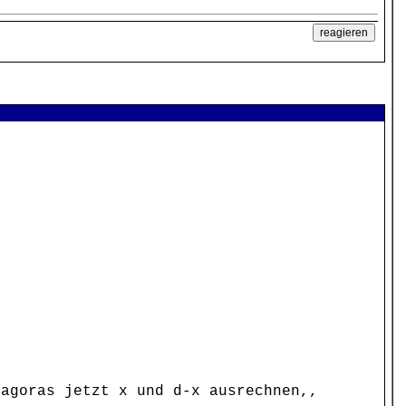
s
r
,
hagoras jetzt x und d-x ausrechnen,,