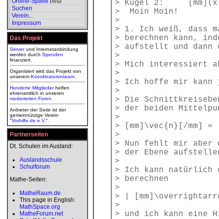
Online-Spiele
beta
> Kugel 2: [mm](x-2)
Suchen
> Moin Moin!
Verein
...
>
Impressum
> 1. Ich weiß, dass m
> berechnen kann, ind
Das Projekt
> aufstellt und dann 
Server
und Internetanbindung
>
werden durch
Spenden
finanziert.
> Mich interessiert a
Organisiert wird das Projekt von
>
unserem
Koordinatorenteam
.
> Ich hoffe mir kann 
Hunderte Mitglieder
helfen
>
ehrenamtlich in unseren
> Die Schnittkreisebe
moderierten
Foren
.
> der beiden Mittelpu
Anbieter der Seite ist der
gemeinnützige Verein
>
"
Vorhilfe.de e.V.
".
> [mm]\vec{n}[/mm] = 
>
Partnerseiten
> Nun fehlt mir aber 
Dt. Schulen im Ausland:
> der Ebene aufstelle
Auslandsschule
>
Schulforum
> Ich kann natürlich 
> berechnen
Mathe-Seiten:
>
MatheRaum.de
> | [mm]\overrightarr
This page in English:
>
MathSpace.org
> und ich kann eine 
MatheForum.net