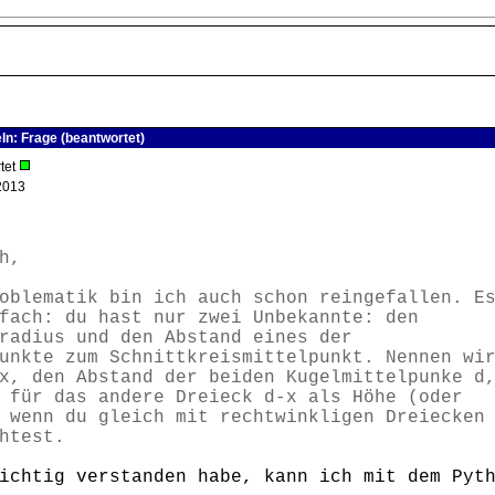
ln: Frage (beantwortet)
tet
2013
h,
oblematik bin ich auch schon reingefallen. E
fach: du hast nur zwei Unbekannte: den
radius und den Abstand eines der
unkte zum Schnittkreismittelpunkt. Nennen wi
x, den Abstand der beiden Kugelmittelpunke d
 für das andere Dreieck d-x als Höhe (oder
 wenn du gleich mit rechtwinkligen Dreiecken
htest.
ichtig verstanden habe, kann ich mit dem Pyt