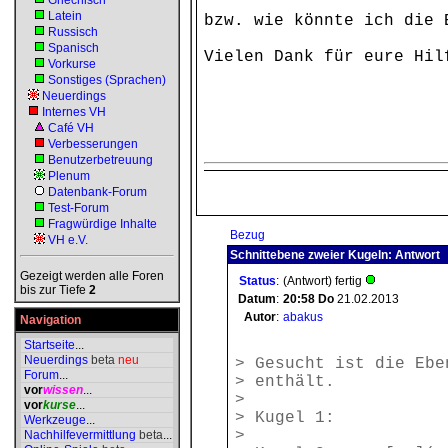
Griechisch
Latein
bzw. wie könnte ich die
Russisch
Spanisch
Vielen Dank für eure Hil
Vorkurse
Sonstiges (Sprachen)
Neuerdings
Internes VH
Café VH
Verbesserungen
Benutzerbetreuung
Plenum
Datenbank-Forum
Test-Forum
Fragwürdige Inhalte
Bezug
VH e.V.
Schnittebene zweier Kugeln: Antwort
Gezeigt werden alle Foren
Status
:
(Antwort) fertig
bis zur Tiefe
2
Datum
:
20:58
Do
21.02.2013
Autor
:
abakus
Navigation
Startseite
...
Neuerdings
beta
neu
> Gesucht ist die Ebe
Forum
...
> enthält.
vor
wissen
...
>
vor
kurse
...
> Kugel 1: [mm]x
Werkzeuge
...
>
Nachhilfevermittlung
beta
...