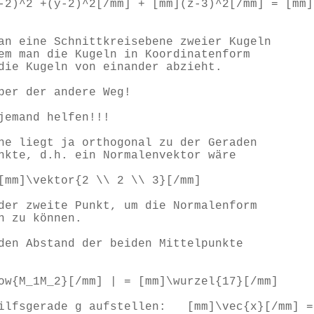
^2 +(y-2)^2[/mm] + [mm](z-3)^2[/mm] = [mm]
an eine Schnittkreisebene zweier Kugeln
em man die Kugeln in Koordinatenform
die Kugeln von einander abzieht.
ber der andere Weg!
jemand helfen!!!
ne liegt ja orthogonal zu der Geraden
nkte, d.h. ein Normalenvektor wäre
[mm]\vektor{2 \\ 2 \\ 3}[/mm]
der zweite Punkt, um die Normalenform
n zu können.
den Abstand der beiden Mittelpunkte
ow{M_1M_2}[/mm] | = [mm]\wurzel{17}[/mm]
Hilfsgerade g aufstellen: [mm]\vec{x}[/mm] =