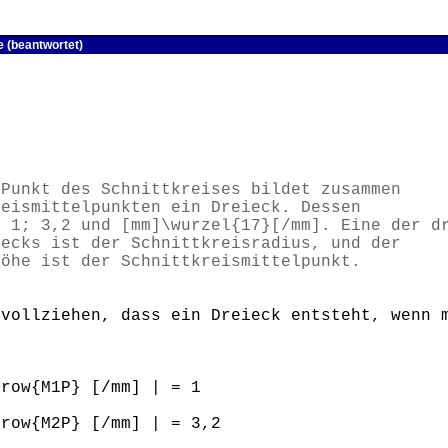
e (beantwortet)
Punkt des Schnittkreises bildet zusammen
reismittelpunkten ein Dreieck. Dessen
d 1; 3,2 und [mm]\wurzel{17}[/mm]. Eine der d
iecks ist der Schnittkreisradius, und der
Höhe ist der Schnittkreismittelpunkt.
hvollziehen, dass ein Dreieck entsteht, wenn 
rrow{M1P} [/mm] | = 1
rrow{M2P} [/mm] | = 3,2