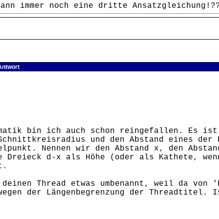
dann immer noch eine dritte Ansatzgleichung!?
Antwort
matik bin ich auch schon reingefallen. Es ist
Schnittkreisradius und den Abstand eines der 
elpunkt. Nennen wir den Abstand x, den Abstan
e Dreieck d-x als Höhe (oder als Kathete, wen
t.
 deinen Thread etwas umbenannt, weil da von '
wegen der Längenbegrenzung der Threadtitel. I