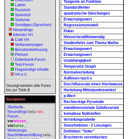
Griechisch
Tangente an Funktion
Latein
Standardfehler
Russisch
quadratische Gleichungen
Spanisch
Erwartungswert
Vorkurse
Sonstiges (Sprachen)
Regressionsmodell
Neuerdings
Poker
Internes VH
Hinreichend/Notwendig
Café VH
Studienfahrt zum Thema Mathe
Verbesserungen
Erwartungswert
Benutzerbetreuung
Plenum
Erwartungswert
Datenbank-Forum
Unabhängigkeit
Test-Forum
Temperatur Graph
Fragwürdige Inhalte
Normalverteilung
VH e.V.
Auflösen nach x
Durchflussrate eines Hochwasse
Gezeigt werden alle Foren
bis zur Tiefe
2
Herleitung Mittelpunktswinkel
p-Wert
Navigation
Rechteckige Pyramide
Startseite
...
zweidimensionale Zufallsvariab
Neuerdings
beta
neu
komplexe Nullstellen
Forum
...
Verteilungstabelle
vor
wissen
...
Sinusfunktion - 2 Lösungen
vor
kurse
...
Werkzeuge
...
Definition "Teiler"
Nachhilfevermittlung
beta
...
Bruchterm vereinfachen