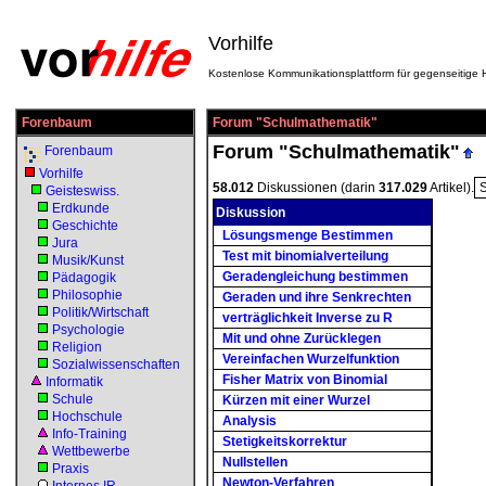
Vorhilfe
Kostenlose Kommunikationsplattform für gegenseitige H
Forenbaum
Forum "Schulmathematik"
Forum "Schulmathematik"
Forenbaum
Vorhilfe
58.012
Diskussionen (darin
317.029
Artikel).
Geisteswiss.
Erdkunde
Diskussion
Geschichte
Lösungsmenge Bestimmen
Jura
Test mit binomialverteilung
Musik/Kunst
Geradengleichung bestimmen
Pädagogik
Philosophie
Geraden und ihre Senkrechten
Politik/Wirtschaft
verträglichkeit Inverse zu R
Psychologie
Mit und ohne Zurücklegen
Religion
Vereinfachen Wurzelfunktion
Sozialwissenschaften
Fisher Matrix von Binomial
Informatik
Schule
Kürzen mit einer Wurzel
Hochschule
Analysis
Info-Training
Stetigkeitskorrektur
Wettbewerbe
Nullstellen
Praxis
Newton-Verfahren