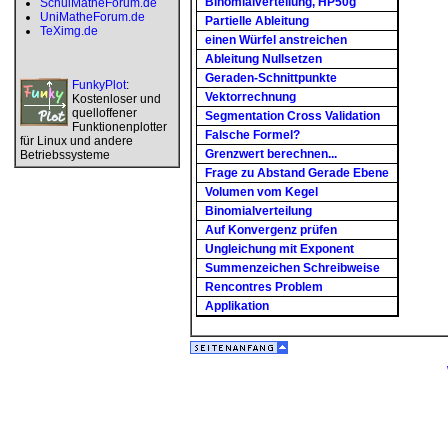
Binomialverteilung, HP50g
SchulMatheForum.de
UniMatheForum.de
Partielle Ableitung
TeXimg.de
einen Würfel anstreichen
Ableitung Nullsetzen
Geraden-Schnittpunkte
FunkyPlot
:
Vektorrechnung
Kostenloser und
quelloffener
Segmentation Cross Validation
Funktionenplotter
Falsche Formel?
für Linux und andere
Grenzwert berechnen...
Betriebssysteme
Frage zu Abstand Gerade Ebene
Volumen vom Kegel
Binomialverteilung
Auf Konvergenz prüfen
Ungleichung mit Exponent
Summenzeichen Schreibweise
Rencontres Problem
Applikation