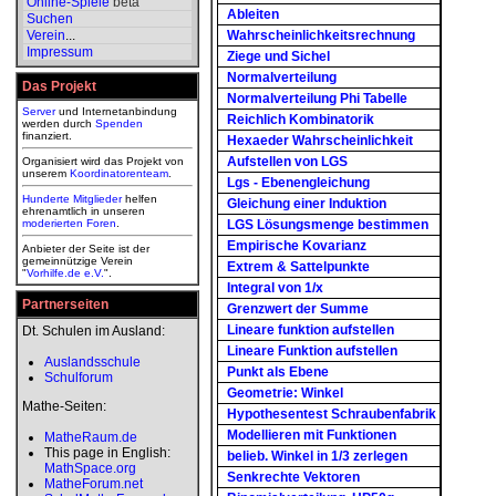
Online-Spiele
beta
Ableiten
Suchen
Verein
...
Wahrscheinlichkeitsrechnung
Impressum
Ziege und Sichel
Normalverteilung
Das Projekt
Normalverteilung Phi Tabelle
Server
und Internetanbindung
Reichlich Kombinatorik
werden durch
Spenden
finanziert.
Hexaeder Wahrscheinlichkeit
Aufstellen von LGS
Organisiert wird das Projekt von
unserem
Koordinatorenteam
.
Lgs - Ebenengleichung
Hunderte Mitglieder
helfen
Gleichung einer Induktion
ehrenamtlich in unseren
moderierten
Foren
.
LGS Lösungsmenge bestimmen
Empirische Kovarianz
Anbieter der Seite ist der
gemeinnützige Verein
Extrem & Sattelpunkte
"
Vorhilfe.de e.V.
".
Integral von 1/x
Partnerseiten
Grenzwert der Summe
Lineare funktion aufstellen
Dt. Schulen im Ausland:
Lineare Funktion aufstellen
Auslandsschule
Punkt als Ebene
Schulforum
Geometrie: Winkel
Mathe-Seiten:
Hypothesentest Schraubenfabrik
Modellieren mit Funktionen
MatheRaum.de
This page in English:
belieb. Winkel in 1/3 zerlegen
MathSpace.org
Senkrechte Vektoren
MatheForum.net