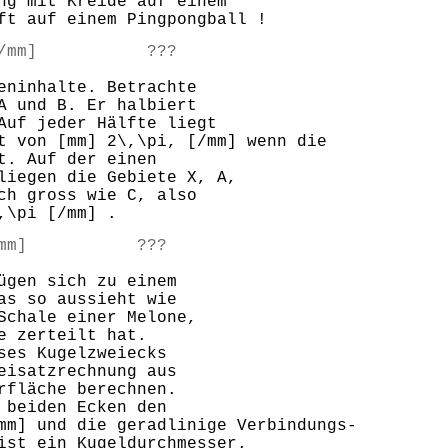
ng mit Kreide auf einem
ft auf einem Pingpongball !
]2\pi[/mm] ???
eninhalte. Betrachte
A und B. Er halbiert
Auf jeder Hälfte liegt
t von [mm] 2\,\pi, [/mm] wenn die
t. Auf der einen
liegen die Gebiete X, A,
ch gross wie C, also
,\pi [/mm] .
pha[/mm] ???
ügen sich zu einem
as so aussieht wie
Schale einer Melone,
e zerteilt hat.
ses Kugelzweiecks
eisatzrechnung aus
rfläche berechnen.
 beiden Ecken den
mm] und die geradlinige Verbindungs-
ist ein Kugeldurchmesser.