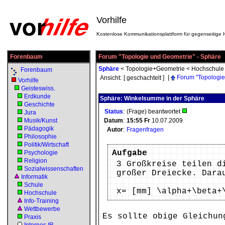
Vorhilfe
Kostenlose Kommunikationsplattform für gegenseitige H
Forenbaum
Forum "Topologie und Geometrie" - Sphäre
Sphäre
<
Topologie+Geometrie
<
Hochschule
Forenbaum
|
Forum "Topologie
Ansicht:
[ geschachtelt ]
Vorhilfe
Geisteswiss.
Erdkunde
Sphäre: Winkelsumme in der Sphäre
Geschichte
Status
:
(Frage) beantwortet
Jura
Musik/Kunst
Datum
:
15:55
Fr
10.07.2009
Pädagogik
Autor
:
Fragenfragen
Philosophie
Politik/Wirtschaft
Aufgabe
Psychologie
Religion
3 Großkreise teilen d
Sozialwissenschaften
großer Dreiecke. Dara
Informatik
Schule
x= [mm] \alpha+\beta+
Hochschule
Info-Training
Wettbewerbe
Es sollte obige Gleichun
Praxis