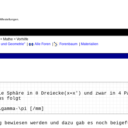
ilfestellungen.
<
Mathe
<
Vorhilfe
 und Geometrie"
|
Alle Foren
|
Forenbaum
|
Materialien
ie Sphäre in 8 Dreiecke(x=x') und zwar in 4 P
us folgt
\gamma-\pi [/mm]
g bewiesen werden und dazu gab es noch beigef