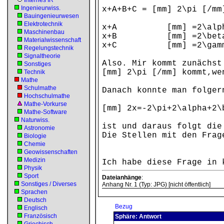
Internes IR
Ingenieurwiss.
x+A+B+C = [m
Bauingenieurwesen
Elektrotechnik
x+A [mm] =2
Maschinenbau
x+B [mm] =
Materialwissenschaft
x+C [mm] =2
Regelungstechnik
Signaltheorie
Also. Mir kommt zunächst
Sonstiges
[mm] 2\pi [/mm] kommt,we
Technik
Mathe
Schulmathe
Danach konnte man folger
Hochschulmathe
Mathe-Vorkurse
[mm] 2x=-2\pi+2\alpha+2\
Mathe-Software
Naturwiss.
ist und daraus folgt die
Astronomie
Die Stellen mit den Frag
Biologie
Chemie
Geowissenschaften
Medizin
Ich habe diese Frage in 
Physik
Sport
Dateianhänge
:
Sonstiges / Diverses
Anhang Nr. 1 (Typ: JPG) [nicht öffentlich]
Sprachen
Deutsch
Bezug
Englisch
Französisch
Sphäre: Antwort