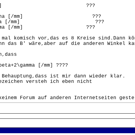
m] 2\pi [/mm] ???
\alpha [/mm] ???
2\beta [/mm] ???
\gamma [/mm] ???
 mal komisch vor,das es 8 Kreise sind.Dann kö
nn das B' wäre,aber auf die anderen Winkel ka
n,dass
beta+2\gamma [/mm] ????
 Behauptung,dass ist mir dann wieder klar.
ezeichen versteh ich eben nicht
keinem Forum auf anderen Internetseiten geste