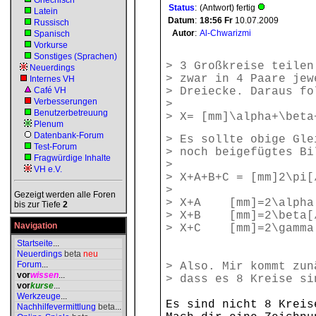
Griechisch
Status
:
(Antwort) fertig
Latein
Datum
:
18:56
Fr
10.07.2009
Russisch
Autor
:
Al-Chwarizmi
Spanisch
Vorkurse
Sonstiges (Sprachen)
> 3 Großkreise teilen
Neuerdings
> zwar in 4 Paare jew
Internes VH
Café VH
> Dreiecke. Daraus fo
Verbesserungen
>
Benutzerbetreuung
> X= [mm]\alpha+\beta
Plenum
Datenbank-Forum
> Es sollte obige Gle
Test-Forum
> noch beigefügtes Bi
Fragwürdige Inhalte
>
VH e.V.
> X+A+B+C = [mm]
>
Gezeigt werden alle Foren
> X+A [mm]=2\a
bis zur Tiefe
2
> X+B [mm]=2\b
Navigation
> X+C [mm]=2\g
Startseite
...
Neuerdings
beta
neu
Forum
...
> Also. Mir kommt zun
vor
wissen
...
> dass es 8 Kreise si
vor
kurse
...
Werkzeuge
...
Es sind nicht 8 Kreis
Nachhilfevermittlung
beta
...