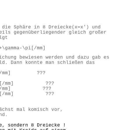
 die Sphäre in 8 Dreiecke(x=x') und
eils gegenüberliegender gleich großer
lgt
+\gamma-\pi[/mm]
ichung bewiesen werden und dazu gab es
ld. Dann konnte man schließen das
2\pi[/mm] ???
lpha[/mm] ???
eta[/mm] ???
amma[/mm] ???
ächst mal komisch vor,
nd.
e, sondern 8 Dreiecke !