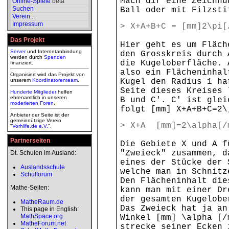
Mach dir eine Zeichnu
Online-Spiele
beta
Suchen
Ball oder mit Filzsti
Verein
...
Impressum
> X+A+B+C = [mm
Das Projekt
Hier geht es um Fläch
Server
und Internetanbindung
den Grosskreis durch 
werden durch
Spenden
die Kugeloberfläche. 
finanziert.
also ein Flächeninhal
Organisiert wird das Projekt von
unserem
Koordinatorenteam
.
Kugel den Radius 1 ha
Seite dieses Kreises 
Hunderte Mitglieder
helfen
ehrenamtlich in unseren
B und C'. C' ist glei
moderierten
Foren
.
folgt [mm] X+A+B+C=2\
Anbieter der Seite ist der
gemeinnützige Verein
> X+A [mm]=2\al
"
Vorhilfe.de e.V.
".
Partnerseiten
Die Gebiete X und A f
"Zweieck" zusammen, d
Dt. Schulen im Ausland:
eines der Stücke der 
Auslandsschule
welche man in Schnitz
Schulforum
Den Flächeninhalt die
Mathe-Seiten:
kann man mit einer Dr
der gesamten Kugelobe
MatheRaum.de
Das Zweieck hat ja an
This page in English:
MathSpace.org
Winkel [mm] \alpha [/
MatheForum.net
strecke seiner Ecken 