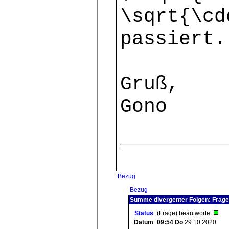
\sqrt{\cd
passiert.
Gruß,
Gono
Bezug
Bezug
Summe divergenter Folgen: Frage
Status
:
(Frage) beantwortet
Datum
:
09:54
Do
29.10.2020