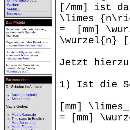
Online-Spiele
beta
[/mm] ist d
Suchen
Verein
...
Impressum
\limes_{n\ri
Das Projekt
= [mm] \wur
Server
und Internetanbindung
werden durch
Spenden
finanziert.
\wurzel{n} [
Organisiert wird das Projekt von
unserem
Koordinatorenteam
.
Hunderte Mitglieder
helfen
ehrenamtlich in unseren
moderierten
Foren
.
Jetzt hierzu
Anbieter der Seite ist der
gemeinnützige Verein
"
Vorhilfe.de e.V.
".
Partnerseiten
1) Ist die S
Dt. Schulen im Ausland:
Auslandsschule
Schulforum
[mm] \limes_
Mathe-Seiten:
= [mm] \wurz
MatheRaum.de
This page in English:
MathSpace.org
MatheForum.net