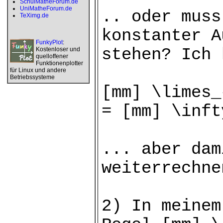
SchulMatheForum.de
UniMatheForum.de
.. oder muss
TeXimg.de
konstanter A
FunkyPlot
:
stehen? Ich 
Kostenloser und
quelloffener
Funktionenplotter
für Linux und andere
Betriebssysteme
[mm] \limes_
= [mm] \inft
... aber dam
weiterrechne
2) In meinem