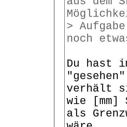
aus dem S
Möglichke
> Aufgabe
noch etwa
Du hast i
"gesehen"
verhält s
wie [mm] 
als Grenz
wäre.