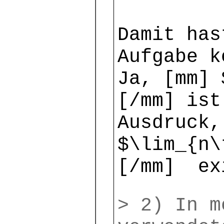
Damit has
Aufgabe k
Ja, [mm] 
[/mm] ist
Ausdruck,
$\lim_{n\
[/mm] ex
> 2) In m