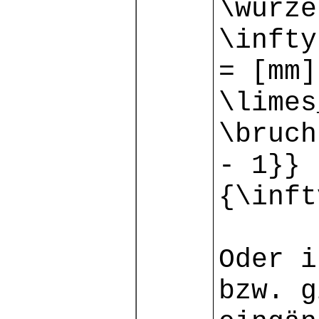
\wurze
\infty
= [mm]
\limes
\bruch
- 1}} 
{\inft
Oder i
bzw. g