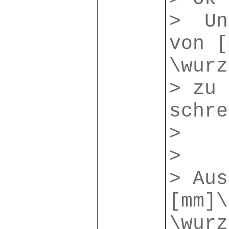
> Un
von [
\wurz
> zu 
schre
>
>
> Aus
[mm]\
\wurz