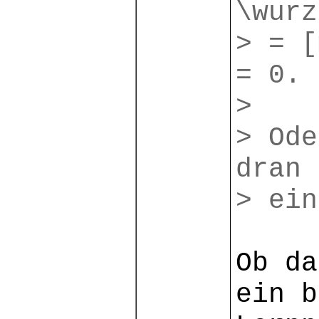
\wurz
> = [
= 0.
>
> Ode
dran 
> ein
Ob da
ein b