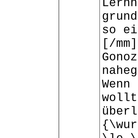
Lernn
grund
so ei
[/mm]
Gonoz
naheg
Wenn 
wollt
überl
{\wur