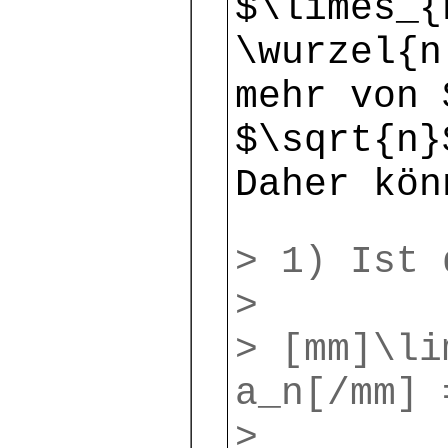
$\limes_{
\wurzel{
mehr von 
$\sqrt{n}
Daher kön
> 1) Ist 
>
> [mm]\li
a_n[/mm] 
>