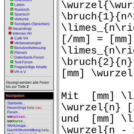
Griechisch
\wurzel{\wur
Latein
Russisch
\bruch{1}{n^
Spanisch
Vorkurse
Sonstiges (Sprachen)
\limes_{n\ri
Neuerdings
Internes VH
[/mm] = [mm]
Café VH
Verbesserungen
\limes_{n\ri
Benutzerbetreuung
Plenum
Datenbank-Forum
\bruch{2}{n}
Test-Forum
Fragwürdige Inhalte
[mm] \wurzel
VH e.V.
Gezeigt werden alle Foren
bis zur Tiefe
2
Mit [mm] \l
Navigation
Startseite
...
\wurzel{n} 
Neuerdings
beta
neu
Forum
...
und [mm] \l
vor
wissen
...
vor
kurse
...
Werkzeuge
...
\wurzel{n -
Nachhilfevermittlung
beta
...