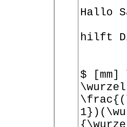
Hallo S
hilft D
$ [mm] 
\wurzel
\frac{(
1})(\wu
{\wurze