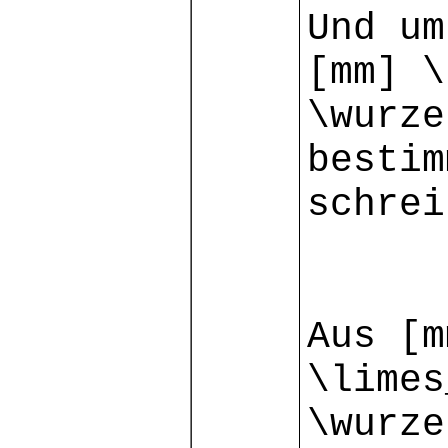
Und um
[mm] \
\wurze
bestim
schrei
Aus [m
\limes
\wurze