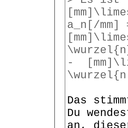
> Es ist
[mm]\lime
a_n[/mm] 
[mm]\lime
\wurzel{n
- [mm]\l
\wurzel{n
Das stimm
Du wendes
an, diese