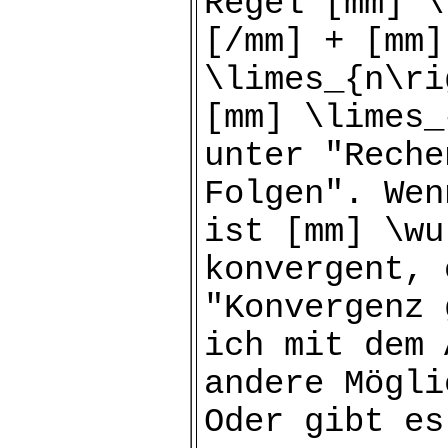
Regel [mm] \
[/mm] + [mm]
\limes_{n\ri
[mm] \limes_
unter "Rech
Folgen". Wen
ist [mm] \wu
konvergent, 
"Konvergenz 
ich mit dem 
andere Mögli
Oder gibt es