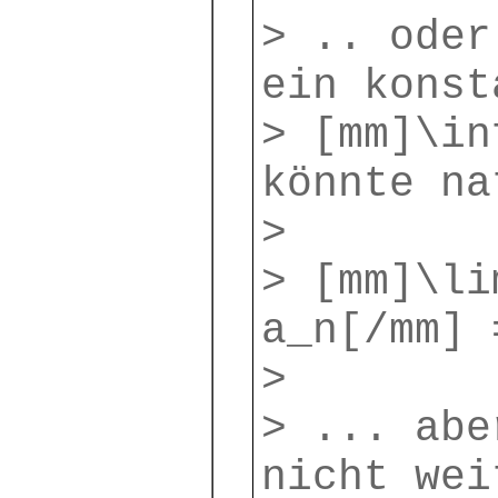
> .. oder
ein konst
> [mm]\in
könnte na
>
> [mm]\li
a_n[/mm] 
>
> ... abe
nicht wei