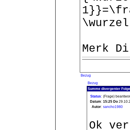
1}}=\fr
\wurzel
Merk Di
Bezug
Bezug
Summe divergenter Folgen
Status
:
(Frage) beantwor
Datum
:
15:25
Do
29.10.
Autor
:
sancho1980
Ok ver