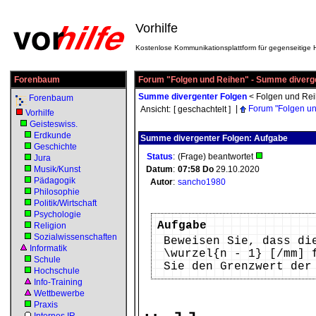
Vorhilfe
Kostenlose Kommunikationsplattform für gegenseitige H
Forenbaum
Forum "Folgen und Reihen" - Summe diverg
Summe divergenter Folgen
<
Folgen und Re
Forenbaum
|
Forum "Folgen u
Ansicht:
[ geschachtelt ]
Vorhilfe
Geisteswiss.
Erdkunde
Summe divergenter Folgen: Aufgabe
Geschichte
Status
:
(Frage) beantwortet
Jura
Musik/Kunst
Datum
:
07:58
Do
29.10.2020
Pädagogik
Autor
:
sancho1980
Philosophie
Politik/Wirtschaft
Psychologie
Aufgabe
Religion
Sozialwissenschaften
Beweisen Sie, dass di
Informatik
\wurzel{n - 1} [/mm] 
Schule
Sie den Grenzwert der
Hochschule
Info-Training
Wettbewerbe
Praxis