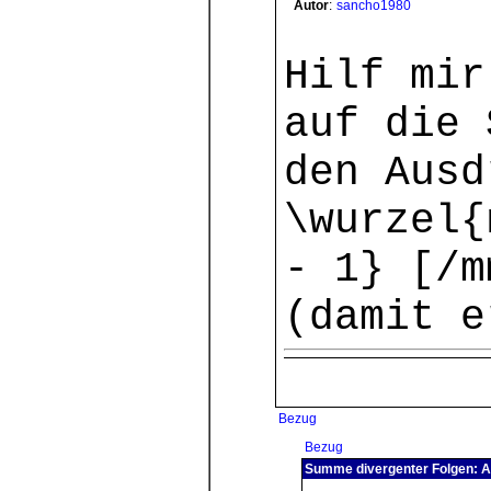
Autor
:
sancho1980
Hilf mir
auf die 
den Ausd
\wurzel{
- 1} [/m
(damit e
Bezug
Bezug
Summe divergenter Folgen: A