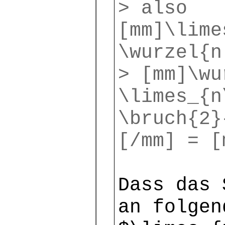
> also
[mm]\lime
\wurzel{n
> [mm]\wu
\limes_{n
\bruch{2}
[/mm] = [
Dass das 
an folge