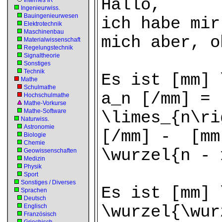
Hallo,
Internes IR
Ingenieurwiss.
Bauingenieurwesen
ich habe mir
Elektrotechnik
Maschinenbau
mich aber, o
Materialwissenschaft
Regelungstechnik
Signaltheorie
Sonstiges
Technik
Es ist [mm] 
Mathe
Schulmathe
a_n [/mm] = 
Hochschulmathe
Mathe-Vorkurse
Mathe-Software
\limes_{n\ri
Naturwiss.
Astronomie
[/mm] - [mm
Biologie
Chemie
\wurzel{n - 
Geowissenschaften
Medizin
Physik
Sport
Sonstiges / Diverses
Es ist [mm] 
Sprachen
Deutsch
Englisch
\wurzel{\wur
Französisch