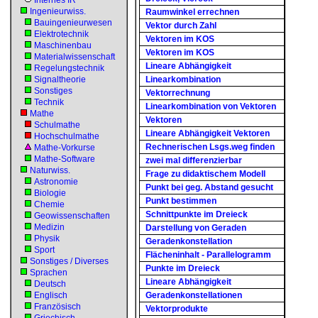
Internes IR
Ingenieurwiss.
Raumwinkel errechnen
Bauingenieurwesen
Vektor durch Zahl
Elektrotechnik
Vektoren im KOS
Maschinenbau
Vektoren im KOS
Materialwissenschaft
Lineare Abhängigkeit
Regelungstechnik
Signaltheorie
Linearkombination
Sonstiges
Vektorrechnung
Technik
Linearkombination von Vektoren
Mathe
Vektoren
Schulmathe
Lineare Abhängigkeit Vektoren
Hochschulmathe
Rechnerischen Lsgs.weg finden
Mathe-Vorkurse
Mathe-Software
zwei mal differenzierbar
Naturwiss.
Frage zu didaktischem Modell
Astronomie
Punkt bei geg. Abstand gesucht
Biologie
Punkt bestimmen
Chemie
Schnittpunkte im Dreieck
Geowissenschaften
Medizin
Darstellung von Geraden
Physik
Geradenkonstellation
Sport
Flächeninhalt - Parallelogramm
Sonstiges / Diverses
Punkte im Dreieck
Sprachen
Lineare Abhängigkeit
Deutsch
Englisch
Geradenkonstellationen
Französisch
Vektorprodukte