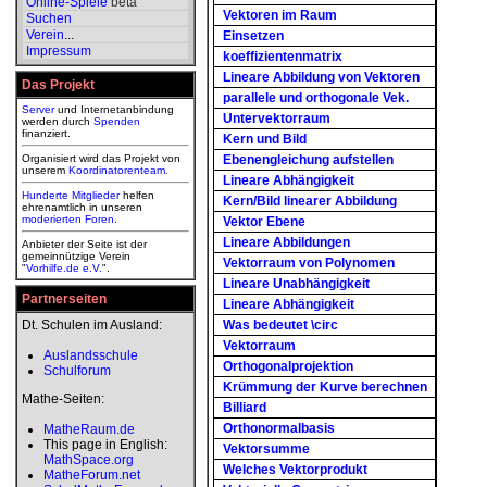
Online-Spiele
beta
Vektoren im Raum
Suchen
Verein
...
Einsetzen
Impressum
koeffizientenmatrix
Lineare Abbildung von Vektoren
Das Projekt
parallele und orthogonale Vek.
Server
und Internetanbindung
Untervektorraum
werden durch
Spenden
finanziert.
Kern und Bild
Organisiert wird das Projekt von
Ebenengleichung aufstellen
unserem
Koordinatorenteam
.
Lineare Abhängigkeit
Hunderte Mitglieder
helfen
Kern/Bild linearer Abbildung
ehrenamtlich in unseren
moderierten
Foren
.
Vektor Ebene
Lineare Abbildungen
Anbieter der Seite ist der
gemeinnützige Verein
Vektorraum von Polynomen
"
Vorhilfe.de e.V.
".
Lineare Unabhängigkeit
Partnerseiten
Lineare Abhängigkeit
Dt. Schulen im Ausland:
Was bedeutet \circ
Vektorraum
Auslandsschule
Orthogonalprojektion
Schulforum
Krümmung der Kurve berechnen
Mathe-Seiten:
Billiard
Orthonormalbasis
MatheRaum.de
This page in English:
Vektorsumme
MathSpace.org
Welches Vektorprodukt
MatheForum.net