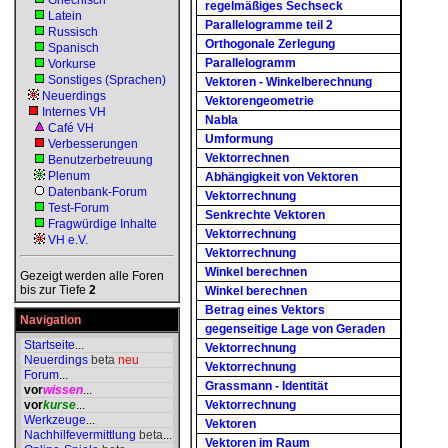
Griechisch
regelmäßiges Sechseck
Latein
Parallelogramme teil 2
Russisch
Orthogonale Zerlegung
Spanisch
Parallelogramm
Vorkurse
Sonstiges (Sprachen)
Vektoren - Winkelberechnung
Neuerdings
Vektorengeometrie
Internes VH
Nabla
Café VH
Umformung
Verbesserungen
Vektorrechnen
Benutzerbetreuung
Plenum
Abhängigkeit von Vektoren
Datenbank-Forum
Vektorrechnung
Test-Forum
Senkrechte Vektoren
Fragwürdige Inhalte
Vektorrechnung
VH e.V.
Vektorrechnung
Winkel berechnen
Gezeigt werden alle Foren
bis zur Tiefe
2
Winkel berechnen
Betrag eines Vektors
Navigation
gegenseitige Lage von Geraden
Startseite
...
Vektorrechnung
Neuerdings
beta
neu
Vektorrechnung
Forum
...
Grassmann - Identität
vor
wissen
...
vor
kurse
...
Vektorrechnung
Werkzeuge
...
Vektoren
Nachhilfevermittlung
beta
...
Vektoren im Raum