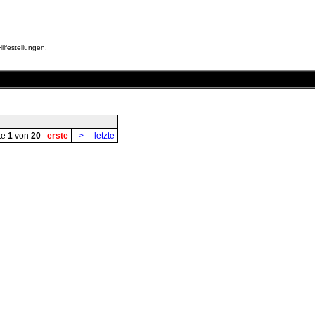
ilfestellungen.
te
1
von
20
erste
>
letzte