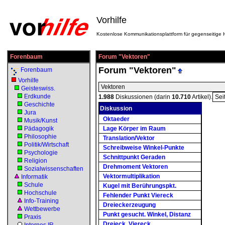
Vorhilfe
Kostenlose Kommunikationsplattform für gegenseitige H
Forenbaum
Forum "Vektoren"
Forum "Vektoren"
Forenbaum
Vorhilfe
Vektoren
Geisteswiss.
Erdkunde
1.988
Diskussionen (darin
10.710
Artikel).
Sei
Geschichte
Diskussion
Jura
Oktaeder
Musik/Kunst
Pädagogik
Lage Körper im Raum
Philosophie
Translation/Vektor
Politik/Wirtschaft
Schreibweise Winkel-Punkte
Psychologie
Schnittpunkt Geraden
Religion
Drehmoment Vektoren
Sozialwissenschaften
Vektormultiplikation
Informatik
Schule
Kugel mit Berührungspkt.
Hochschule
Fehlender Punkt Viereck
Info-Training
Dreieckerzeugung
Wettbewerbe
Punkt gesucht. Winkel, Distanz
Praxis
Dreieck, Viereck