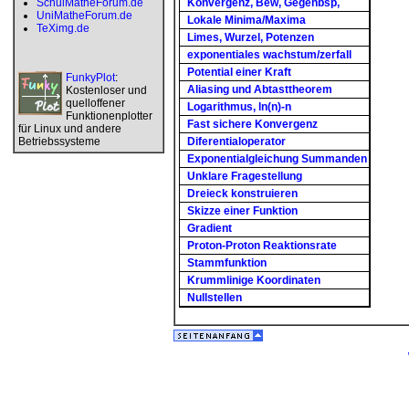
SchulMatheForum.de
Konvergenz, Bew, Gegenbsp,
UniMatheForum.de
Lokale Minima/Maxima
TeXimg.de
Limes, Wurzel, Potenzen
exponentiales wachstum/zerfall
Potential einer Kraft
FunkyPlot
:
Aliasing und Abtasttheorem
Kostenloser und
quelloffener
Logarithmus, ln(n)-n
Funktionenplotter
Fast sichere Konvergenz
für Linux und andere
Betriebssysteme
Diferentialoperator
Exponentialgleichung Summanden
Unklare Fragestellung
Dreieck konstruieren
Skizze einer Funktion
Gradient
Proton-Proton Reaktionsrate
Stammfunktion
Krummlinige Koordinaten
Nullstellen