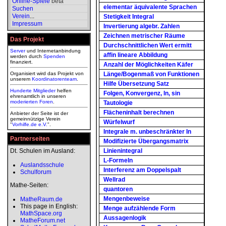
Online-Spiele
beta
elementar äquivalente Sprachen
Suchen
Verein
...
Stetigkeit Integral
Impressum
Invertierung algebr. Zahlen
Zeichnen metrischer Räume
Das Projekt
Durchschnittlichen Wert ermitt
Server
und Internetanbindung
affin lineare Abbildung
werden durch
Spenden
finanziert.
Anzahl der Möglichkeiten Käfer
Organisiert wird das Projekt von
Länge/Bogenmaß von Funktionen
unserem
Koordinatorenteam
.
Hilfe Übersetzung Satz
Hunderte Mitglieder
helfen
Folgen, Konvergenz, ln, sin
ehrenamtlich in unseren
moderierten
Foren
.
Tautologie
Flächeninhalt berechnen
Anbieter der Seite ist der
gemeinnützige Verein
Würfelwurf
"
Vorhilfe.de e.V.
".
Integrale m. unbeschränkter In
Partnerseiten
Modifizierte Übergangsmatrix
Dt. Schulen im Ausland:
Linienintegral
L-Formeln
Auslandsschule
Interferenz am Doppelspalt
Schulforum
Wellrad
Mathe-Seiten:
quantoren
Mengenbeweise
MatheRaum.de
This page in English:
Menge aufzählende Form
MathSpace.org
Aussagenlogik
MatheForum.net