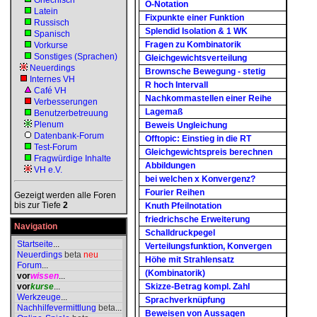
Griechisch
O-Notation
Latein
Fixpunkte einer Funktion
Russisch
Splendid Isolation & 1 WK
Spanisch
Fragen zu Kombinatorik
Vorkurse
Sonstiges (Sprachen)
Gleichgewichtsverteilung
Neuerdings
Brownsche Bewegung - stetig
Internes VH
R hoch Intervall
Café VH
Nachkommastellen einer Reihe
Verbesserungen
Lagemaß
Benutzerbetreuung
Plenum
Beweis Ungleichung
Datenbank-Forum
Offtopic: Einstieg in die RT
Test-Forum
Gleichgewichtspreis berechnen
Fragwürdige Inhalte
Abbildungen
VH e.V.
bei welchen x Konvergenz?
Fourier Reihen
Gezeigt werden alle Foren
bis zur Tiefe
2
Knuth Pfeilnotation
friedrichsche Erweiterung
Navigation
Schalldruckpegel
Startseite
...
Verteilungsfunktion, Konvergen
Neuerdings
beta
neu
Höhe mit Strahlensatz
Forum
...
(Kombinatorik)
vor
wissen
...
vor
kurse
...
Skizze-Betrag kompl. Zahl
Werkzeuge
...
Sprachverknüpfung
Nachhilfevermittlung
beta
...
Beweisen von Aussagen