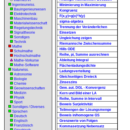
Internes IR
Ingenieurwiss.
Minimierung in Maximierung
Bauingenieurwesen
Kongruenz
Elektrotechnik
F(x,y)=g(x)*h(y)
Maschinenbau
sigma-algebra
Materialwissenschaft
Trennung der Veränderlichen
Regelungstechnik
Signaltheorie
Einsetzen
Sonstiges
Ungleichung zeigen
Technik
Riemannsche Zwischensumme
Mathe
Hills ODE
Schulmathe
Reihe, pi, Summe ausrechnen
Hochschulmathe
Ableitung Integral
Mathe-Vorkurse
Mathe-Software
Flächenladungsdichte
Naturwiss.
Ladungsverteilung
Astronomie
Gleichseitiges Dreieck
Biologie
Zinseszins
Chemie
Gew. aut. DGL - Konvergenz
Geowissenschaften
Medizin
Kern und Bild einer LA
Physik
Reihe, Summe in Intervall
Sport
Beweis Surjektivität
Sonstiges / Diverses
Teilmengen der Lösungsmenge
Sprachen
Beweis in/homogene GS
Deutsch
Englisch
Grenzwerte von Folgen
Französisch
Kommasetzung Nebensatz