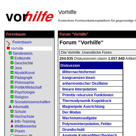
Vorhilfe
Kostenlose Kommunikationsplattform für gegenseitige H
Forenbaum
Forum "Vorhilfe"
Forum "Vorhilfe"
Forenbaum
Vorhilfe
Die Vorhilfe. Unendliche Foren.
Geisteswiss.
Erdkunde
204.935
Diskussionen (darin
1.057.940
Artikel
Geschichte
Diskussion
Jura
Mitternachtsformel
Musik/Kunst
Pädagogik
kongruenzen lösen
Philosophie
anharmonischer Oszillator
Politik/Wirtschaft
lineare Interpolation
Psychologie
Primitiv rekursive Funktionen
Religion
Thermodynamik Kugeldruck
Sozialwissenschaften
Magnetpole Ausrichtung
Informatik
Schule
Der Modus
Hochschule
Wachstumsaufgabe
Info-Training
Polynominterpolation, Fehler
Wettbewerbe
Grundschuld
Praxis
Analogie Kalmanfilter/ Beobach