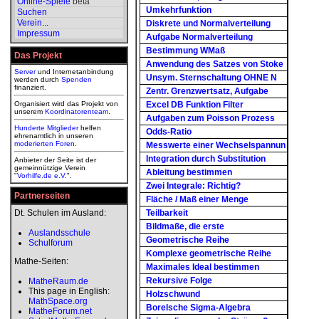
Online-Spiele
beta
Umkehrfunktion
Suchen
Verein
...
Diskrete und Normalverteilung
Impressum
Aufgabe Normalverteilung
Bestimmung WMaß
Das Projekt
Anwendung des Satzes von Stoke
Server
und Internetanbindung
Unsym. Sternschaltung OHNE N
werden durch
Spenden
finanziert.
Zentr. Grenzwertsatz, Aufgabe
Organisiert wird das Projekt von
Excel DB Funktion Filter
unserem
Koordinatorenteam
.
Aufgaben zum Poisson Prozess
Hunderte Mitglieder
helfen
Odds-Ratio
ehrenamtlich in unseren
moderierten
Foren
.
Messwerte einer Wechselspannun
Integration durch Substitution
Anbieter der Seite ist der
gemeinnützige Verein
Ableitung bestimmen
"
Vorhilfe.de e.V.
".
Zwei Integrale: Richtig?
Partnerseiten
Fläche / Maß einer Menge
Dt. Schulen im Ausland:
Teilbarkeit
Bildmaße, die erste
Auslandsschule
Geometrische Reihe
Schulforum
Komplexe geometrische Reihe
Mathe-Seiten:
Maximales Ideal bestimmen
Rekursive Folge
MatheRaum.de
This page in English:
Holzschwund
MathSpace.org
Borelsche Sigma-Algebra
MatheForum.net