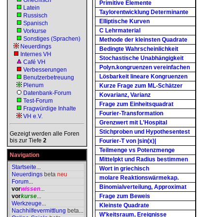
Griechisch
Primitive Elemente
Latein
Taylorentwicklung Determinante
Russisch
Elliptische Kurven
Spanisch
C Lehrmaterial
Vorkurse
Sonstiges (Sprachen)
Methode der kleinsten Quadrate
Neuerdings
Bedingte Wahrscheinlichkeit
Internes VH
Stochastische Unabhängigkeit
Café VH
Polyn.kongruenzen vereinfachen
Verbesserungen
Lösbarkeit lineare Kongruenzen
Benutzerbetreuung
Plenum
Kurze Frage zum ML-Schätzer
Datenbank-Forum
Kovarianz, Varianz
Test-Forum
Frage zum Einheitsquadrat
Fragwürdige Inhalte
Fourier-Transformation
VH e.V.
Grenzwert mit L'Hospital
Stichproben und Hypothesentest
Gezeigt werden alle Foren
bis zur Tiefe
2
Fourier-T von |sin(x)|
Teilmenge vs Potenzmenge
Navigation
Mittelpkt und Radius bestimmen
Startseite
...
Wort in griechisch
Neuerdings
beta
neu
molare Reaktionswärmekap.
Forum
...
Binomialverteilung, Approximat
vor
wissen
...
vor
kurse
...
Frage zum Beweis
Werkzeuge
...
Kleinste Quadrate
Nachhilfevermittlung
beta
...
W'keitsraum, Ereignisse