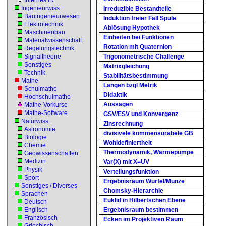
Internes IR
Ingenieurwiss.
Irreduzible Bestandteile
Bauingenieurwesen
Induktion freier Fall Spule
Elektrotechnik
Ablösung Hypothek
Maschinenbau
Einheiten bei Funktionen
Materialwissenschaft
Rotation mit Quaternion
Regelungstechnik
Signaltheorie
Trigonometrische Challenge
Sonstiges
Matrixgleichung
Technik
Stabilitätsbestimmung
Mathe
Längen bzgl Metrik
Schulmathe
Didaktik
Hochschulmathe
Aussagen
Mathe-Vorkurse
Mathe-Software
GSV/ESV und Konvergenz
Naturwiss.
Zinsrechnung
Astronomie
divisivele kommensurabele GB
Biologie
Wohldefiniertheit
Chemie
Thermodynamik, Wärmepumpe
Geowissenschaften
Medizin
Var(X) mit X=UV
Physik
Verteilungsfunktion
Sport
Ergebnisraum Würfel/Münze
Sonstiges / Diverses
Chomsky-Hierarchie
Sprachen
Euklid in Hilbertschen Ebene
Deutsch
Englisch
Ergebnisraum bestimmen
Französisch
Ecken im Projektiven Raum