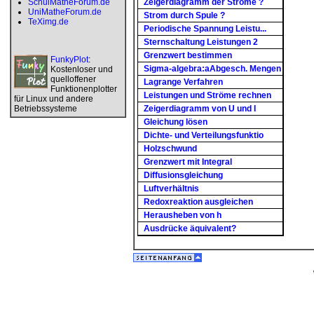
SchulMatheForum.de
Zeigerdiagramm der Ströme ?
UniMatheForum.de
Strom durch Spule ?
TeXimg.de
Periodische Spannung Leistu...
Sternschaltung Leistungen 2
Grenzwert bestimmen
FunkyPlot
:
Sigma-algebra:aAbgesch. Mengen
Kostenloser und
quelloffener
Lagrange Verfahren
Funktionenplotter
Leistungen und Ströme rechnen
für Linux und andere
Betriebssysteme
Zeigerdiagramm von U und I
Gleichung lösen
Dichte- und Verteilungsfunktio
Holzschwund
Grenzwert mit Integral
Diffusionsgleichung
Luftverhältnis
Redoxreaktion ausgleichen
Herausheben von h
Ausdrücke äquivalent?