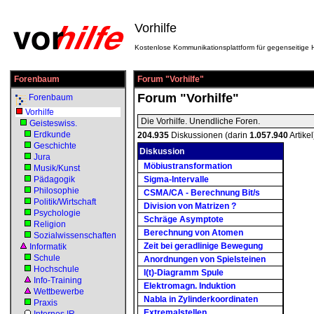
Vorhilfe
Kostenlose Kommunikationsplattform für gegenseitige H
Forenbaum
Forum "Vorhilfe"
Forum "Vorhilfe"
Forenbaum
Vorhilfe
Die Vorhilfe. Unendliche Foren.
Geisteswiss.
Erdkunde
204.935
Diskussionen (darin
1.057.940
Artikel
Geschichte
Diskussion
Jura
Möbiustransformation
Musik/Kunst
Pädagogik
Sigma-Intervalle
Philosophie
CSMA/CA - Berechnung Bit/s
Politik/Wirtschaft
Division von Matrizen ?
Psychologie
Schräge Asymptote
Religion
Berechnung von Atomen
Sozialwissenschaften
Zeit bei geradlinige Bewegung
Informatik
Schule
Anordnungen von Spielsteinen
Hochschule
I(t)-Diagramm Spule
Info-Training
Elektromagn. Induktion
Wettbewerbe
Nabla in Zylinderkoordinaten
Praxis
Extremalstellen