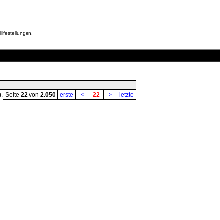
ilfestellungen.
).
Seite
22
von
2.050
erste
<
22
>
letzte