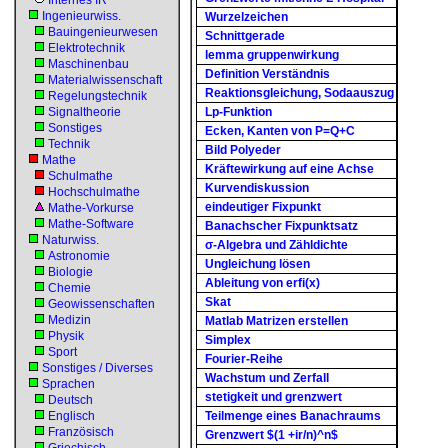
Internes IR
Ingenieurwiss.
Wurzelzeichen
Bauingenieurwesen
Schnittgerade
Elektrotechnik
lemma gruppenwirkung
Maschinenbau
Definition Verständnis
Materialwissenschaft
Reaktionsgleichung, Sodaauszug
Regelungstechnik
Signaltheorie
Lp-Funktion
Sonstiges
Ecken, Kanten von P=Q+C
Technik
Bild Polyeder
Mathe
Kräftewirkung auf eine Achse
Schulmathe
Kurvendiskussion
Hochschulmathe
eindeutiger Fixpunkt
Mathe-Vorkurse
Mathe-Software
Banachscher Fixpunktsatz
Naturwiss.
σ-Algebra und Zähldichte
Astronomie
Ungleichung lösen
Biologie
Ableitung von erfi(x)
Chemie
Skat
Geowissenschaften
Medizin
Matlab Matrizen erstellen
Physik
Simplex
Sport
Fourier-Reihe
Sonstiges / Diverses
Wachstum und Zerfall
Sprachen
stetigkeit und grenzwert
Deutsch
Englisch
Teilmenge eines Banachraums
Französisch
Grenzwert $(1 +ir/n)^n$