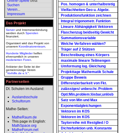
Online-Spiele
beta
Pos. homogen & unterhalbstetig
Suchen
Verein
...
Vielfachheiten Geo u. Algebr.
Impressum
Produktionsfunktion zeichnen
Integral trigonometr. Funktion
Das Projekt
Lineare Abhängigkeit Vektoren
Server
und Internetanbindung
Flaschenzug beidseitig Gewicht
werden durch
Spenden
finanziert.
Summationsvariable
Organisiert wird das Projekt von
Welche Verfahren wählen?
unserem
Koordinatorenteam
.
Träger auf 2 Stützen
Hunderte Mitglieder
helfen
Beschreibung eines Körpers
ehrenamtlich in unseren
moderierten
Foren
.
maximale lineare Teilmengen
Umformung log. Gleichung
Anbieter der Seite ist der
gemeinnützige Verein
Projekttage Mathematik Schule
"
Vorhilfe.de e.V.
".
Gruppe Beweis
Partnerseiten
Differenzierbarkeit von Fkt.
Dt. Schulen im Ausland:
zulässiges/ unbeschr. Problem
Opti:Min.problem:lösbar,unlösb
Auslandsschule
Satz von Min und Max
Schulforum
Exponentialgleichungen
Mathe-Seiten:
Vektoren im KOS
Vektoren im KOS
MatheRaum.de
This page in English:
Taylorreihe mit Restglied / O
MathSpace.org
Dichtefunktion unb. Konstante
MatheForum.net