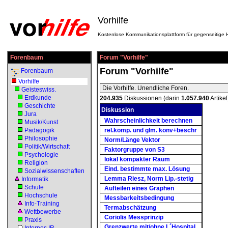
Vorhilfe
Kostenlose Kommunikationsplattform für gegenseitige H
Forenbaum
Forum "Vorhilfe"
Forum "Vorhilfe"
Forenbaum
Vorhilfe
Die Vorhilfe. Unendliche Foren.
Geisteswiss.
Erdkunde
204.935
Diskussionen (darin
1.057.940
Artikel
Geschichte
Diskussion
Jura
Wahrscheinlichkeit berechnen
Musik/Kunst
Pädagogik
rel.komp. und glm. konv+beschr
Philosophie
Norm/Länge Vektor
Politik/Wirtschaft
Faktorgruppe von S3
Psychologie
lokal kompakter Raum
Religion
Eind. bestimmte max. Lösung
Sozialwissenschaften
Lemma Riesz, Norm Lip.-stetig
Informatik
Schule
Aufteilen eines Graphen
Hochschule
Messbarkeitsbedingung
Info-Training
Termabschätzung
Wettbewerbe
Coriolis Messprinzip
Praxis
Grenzwerte mit/ohne L´Hospital