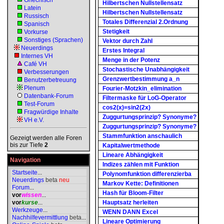
Griechisch
Hilbertschen Nullstellensatz
Latein
Hilbertschen Nullstellensatz
Russisch
Totales Differenzial 2.Ordnung
Spanisch
Stetigkeit
Vorkurse
Sonstiges (Sprachen)
Vektor durch Zahl
Neuerdings
Erstes Integral
Internes VH
Menge in der Potenz
Café VH
Stochastische Unabhängigkeit
Verbesserungen
Grenzwertbestimmung a_n
Benutzerbetreuung
Plenum
Fourier-Motzkin_elimination
Datenbank-Forum
Filtermaske für LoG-Operator
Test-Forum
cos2(x)=sin2(2x)
Fragwürdige Inhalte
Zuggurtungsprinzip? Synonyme?
VH e.V.
Zuggurtungsprinzip? Synonyme?
Stammfunktion anschaulich
Gezeigt werden alle Foren
bis zur Tiefe
2
Kapitalwertmethode
Lineare Abhängigkeit
Navigation
Indizes zählen mit Funktion
Startseite
...
Polynomfunktion differenzierba
Neuerdings
beta
neu
Markov Kette: Definitionen
Forum
...
Hash für Bloom-Filter
vor
wissen
...
vor
kurse
...
Hauptsatz herleiten
Werkzeuge
...
WENN DANN Excel
Nachhilfevermittlung
beta
...
Lineare Optimierung