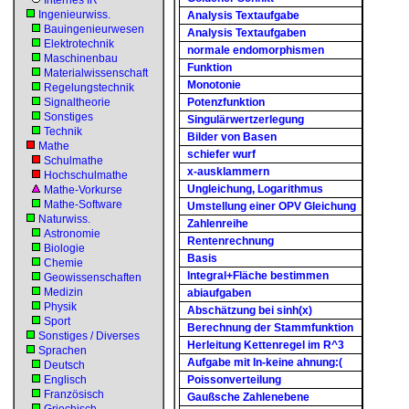
Internes IR
Ingenieurwiss.
Analysis Textaufgabe
Bauingenieurwesen
Analysis Textaufgaben
Elektrotechnik
normale endomorphismen
Maschinenbau
Funktion
Materialwissenschaft
Monotonie
Regelungstechnik
Signaltheorie
Potenzfunktion
Sonstiges
Singulärwertzerlegung
Technik
Bilder von Basen
Mathe
schiefer wurf
Schulmathe
x-ausklammern
Hochschulmathe
Ungleichung, Logarithmus
Mathe-Vorkurse
Mathe-Software
Umstellung einer OPV Gleichung
Naturwiss.
Zahlenreihe
Astronomie
Rentenrechnung
Biologie
Basis
Chemie
Integral+Fläche bestimmen
Geowissenschaften
Medizin
abiaufgaben
Physik
Abschätzung bei sinh(x)
Sport
Berechnung der Stammfunktion
Sonstiges / Diverses
Herleitung Kettenregel im R^3
Sprachen
Aufgabe mit ln-keine ahnung:(
Deutsch
Englisch
Poissonverteilung
Französisch
Gaußsche Zahlenebene