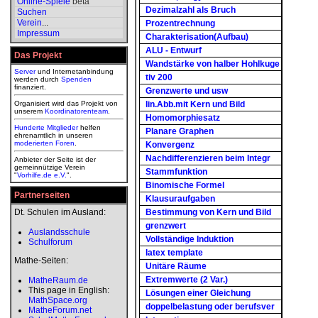
Online-Spiele
beta
Dezimalzahl als Bruch
Suchen
Verein
...
Prozentrechnung
Impressum
Charakterisation(Aufbau)
ALU - Entwurf
Das Projekt
Wandstärke von halber Hohlkuge
Server
und Internetanbindung
tiv 200
werden durch
Spenden
finanziert.
Grenzwerte und usw
Organisiert wird das Projekt von
lin.Abb.mit Kern und Bild
unserem
Koordinatorenteam
.
Homomorphiesatz
Hunderte Mitglieder
helfen
Planare Graphen
ehrenamtlich in unseren
moderierten
Foren
.
Konvergenz
Nachdifferenzieren beim Integr
Anbieter der Seite ist der
gemeinnützige Verein
Stammfunktion
"
Vorhilfe.de e.V.
".
Binomische Formel
Partnerseiten
Klausuraufgaben
Dt. Schulen im Ausland:
Bestimmung von Kern und Bild
grenzwert
Auslandsschule
Vollständige Induktion
Schulforum
latex template
Mathe-Seiten:
Unitäre Räume
Extremwerte (2 Var.)
MatheRaum.de
This page in English:
Lösungen einer Gleichung
MathSpace.org
doppelbelastung oder berufsver
MatheForum.net