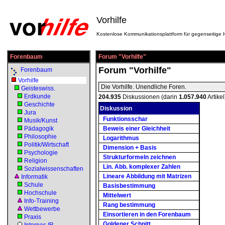
Vorhilfe
Kostenlose Kommunikationsplattform für gegenseitige H
Forenbaum
Forum "Vorhilfe"
Forum "Vorhilfe"
Forenbaum
Vorhilfe
Die Vorhilfe. Unendliche Foren.
Geisteswiss.
Erdkunde
204.935
Diskussionen (darin
1.057.940
Artikel
Geschichte
Diskussion
Jura
Funktionsschar
Musik/Kunst
Pädagogik
Beweis einer Gleichheit
Philosophie
Logarithmus
Politik/Wirtschaft
Dimension + Basis
Psychologie
Strukturformeln zeichnen
Religion
Lin. Abb. komplexer Zahlen
Sozialwissenschaften
Lineare Abbildung mit Matrizen
Informatik
Schule
Basisbestimmung
Hochschule
Mittelwert
Info-Training
Rang bestimmung
Wettbewerbe
Einsortieren in den Forenbaum
Praxis
Goldener Schnitt