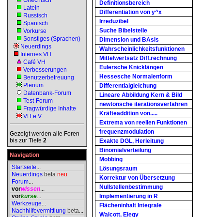
Griechisch
Definitionsbereich
Latein
Differentiation von y^x
Russisch
Irreduzibel
Spanisch
Suche Bibelstelle
Vorkurse
Sonstiges (Sprachen)
Dimension und BAsis
Neuerdings
Wahrscheinlichkeitsfunktionen
Internes VH
Mittelwertsatz Diff.rechnung
Café VH
Eulersche Knicklängen
Verbesserungen
Hessesche Normalenform
Benutzerbetreuung
Plenum
Differentialgleichung
Datenbank-Forum
Lineare Abbildung Kern & Bild
Test-Forum
newtonsche iterationsverfahren
Fragwürdige Inhalte
Kräfteaddition von.....
VH e.V.
Extrema von reellen Funktionen
frequenzmodulation
Gezeigt werden alle Foren
bis zur Tiefe
2
Exakte DGL, Herleitung
Binomialverteilung
Navigation
Mobbing
Startseite
...
Lösungsraum
Neuerdings
beta
neu
Korrektur von Übersetzung
Forum
...
Nullstellenbestimmung
vor
wissen
...
vor
kurse
...
Implementierung in R
Werkzeuge
...
Flächeninhalt Integrale
Nachhilfevermittlung
beta
...
Walcott, Elegy