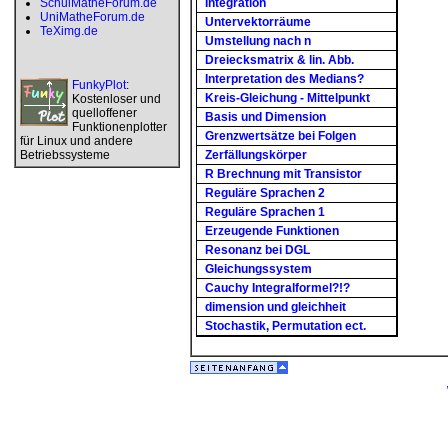
SchulMatheForum.de
Integration
UniMatheForum.de
Untervektorräume
TeXimg.de
Umstellung nach n
Dreiecksmatrix & lin. Abb.
Interpretation des Medians?
FunkyPlot
:
Kreis-Gleichung - Mittelpunkt
Kostenloser und
quelloffener
Basis und Dimension
Funktionenplotter
Grenzwertsätze bei Folgen
für Linux und andere
Betriebssysteme
Zerfällungskörper
R Brechnung mit Transistor
Reguläre Sprachen 2
Reguläre Sprachen 1
Erzeugende Funktionen
Resonanz bei DGL
Gleichungssystem
Cauchy Integralformel?!?
dimension und gleichheit
Stochastik, Permutation ect.