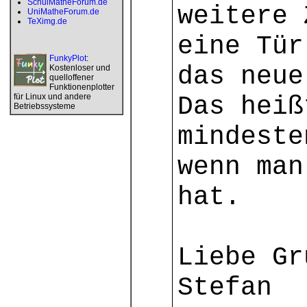
SchulMatheForum.de
weitere 
UniMatheForum.de
TeXimg.de
eine Tür
FunkyPlot
:
das neue
Kostenloser und
quelloffener
Funktionenplotter
für Linux und andere
Das heiß
Betriebssysteme
mindeste
wenn man
hat.
Liebe Gr
Stefan