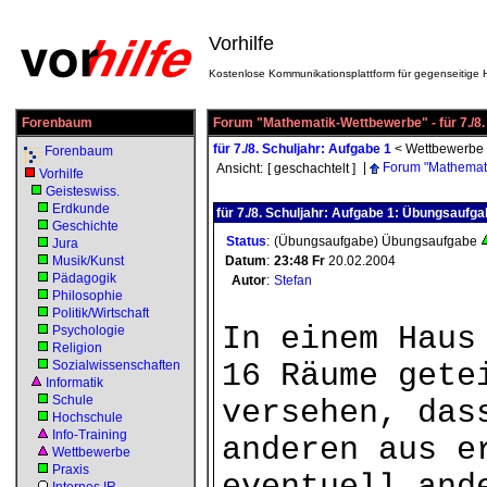
Vorhilfe
Kostenlose Kommunikationsplattform für gegenseitige H
Forenbaum
Forum "Mathematik-Wettbewerbe" - für 7./8.
für 7./8. Schuljahr: Aufgabe 1
<
Wettbewerbe
Forenbaum
|
Forum "Mathemat
Ansicht:
[ geschachtelt ]
Vorhilfe
Geisteswiss.
Erdkunde
für 7./8. Schuljahr: Aufgabe 1: Übungsaufg
Geschichte
Status
:
(Übungsaufgabe) Übungsaufgabe
Jura
Musik/Kunst
Datum
:
23:48
Fr
20.02.2004
Pädagogik
Autor
:
Stefan
Philosophie
Politik/Wirtschaft
In einem Haus
Psychologie
Religion
Sozialwissenschaften
16 Räume gete
Informatik
Schule
versehen, das
Hochschule
Info-Training
anderen aus e
Wettbewerbe
Praxis