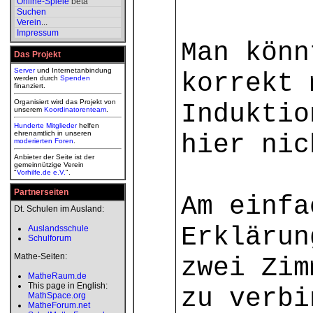
Online-Spiele
beta
Suchen
Verein
...
Impressum
Man könn
Das Projekt
Server
und Internetanbindung
korrekt 
werden durch
Spenden
finanziert.
Organisiert wird das Projekt von
Induktio
unserem
Koordinatorenteam
.
Hunderte Mitglieder
helfen
ehrenamtlich in unseren
hier nic
moderierten
Foren
.
Anbieter der Seite ist der
gemeinnützige Verein
"
Vorhilfe.de e.V.
".
Partnerseiten
Am einfa
Dt. Schulen im Ausland:
Erklärun
Auslandsschule
Schulforum
Mathe-Seiten:
zwei Zim
MatheRaum.de
This page in English:
zu verbi
MathSpace.org
MatheForum.net