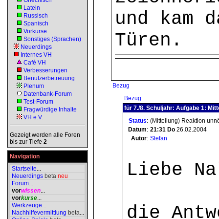
Griechisch
Latein
und kam d
Russisch
Spanisch
Vorkurse
Türen.
Sonstiges (Sprachen)
Neuerdings
Internes VH
Café VH
Verbesserungen
Benutzerbetreuung
Bezug
Plenum
Datenbank-Forum
Bezug
Test-Forum
für 7./8. Schuljahr: Aufgabe 1: Mitt
Fragwürdige Inhalte
VH e.V.
Status
:
(Mitteilung) Reaktion unn
Datum
:
21:31
Do
26.02.2004
Gezeigt werden alle Foren
Autor
:
Stefan
bis zur Tiefe
2
Navigation
Liebe Na
Startseite
...
Neuerdings
beta
neu
Forum
...
vor
wissen
...
vor
kurse
...
Werkzeuge
...
die Ant
Nachhilfevermittlung
beta
...