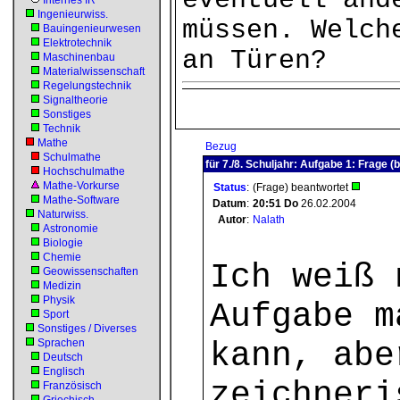
eventuell and
Internes IR
Ingenieurwiss.
müssen. Welch
Bauingenieurwesen
Elektrotechnik
an Türen?
Maschinenbau
Materialwissenschaft
Regelungstechnik
Signaltheorie
Sonstiges
Technik
Mathe
Bezug
Schulmathe
für 7./8. Schuljahr: Aufgabe 1: Frage (
Hochschulmathe
Mathe-Vorkurse
Status
:
(Frage) beantwortet
Mathe-Software
Datum
:
20:51
Do
26.02.2004
Naturwiss.
Autor
:
Nalath
Astronomie
Biologie
Chemie
Ich weiß 
Geowissenschaften
Medizin
Physik
Aufgabe m
Sport
Sonstiges / Diverses
Sprachen
kann, abe
Deutsch
Englisch
zeichneri
Französisch