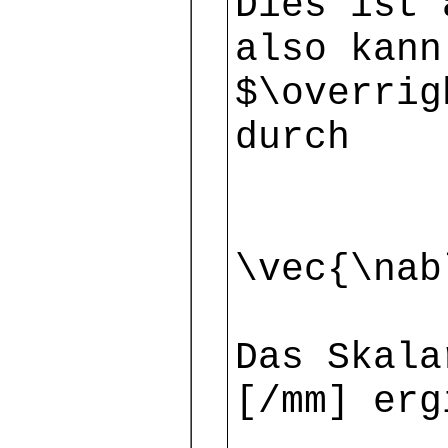
Dies ist 
also kann
$\overrig
durch [m
[mm] $\
\vec{\nab
Das Skala
[/mm] erg