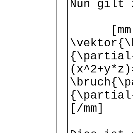
Nun gilt 
[mm] $\
\vektor{\
{\partial
(x^2+y*z)
\bruch{\p
{\partial
[/mm]