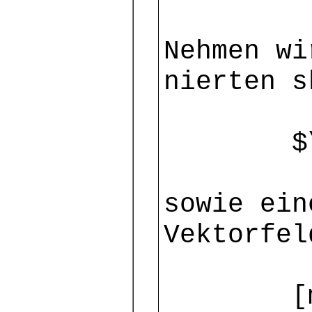
Nehmen wi
nierten 
$\ [mm]
sowie ein
Vektorfel
[mm] $\