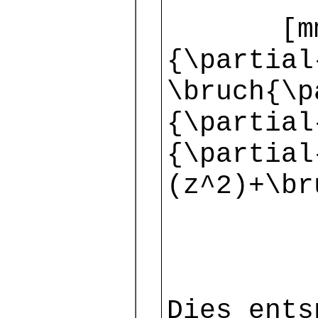
[mm] $\v
{\partial
\bruch{\p
{\partial
{\partial
(z^2)+\br
$\ =\
Dies ents