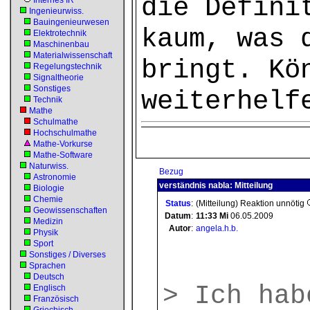
die Defini
Internes IR
Ingenieurwiss.
Bauingenieurwesen
kaum, was 
Elektrotechnik
Maschinenbau
Materialwissenschaft
bringt. Kö
Regelungstechnik
Signaltheorie
Sonstiges
weiterhelf
Technik
Mathe
Schulmathe
Hochschulmathe
Mathe-Vorkurse
Mathe-Software
Naturwiss.
Bezug
Astronomie
verständnis nabla: Mitteilung
Biologie
Chemie
Status
:
(Mitteilung) Reaktion unnötig
Geowissenschaften
Datum
:
11:33
Mi
06.05.2009
Medizin
Autor
:
angela.h.b.
Physik
Sport
Sonstiges / Diverses
Sprachen
Deutsch
> Ich hab
Englisch
Französisch