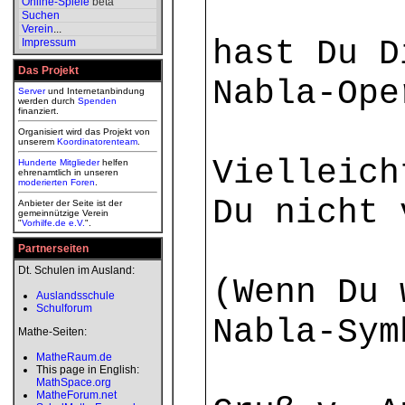
Online-Spiele
beta
Suchen
Verein
...
hast Du D
Impressum
Das Projekt
Nabla-Ope
Server
und Internetanbindung
werden durch
Spenden
finanziert.
Organisiert wird das Projekt von
unserem
Koordinatorenteam
.
Vielleich
Hunderte Mitglieder
helfen
ehrenamtlich in unseren
moderierten
Foren
.
Du nicht 
Anbieter der Seite ist der
gemeinnützige Verein
"
Vorhilfe.de e.V.
".
Partnerseiten
Dt. Schulen im Ausland:
(Wenn Du 
Auslandsschule
Schulforum
Nabla-Sym
Mathe-Seiten:
MatheRaum.de
This page in English:
MathSpace.org
MatheForum.net