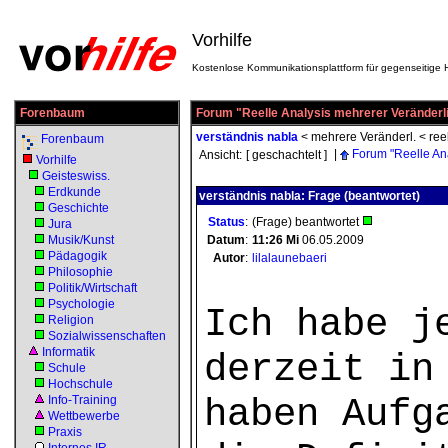
Vorhilfe
Kostenlose Kommunikationsplattform für gegenseitige H
Forenbaum
Forum "Reelle Analysis mehrerer Veränderli
verständnis nabla
<
mehrere Veränderl.
<
ree
Forenbaum
|
Forum "Reelle An
Ansicht:
[ geschachtelt ]
Vorhilfe
Geisteswiss.
Erdkunde
verständnis nabla: Frage (beantwortet)
Geschichte
Status
:
(Frage) beantwortet
Jura
Musik/Kunst
Datum
:
11:26
Mi
06.05.2009
Pädagogik
Autor
:
lilalaunebaeri
Philosophie
Politik/Wirtschaft
Psychologie
Ich habe j
Religion
Sozialwissenschaften
Informatik
derzeit in
Schule
Hochschule
haben Aufg
Info-Training
Wettbewerbe
Praxis