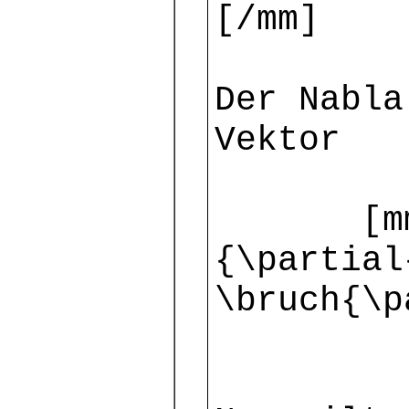
[/mm]
Der Nabla
Vektor
[mm] $\
{\partial
\bruch{\p