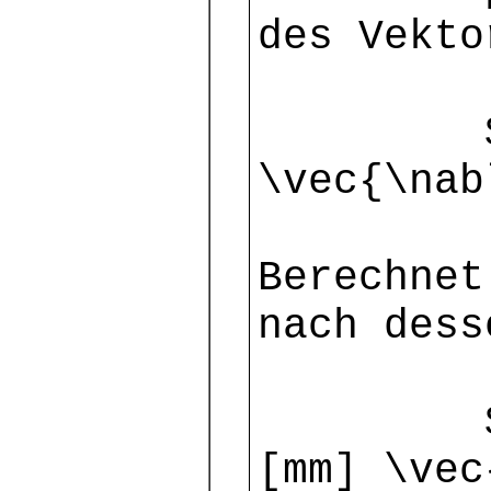
des Vekto
$\ div\
\vec{\nab
Berechnet
nach dess
$\ [mm]
[mm] \vec