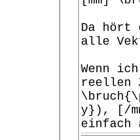
[mm] \br
Da hört 
alle Vek
Wenn ich
reellen 
\bruch{\
y}), [/m
einfach 