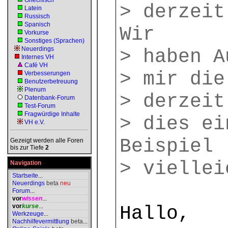
Griechisch
> derzeit
Latein
Russisch
Spanisch
Wir
Vorkurse
Sonstiges (Sprachen)
Neuerdings
> haben A
Internes VH
Café VH
> mir die
Verbesserungen
Benutzerbetreuung
Plenum
> derzeit
Datenbank-Forum
Test-Forum
Fragwürdige Inhalte
> dies ei
VH e.V.
Beispiel
Gezeigt werden alle Foren
bis zur Tiefe
2
> viellei
Navigation
Startseite
...
Neuerdings
beta
neu
Forum
...
vor
wissen
...
vor
kurse
...
Hallo,
Werkzeuge
...
Nachhilfevermittlung
beta
...