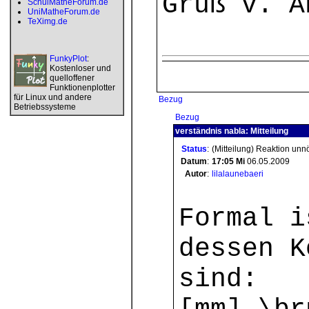
Gruß v. A
SchulMatheForum.de
UniMatheForum.de
TeXimg.de
FunkyPlot
:
Kostenloser und
quelloffener
Funktionenplotter
für Linux und andere
Bezug
Betriebssysteme
Bezug
verständnis nabla: Mitteilung
Status
:
(Mitteilung) Reaktion unn
Datum
:
17:05
Mi
06.05.2009
Autor
:
lilalaunebaeri
Formal i
dessen K
sind: