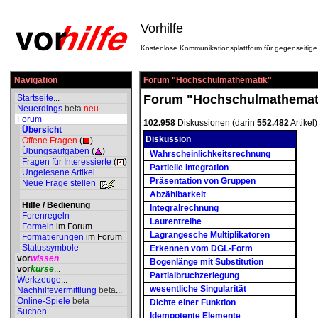
Vorhilfe
Kostenlose Kommunikationsplattform für gegenseitige 
Navigation
Forum "Hochschulmathematik"
Forum "Hochschulmathemat
Startseite
...
Neuerdings
beta
neu
Forum
102.958
Diskussionen (darin
552.482
Artikel)
Übersicht
Diskussion
Offene Fragen
(
)
Übungsaufgaben
(
)
Wahrscheinlichkeitsrechnung
Fragen für Interessierte
(
)
Partielle Integration
Ungelesene Artikel
Präsentation von Gruppen
Neue Frage stellen
Abzählbarkeit
Hilfe / Bedienung
Integralrechnung
Forenregeln
Laurentreihe
Formeln
im Forum
Lagrangesche Multiplikatoren
Formatierungen
im Forum
Statussymbole
Erkennen vom DGL-Form
vor
wissen
...
Bogenlänge mit Substitution
vor
kurse
...
Partialbruchzerlegung
Werkzeuge
...
wesentliche Singularität
Nachhilfevermittlung
beta
...
Online-Spiele
beta
Dichte einer Funktion
Suchen
Idempotente Elemente