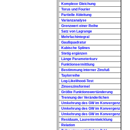
Komplexe Gleichung
Torus und Fourier
Partielle Ableitung
Varianzanalyse
Grenzwert einer Reihe
Satz von Lagrange
Mehrfachintegral
Gaußquadratur
Kubische Splines
Stetig ergänzen
Länge Parameterkurv
Funktionsermittlung
Bestimmung interner Zinsfuß
Taylorreihe
Log-Likelihood-Test
Zinseszinsformel
Größte Funktionswertänderung
Trennung der Veränderlichen
Umkehrung des GW im Konvergenz
Umkehrung des GW im Konvergenz
Umkehrung des GW im Konvergenz
Residuum, Laurententwicklung
Relation