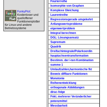
Fourierreihe
Isomorphie von Graphen
Komplexe Gleichung
FunkyPlot
:
Kostenloser und
Laurentreihe
quelloffener
Regressionsgerade umgekehrt
Funktionenplotter
Anfangswertsprobleme
für Linux und andere
Betriebssysteme
eigenwertproblem
Integral berechnen
DGL: Lösungsansatz
Supremum
Quadrik
Dreifachintegrale/Polarkoordin
hauptachsentransformation
Bestimm. der i-ten Kombination
summe 1
Umlaufzahlen,harmonische fkt
Beweis diffbare Funktionen
Monotonie
Reihenentwicklung
orthogonale Abbildungen
dirac-folge
Fnkt. mehrerer Veränderlicher
potenzmittel
Messbarkeit