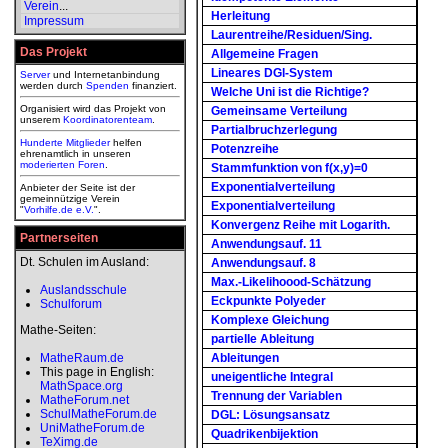
Verein
...
Herleitung
Impressum
Laurentreihe/Residuen/Sing.
Das Projekt
Allgemeine Fragen
Lineares DGl-System
Server
und Internetanbindung
werden durch
Spenden
finanziert.
Welche Uni ist die Richtige?
Organisiert wird das Projekt von
Gemeinsame Verteilung
unserem
Koordinatorenteam
.
Partialbruchzerlegung
Hunderte Mitglieder
helfen
Potenzreihe
ehrenamtlich in unseren
moderierten
Foren
.
Stammfunktion von f(x,y)=0
Exponentialverteilung
Anbieter der Seite ist der
gemeinnützige Verein
Exponentialverteilung
"
Vorhilfe.de e.V.
".
Konvergenz Reihe mit Logarith.
Partnerseiten
Anwendungsauf. 11
Dt. Schulen im Ausland:
Anwendungsauf. 8
Max.-Likelihoood-Schätzung
Auslandsschule
Eckpunkte Polyeder
Schulforum
Komplexe Gleichung
Mathe-Seiten:
partielle Ableitung
MatheRaum.de
Ableitungen
This page in English:
uneigentliche Integral
MathSpace.org
Trennung der Variablen
MatheForum.net
SchulMatheForum.de
DGL: Lösungsansatz
UniMatheForum.de
Quadrikenbijektion
TeXimg.de