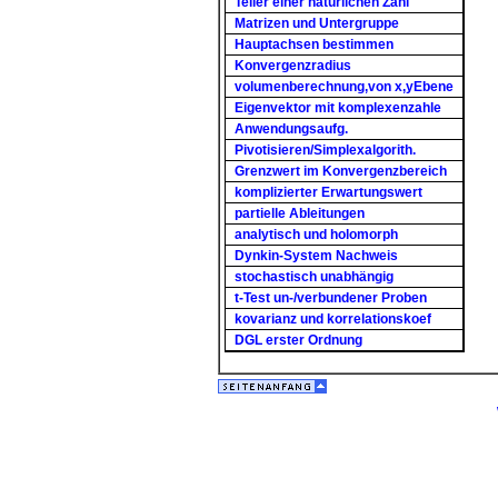
Teiler einer natürlichen Zahl
Matrizen und Untergruppe
Hauptachsen bestimmen
Konvergenzradius
volumenberechnung,von x,yEbene
Eigenvektor mit komplexenzahle
Anwendungsaufg.
Pivotisieren/Simplexalgorith.
Grenzwert im Konvergenzbereich
komplizierter Erwartungswert
partielle Ableitungen
analytisch und holomorph
Dynkin-System Nachweis
stochastisch unabhängig
t-Test un-/verbundener Proben
kovarianz und korrelationskoef
DGL erster Ordnung