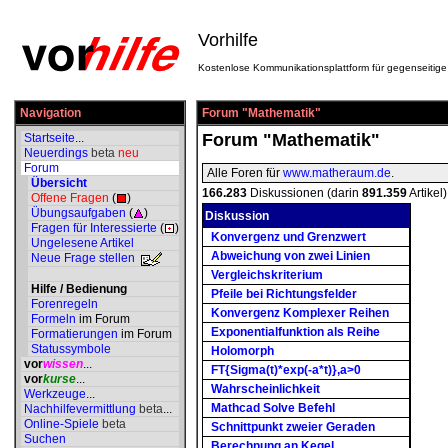
Vorhilfe
Kostenlose Kommunikationsplattform für gegenseitige 
Navigation
Forum "Mathematik"
Forum "Mathematik"
Startseite
...
Neuerdings
beta
neu
Forum
Alle Foren für
www.matheraum.de
.
Übersicht
166.283
Diskussionen (darin
891.359
Artikel)
Offene Fragen
(
)
Übungsaufgaben
(
)
Diskussion
Fragen für Interessierte
(
)
Konvergenz und Grenzwert
Ungelesene Artikel
Abweichung von zwei Linien
Neue Frage stellen
Vergleichskriterium
Hilfe / Bedienung
Pfeile bei Richtungsfelder
Forenregeln
Konvergenz Komplexer Reihen
Formeln
im Forum
Exponentialfunktion als Reihe
Formatierungen
im Forum
Statussymbole
Holomorph
vor
wissen
...
FT{Sigma(t)*exp(-a*t)},a>0
vor
kurse
...
Wahrscheinlichkeit
Werkzeuge
...
Mathcad Solve Befehl
Nachhilfevermittlung
beta
...
Online-Spiele
beta
Schnittpunkt zweier Geraden
Suchen
Berechnung an Kegel