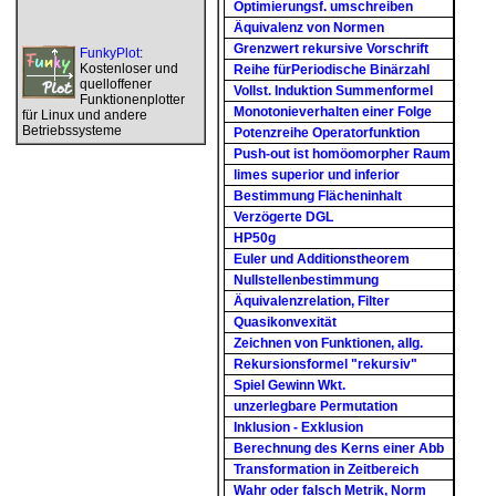
Optimierungsf. umschreiben
Äquivalenz von Normen
Grenzwert rekursive Vorschrift
FunkyPlot
:
Kostenloser und
Reihe fürPeriodische Binärzahl
quelloffener
Vollst. Induktion Summenformel
Funktionenplotter
Monotonieverhalten einer Folge
für Linux und andere
Betriebssysteme
Potenzreihe Operatorfunktion
Push-out ist homöomorpher Raum
limes superior und inferior
Bestimmung Flächeninhalt
Verzögerte DGL
HP50g
Euler und Additionstheorem
Nullstellenbestimmung
Äquivalenzrelation, Filter
Quasikonvexität
Zeichnen von Funktionen, allg.
Rekursionsformel "rekursiv"
Spiel Gewinn Wkt.
unzerlegbare Permutation
Inklusion - Exklusion
Berechnung des Kerns einer Abb
Transformation in Zeitbereich
Wahr oder falsch Metrik, Norm