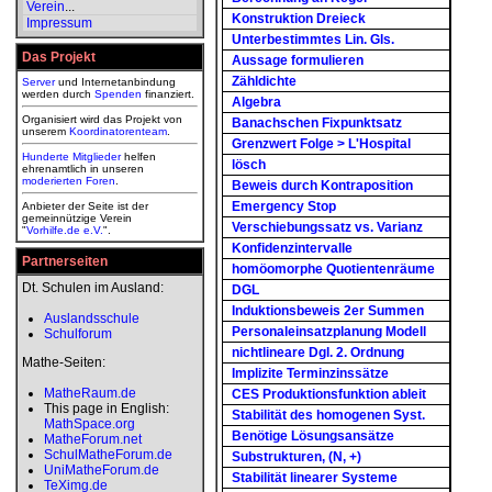
Verein
...
Konstruktion Dreieck
Impressum
Unterbestimmtes Lin. Gls.
Das Projekt
Aussage formulieren
Zähldichte
Server
und Internetanbindung
werden durch
Spenden
finanziert.
Algebra
Organisiert wird das Projekt von
Banachschen Fixpunktsatz
unserem
Koordinatorenteam
.
Grenzwert Folge > L'Hospital
Hunderte Mitglieder
helfen
lösch
ehrenamtlich in unseren
moderierten
Foren
.
Beweis durch Kontraposition
Emergency Stop
Anbieter der Seite ist der
gemeinnützige Verein
Verschiebungssatz vs. Varianz
"
Vorhilfe.de e.V.
".
Konfidenzintervalle
Partnerseiten
homöomorphe Quotientenräume
Dt. Schulen im Ausland:
DGL
Induktionsbeweis 2er Summen
Auslandsschule
Personaleinsatzplanung Modell
Schulforum
nichtlineare Dgl. 2. Ordnung
Mathe-Seiten:
Implizite Terminzinssätze
MatheRaum.de
CES Produktionsfunktion ableit
This page in English:
Stabilität des homogenen Syst.
MathSpace.org
Benötige Lösungsansätze
MatheForum.net
SchulMatheForum.de
Substrukturen, (N, +)
UniMatheForum.de
Stabilität linearer Systeme
TeXimg.de