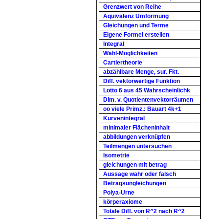
Grenzwert von Reihe
Äquivalenz Umformung
Gleichungen und Terme
Eigene Formel erstellen
Integral
Wahl-Möglichkeiten
Cartiertheorie
abzählbare Menge, sur. Fkt.
Diff. vektorwertige Funktion
Lotto 6 aus 45 Wahrscheinlichk
Dim. v. Quotientenvektorräumen
oo viele Primz.: Bauart 4k+1
Kurvenintegral
minimaler Flächeninhalt
abbildungen verknüpfen
Teilmengen untersuchen
Isometrie
gleichungen mit betrag
Aussage wahr oder falsch
Betragsungleichungen
Polya-Urne
körperaxiome
Totale Diff. von R^2 nach R^2