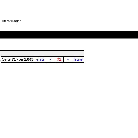
Hilfestellungen.
.
Seite
71
von
1.663
erste
<
71
>
letzte