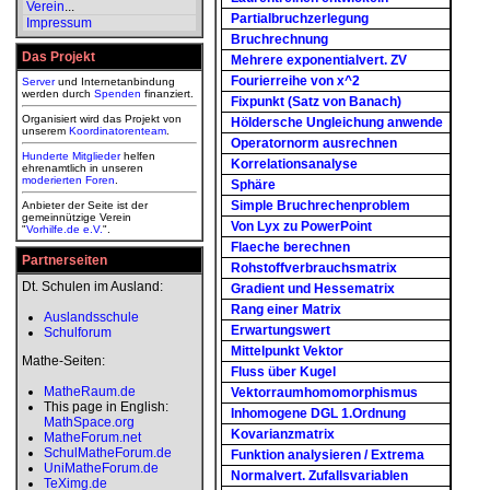
Verein
...
Partialbruchzerlegung
Impressum
Bruchrechnung
Das Projekt
Mehrere exponentialvert. ZV
Fourierreihe von x^2
Server
und Internetanbindung
werden durch
Spenden
finanziert.
Fixpunkt (Satz von Banach)
Organisiert wird das Projekt von
Höldersche Ungleichung anwende
unserem
Koordinatorenteam
.
Operatornorm ausrechnen
Hunderte Mitglieder
helfen
Korrelationsanalyse
ehrenamtlich in unseren
moderierten
Foren
.
Sphäre
Simple Bruchrechenproblem
Anbieter der Seite ist der
gemeinnützige Verein
Von Lyx zu PowerPoint
"
Vorhilfe.de e.V.
".
Flaeche berechnen
Partnerseiten
Rohstoffverbrauchsmatrix
Dt. Schulen im Ausland:
Gradient und Hessematrix
Rang einer Matrix
Auslandsschule
Erwartungswert
Schulforum
Mittelpunkt Vektor
Mathe-Seiten:
Fluss über Kugel
MatheRaum.de
Vektorraumhomomorphismus
This page in English:
Inhomogene DGL 1.Ordnung
MathSpace.org
Kovarianzmatrix
MatheForum.net
SchulMatheForum.de
Funktion analysieren / Extrema
UniMatheForum.de
Normalvert. Zufallsvariablen
TeXimg.de