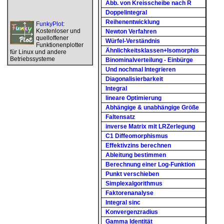
Abb. von Kreisscheibe nach R
Doppelintegral
Reihenentwicklung
FunkyPlot
:
Kostenloser und
Newton Verfahren
quelloffener
Würfel-Verständnis
Funktionenplotter
Ähnlichkeitsklassen+Isomorphis
für Linux und andere
Betriebssysteme
Binominalverteilung - Einbürge
Und nochmal Integrieren
Diagonalisierbarkeit
Integral
lineare Optimierung
Abhängige & unabhängige Größe
Faltensatz
inverse Matrix mit LRZerlegung
C1 Diffeomorphismus
Effektivzins berechnen
Ableitung bestimmen
Berechnung einer Log-Funktion
Punkt verschieben
Simplexalgorithmus
Faktorenanalyse
Integral sinc
Konvergenzradius
Gamma Identität