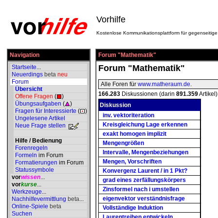
Vorhilfe
Kostenlose Kommunikationsplattform für gegenseitige 
Navigation
Forum "Mathematik"
Forum "Mathematik"
Startseite
...
Neuerdings
beta
neu
Forum
Alle Foren für
www.matheraum.de
.
Übersicht
166.283
Diskussionen (darin
891.359
Artikel)
Offene Fragen
(
)
Übungsaufgaben
(
)
Diskussion
Fragen für Interessierte
(
)
inv. vektoriteration
Ungelesene Artikel
Kreisgleichung Lage erkennen
Neue Frage stellen
exakt homogen implizit
Hilfe / Bedienung
Mengengrößen
Forenregeln
Intervalle, Mengenbeziehungen
Formeln
im Forum
Mengen, Vorschriften
Formatierungen
im Forum
Statussymbole
Konvergenz Laurent / in 1 Pkt?
vor
wissen
...
grad eines zerfällungskörpers
vor
kurse
...
Zinsformel nach i umstellen
Werkzeuge
...
eigenvektor verständnisfrage
Nachhilfevermittlung
beta
...
Online-Spiele
beta
Vollständige Induktion
Suchen
Laurentreihen entwickeln