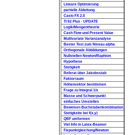
Lineare Optimierung
partielle Ableitung
Casio FX 2.0
TI 92 Plus - UPDATE
Logik/Mengentheorie
Cash Flow und Present Value
Multivariate Varianzanalyse
Bester Test zum Niveau alpha
Orthogonale Abbildungen
Nullstellen Newton/Raphton
Hypothese
Stetigkeit
Referat über Jakobsstab
Faktorraum
Höhenvektor bestimmen
Frage zu Integral 1/x
Masse und Schwerpunkt
einfaches Umstellen
Beweisen Buchstabenkombination
Stetigkeite bei f(x,y)
QBF umformen
Viel Info in Latex-Beamer
Fixpunktgleichung/Newton