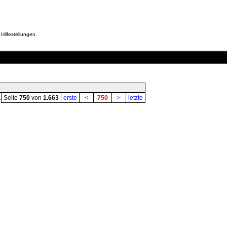
Hilfestellungen.
.
Seite
750
von
1.663
erste
<
750
>
letzte