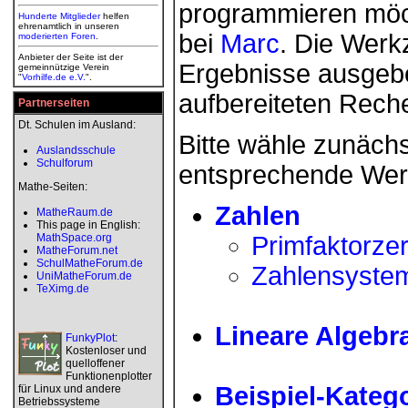
programmieren möc
Hunderte Mitglieder
helfen
ehrenamtlich in unseren
bei
Marc
. Die Werk
moderierten
Foren
.
Anbieter der Seite ist der
Ergebnisse ausgebe
gemeinnützige Verein
"
Vorhilfe.de e.V.
".
aufbereiteten Rec
Partnerseiten
Dt. Schulen im Ausland:
Bitte wähle zunächs
Auslandsschule
Schulforum
entsprechende Wer
Mathe-Seiten:
Zahlen
MatheRaum.de
This page in English:
MathSpace.org
Primfaktorze
MatheForum.net
SchulMatheForum.de
Zahlensyste
UniMatheForum.de
TeXimg.de
Lineare Algebr
FunkyPlot
:
Kostenloser und
quelloffener
Funktionenplotter
Beispiel-Kateg
für Linux und andere
Betriebssysteme