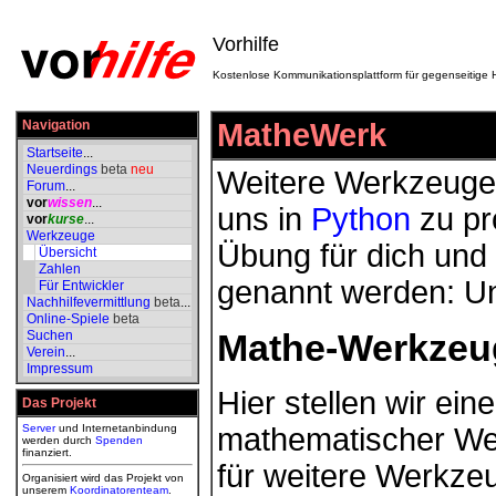
Vorhilfe
Kostenlose Kommunikationsplattform für gegenseitige H
Navigation
MatheWerk
Startseite
...
Neuerdings
beta
neu
Weitere Werkzeuge
Forum
...
vor
wissen
...
uns in
Python
zu pr
vor
kurse
...
Werkzeuge
Übung für dich und
Übersicht
Zahlen
genannt werden: Un
Für Entwickler
Nachhilfevermittlung
beta
...
Online-Spiele
beta
Mathe-Werkzeu
Suchen
Verein
...
Impressum
Hier stellen wir e
Das Projekt
Server
und Internetanbindung
mathematischer Wer
werden durch
Spenden
finanziert.
für weitere Werkzeu
Organisiert wird das Projekt von
unserem
Koordinatorenteam
.