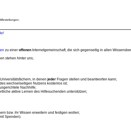
ilfestellungen.
de
!
ten
zu einer
offenen
Internetgemeinschaft, die sich gegenseitig in allen Wissensbere
men stehen hinter uns;
 Universitätsfächern, in denen
jeder
Fragen stellen und beantworten kann;
des wechselseitigen Nutzens kostenlos ist;
 ausgerichtete Nachhilfe;
rtliche aktive Lernen des Hilfesuchenden unterstützen;
ern bzw. ihr Wissen erweitern und festigen wollen;
 mit Spenden).