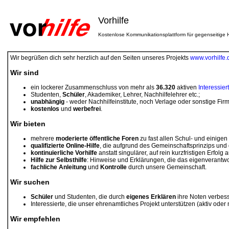
Vorhilfe
Kostenlose Kommunikationsplattform für gegenseitige H
Wir begrüßen dich sehr herzlich auf den Seiten unseres Projekts
www.vorhilfe.
Wir sind
ein lockerer Zusammenschluss von mehr als
36.320
aktiven
Interessier
Studenten,
Schüler
, Akademiker, Lehrer, Nachhilfelehrer etc.;
unabhängig
- weder Nachhilfeinstitute, noch Verlage oder sonstige Fir
kostenlos
und
werbefrei
.
Wir bieten
mehrere
moderierte öffentliche Foren
zu fast allen Schul- und einigen
qualifizierte Online-Hilfe
, die aufgrund des Gemeinschaftsprinzips und 
kontinuierliche Vorhilfe
anstatt singulärer, auf rein kurzfristigen Erfolg
Hilfe zur Selbsthilfe
: Hinweise und Erklärungen, die das eigenverantwo
fachliche Anleitung
und
Kontrolle
durch unsere Gemeinschaft.
Wir suchen
Schüler
und Studenten, die durch
eigenes Erklären
ihre Noten verbess
Interessierte, die unser ehrenamtliches Projekt unterstützen (aktiv oder
Wir empfehlen