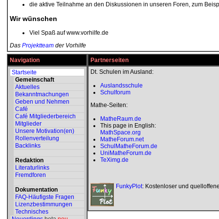
die aktive Teilnahme an den Diskussionen in unseren Foren, zum Beis
Wir wünschen
Viel Spaß auf www.vorhilfe.de
Das
Projektteam
der Vorhilfe
Navigation
Partnerseiten
Dt. Schulen im Ausland:
Startseite
Gemeinschaft
Auslandsschule
Aktuelles
Schulforum
Bekanntmachungen
Geben und Nehmen
Mathe-Seiten:
Café
Café Mitgliederbereich
MatheRaum.de
Mitglieder
This page in English:
Unsere Motivation(en)
MathSpace.org
Rollenverteilung
MatheForum.net
Backlinks
SchulMatheForum.de
UniMatheForum.de
TeXimg.de
Redaktion
Literaturlinks
Fremdforen
FunkyPlot
: Kostenloser und quelloffen
Dokumentation
FAQ-Häufigste Fragen
Lizenzbestimmungen
Technisches