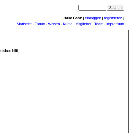
Hallo Gast!
[
einloggen
|
registrieren
]
Startseite
·
Forum
·
Wissen
·
Kurse
·
Mitglieder
·
Team
·
Impressum
ichen hilft;