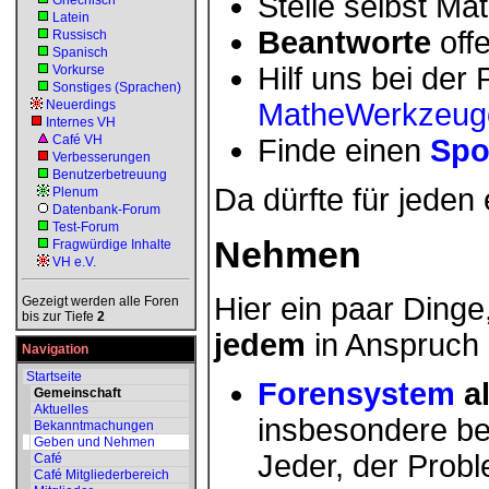
Stelle selbst Ma
Griechisch
Latein
Beantworte
off
Russisch
Spanisch
Hilf uns bei de
Vorkurse
Sonstiges (Sprachen)
Neuerdings
MatheWerkzeug
Internes VH
Café VH
Finde einen
Spo
Verbesserungen
Benutzerbetreuung
Da dürfte für jeden 
Plenum
Datenbank-Forum
Test-Forum
Nehmen
Fragwürdige Inhalte
VH e.V.
Hier ein paar Dinge
Gezeigt werden alle Foren
bis zur Tiefe
2
jedem
in Anspruch
Navigation
Startseite
Forensystem
al
Gemeinschaft
Aktuelles
insbesondere be
Bekanntmachungen
Geben und Nehmen
Jeder, der Probl
Café
Café Mitgliederbereich