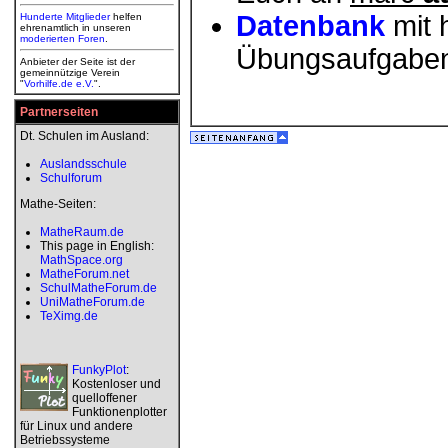
Datenbank
mit 
Hunderte Mitglieder
helfen
ehrenamtlich in unseren
moderierten
Foren
.
Übungsaufgabe
Anbieter der Seite ist der
gemeinnützige Verein
"
Vorhilfe.de e.V.
".
Partnerseiten
Dt. Schulen im Ausland:
Auslandsschule
Schulforum
Mathe-Seiten:
MatheRaum.de
This page in English:
MathSpace.org
MatheForum.net
SchulMatheForum.de
UniMatheForum.de
TeXimg.de
FunkyPlot
:
Kostenloser und
quelloffener
Funktionenplotter
für Linux und andere
Betriebssysteme