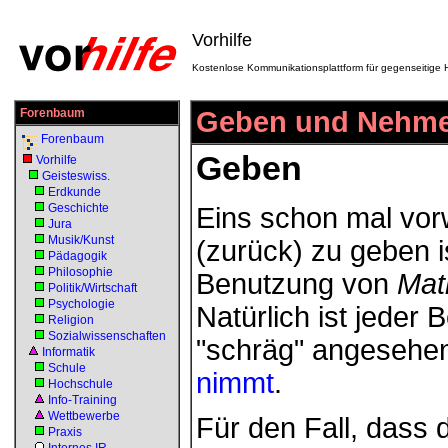
Vorhilfe
Kostenlose Kommunikationsplattform für gegenseitige H
Forenbaum
Geben und Nehm
Forenbaum
Geben
Vorhilfe
Geisteswiss.
Erdkunde
Geschichte
Eins schon mal vo
Jura
Musik/Kunst
(zurück) zu geben i
Pädagogik
Philosophie
Benutzung von
Ma
Politik/Wirtschaft
Psychologie
Natürlich ist jeder 
Religion
Sozialwissenschaften
"schräg" angesehen
Informatik
Schule
nimmt
.
Hochschule
Info-Training
Wettbewerbe
Für den Fall, dass
Praxis