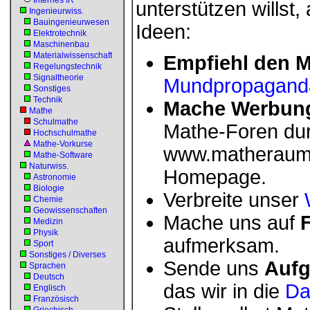
Internes IR
unterstützen willst,
Ingenieurwiss.
Bauingenieurwesen
Ideen:
Elektrotechnik
Maschinenbau
Materialwissenschaft
Empfiehl den 
Regelungstechnik
Signaltheorie
Mundpropagand
Sonstiges
Technik
Mache Werbung
Mathe
Schulmathe
Mathe-Foren du
Hochschulmathe
Mathe-Vorkurse
www.matheraum
Mathe-Software
Naturwiss.
Homepage.
Astronomie
Biologie
Verbreite unser
Chemie
Geowissenschaften
Mache uns auf
F
Medizin
Physik
aufmerksam.
Sport
Sonstiges / Diverses
Sende uns
Aufg
Sprachen
Deutsch
das wir in die
Da
Englisch
Französisch