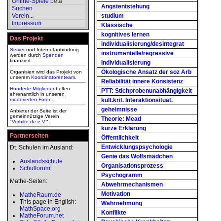
Online-Spiele
beta
Angstentstehung
Suchen
Verein
...
studium
Impressum
Klassische
kognitives lernen
Das Projekt
individualisierung/desintegrat
Server
und Internetanbindung
instrumentelle/regressive
werden durch
Spenden
finanziert.
Individualisierung
Ökologische Ansatz der soz Arb
Organisiert wird das Projekt von
unserem
Koordinatorenteam
.
Reliabilität innere Konsistenz
Hunderte Mitglieder
helfen
PTT: Stichprobenunabhängigkeit
ehrenamtlich in unseren
moderierten
Foren
.
kult.krit. Interaktionsituat.
geheimnisse
Anbieter der Seite ist der
gemeinnützige Verein
Theorie: Mead
"
Vorhilfe.de e.V.
".
kurze Erklärung
Partnerseiten
Öffentlichkeit
Entwicklungspsychologie
Dt. Schulen im Ausland:
Genie das Wolfsmädchen
Auslandsschule
Organisationsprozess
Schulforum
Psychogramm
Mathe-Seiten:
Abwehrmechanismen
Motivation
MatheRaum.de
This page in English:
Wahrnehmung
MathSpace.org
Konflikte
MatheForum.net