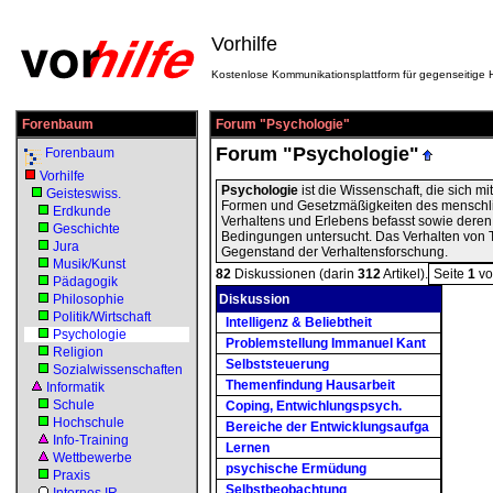
Vorhilfe
Kostenlose Kommunikationsplattform für gegenseitige H
Forenbaum
Forum "Psychologie"
Forum "Psychologie"
Forenbaum
Vorhilfe
Psychologie
ist die Wissenschaft, die sich mi
Geisteswiss.
Formen und Gesetzmäßigkeiten des menschl
Erdkunde
Verhaltens und Erlebens befasst sowie deren
Geschichte
Bedingungen untersucht. Das Verhalten von T
Jura
Gegenstand der Verhaltensforschung.
Musik/Kunst
82
Diskussionen (darin
312
Artikel).
Seite
1
v
Pädagogik
Philosophie
Diskussion
Politik/Wirtschaft
Intelligenz & Beliebtheit
Psychologie
Problemstellung Immanuel Kant
Religion
Selbststeuerung
Sozialwissenschaften
Themenfindung Hausarbeit
Informatik
Schule
Coping, Entwichlungspsych.
Hochschule
Bereiche der Entwicklungsaufga
Info-Training
Lernen
Wettbewerbe
psychische Ermüdung
Praxis
Selbstbeobachtung