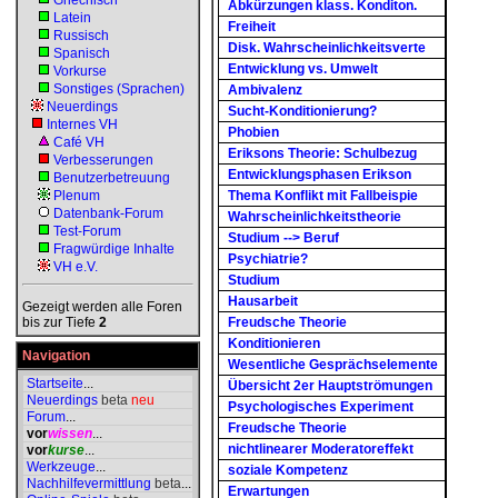
Griechisch
Abkürzungen klass. Konditon.
Latein
Freiheit
Russisch
Disk. Wahrscheinlichkeitsverte
Spanisch
Entwicklung vs. Umwelt
Vorkurse
Sonstiges (Sprachen)
Ambivalenz
Neuerdings
Sucht-Konditionierung?
Internes VH
Phobien
Café VH
Eriksons Theorie: Schulbezug
Verbesserungen
Entwicklungsphasen Erikson
Benutzerbetreuung
Plenum
Thema Konflikt mit Fallbeispie
Datenbank-Forum
Wahrscheinlichkeitstheorie
Test-Forum
Studium --> Beruf
Fragwürdige Inhalte
Psychiatrie?
VH e.V.
Studium
Hausarbeit
Gezeigt werden alle Foren
bis zur Tiefe
2
Freudsche Theorie
Konditionieren
Navigation
Wesentliche Gesprächselemente
Startseite
...
Übersicht 2er Hauptströmungen
Neuerdings
beta
neu
Psychologisches Experiment
Forum
...
Freudsche Theorie
vor
wissen
...
nichtlinearer Moderatoreffekt
vor
kurse
...
Werkzeuge
...
soziale Kompetenz
Nachhilfevermittlung
beta
...
Erwartungen