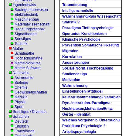
Internes IR
Ingenieurwiss.
Traumdeutung
Bauingenieurwesen
Intelligenzmodelle
Elektrotechnik
Wahrnehmung/P.als Wissenschaft
Maschinenbau
Statistik ?
Materialwissenschaft
Paradigma Tiefenpsychologie
Regelungstechnik
Operantes Konditionieren
Signaltheorie
Sonstiges
Klinische Psychologie
Technik
Prävention Somatische Fixerung
Mathe
Migration
Schulmathe
Korrelation
Hochschulmathe
Angsstörungen
Mathe-Vorkurse
Mathe-Software
Soziale Norm, Hochbegabung
Naturwiss.
Studiendesign
Astronomie
Motivation
Biologie
Wahrnehmung
Chemie
Einstellungen (Attitüde)
Geowissenschaften
Medizin
kausalzusammenhang2 variablen
Physik
Dyn.-interaktion. Paradigma
Sport
Heckhausen,Motivation/Entw.
Sonstiges / Diverses
Oerter - Identität
Sprachen
Welches Vorgehen b. Untersuchu
Deutsch
Praktikum Psychologie ?
Englisch
Französisch
Arbeitspsychologie