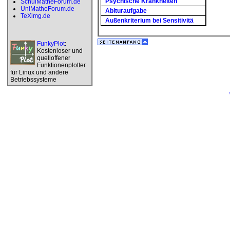
Psychische Krankheiten
SchulMatheForum.de
UniMatheForum.de
Abituraufgabe
TeXimg.de
Außenkriterium bei Sensitivitä
FunkyPlot
:
Kostenloser und
quelloffener
Funktionenplotter
für Linux und andere
Betriebssysteme