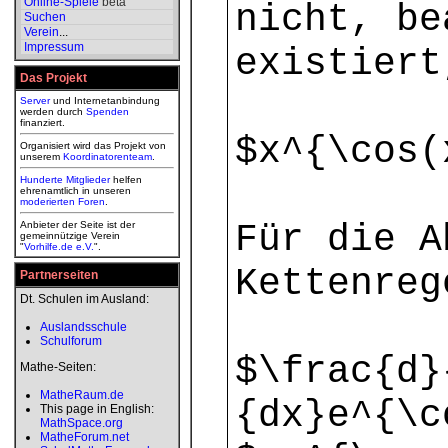
Online-Spiele
beta
nicht, be
Suchen
Verein
...
Impressum
existiert
Das Projekt
Server
und Internetanbindung
werden durch
Spenden
finanziert.
$x^{\cos(
Organisiert wird das Projekt von
unserem
Koordinatorenteam
.
Hunderte Mitglieder
helfen
ehrenamtlich in unseren
moderierten
Foren
.
Für die A
Anbieter der Seite ist der
gemeinnützige Verein
"
Vorhilfe.de e.V.
".
Kettenreg
Partnerseiten
Dt. Schulen im Ausland:
Auslandsschule
Schulforum
$\frac{d}
Mathe-Seiten:
MatheRaum.de
{dx}e^{\c
This page in English:
MathSpace.org
MatheForum.net