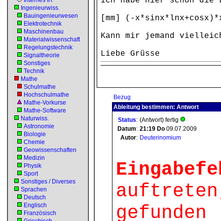
ich habe hier schon die 
Internes IR
Ingenieurwiss.
Bauingenieurwesen
[mm] (-x*sinx*lnx+cosx)*
Elektrotechnik
Maschinenbau
Kann mir jemand vielleic
Materialwissenschaft
Regelungstechnik
Liebe Grüsse
Signaltheorie
Sonstiges
Technik
Mathe
Schulmathe
Hochschulmathe
Bezug
Mathe-Vorkurse
Ableitung bestimmen: Antwort
Mathe-Software
Naturwiss.
Status
:
(Antwort) fertig
Astronomie
Datum
:
21:19
Do
09.07.2009
Biologie
Autor
:
Deuterinomium
Chemie
Geowissenschaften
Medizin
Eingabefe
Physik
Sport
Sonstiges / Diverses
auftreten
Sprachen
Deutsch
Englisch
gefunden 
Französisch