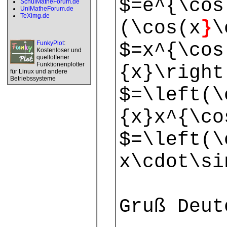
$=e^{\cos
SchulMatheForum.de
UniMatheForum.de
TeXimg.de
(\cos(x
}
\
FunkyPlot
:
$=x^{\cos
Kostenloser und
quelloffener
Funktionenplotter
{x}\right
für Linux und andere
Betriebssysteme
$=\left(\
{x}x^{\co
$=\left(\
x\cdot\si
Gruß Deut