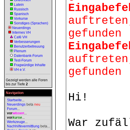
Griechisch
Eingabefe
Latein
Russisch
Spanisch
auftreten
Vorkurse
Sonstiges (Sprachen)
Neuerdings
gefunden 
Internes VH
Café VH
Verbesserungen
Eingabefe
Benutzerbetreuung
Plenum
auftreten
Datenbank-Forum
Test-Forum
Fragwürdige Inhalte
gefunden 
VH e.V.
Gezeigt werden alle Foren
bis zur Tiefe
2
Navigation
Hi!
Startseite
...
Neuerdings
beta
neu
Forum
...
vor
wissen
...
vor
kurse
...
War zufäl
Werkzeuge
...
Nachhilfevermittlung
beta
...