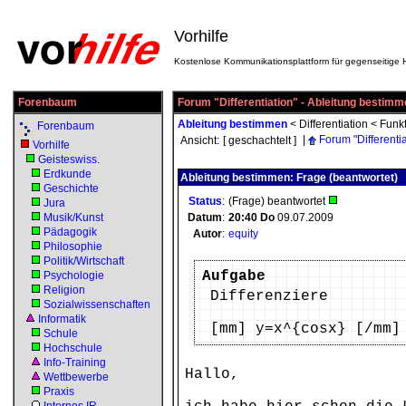
Vorhilfe
Kostenlose Kommunikationsplattform für gegenseitige H
Forenbaum
Forum "Differentiation" - Ableitung bestim
Ableitung bestimmen
<
Differentiation
<
Funk
Forenbaum
|
Forum "Differentia
Ansicht:
[ geschachtelt ]
Vorhilfe
Geisteswiss.
Erdkunde
Ableitung bestimmen: Frage (beantwortet)
Geschichte
Status
:
(Frage) beantwortet
Jura
Musik/Kunst
Datum
:
20:40
Do
09.07.2009
Pädagogik
Autor
:
equity
Philosophie
Politik/Wirtschaft
Aufgabe
Psychologie
Religion
Differenziere
Sozialwissenschaften
Informatik
[mm] y=x^{cosx} [/mm]
Schule
Hochschule
Info-Training
Hallo,
Wettbewerbe
Praxis