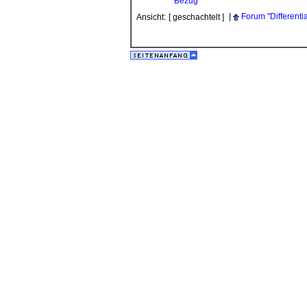
Bezug
|
Forum "Differentia
Ansicht:
[ geschachtelt ]