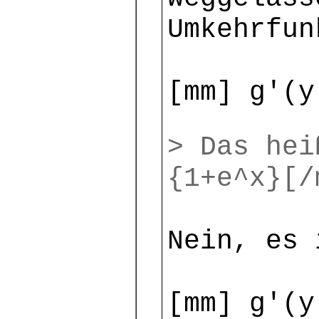
Umkehrfun
[mm] g'(y
> Das hei
{1+e^x}[/
Nein, es 
[mm] g'(y