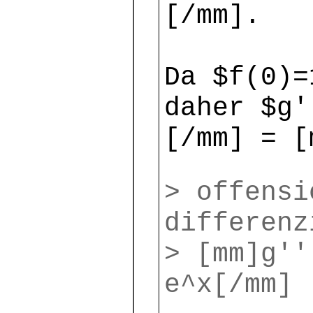
[/mm].
Da $f(0)=
daher $g'
[/mm] = [
> offensi
differenz
> [mm]g''
e^x[/mm]