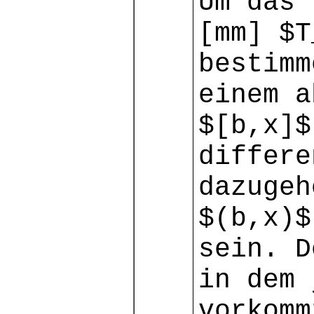
Um das 
[mm] $T
bestimm
einem a
$[b,x]$
differe
dazugeh
$(b,x)$
sein. D
in dem 
vorkomm