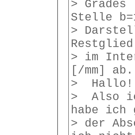
> Grades 
Stelle b=
> Darstel
Restglied
> im Inte
[/mm] ab.
> Hallo!
> Also i
habe ich 
> der Abs