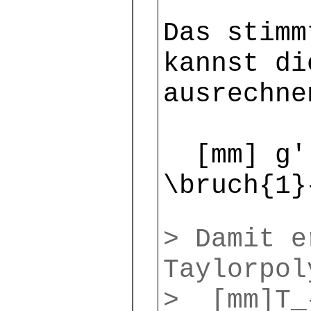
Das stimm
kannst di
ausrechne
[mm] g''
\bruch{1}
> Damit e
Taylorpol
> [mm]T_{