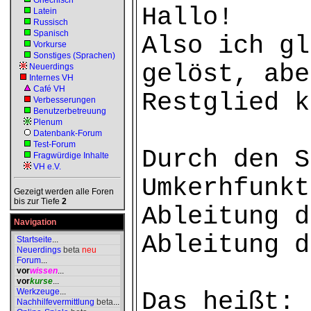
Griechisch
Hallo!
Latein
Russisch
Spanisch
Also ich gl
Vorkurse
Sonstiges (Sprachen)
gelöst, abe
Neuerdings
Internes VH
Café VH
Restglied k
Verbesserungen
Benutzerbetreuung
Plenum
Datenbank-Forum
Test-Forum
Durch den S
Fragwürdige Inhalte
VH e.V.
Umkerhfunkt
Gezeigt werden alle Foren
bis zur Tiefe
2
Ableitung d
Navigation
Ableitung d
Startseite
...
Neuerdings
beta
neu
Forum
...
vor
wissen
...
vor
kurse
...
Werkzeuge
...
Das heißt: 
Nachhilfevermittlung
beta
...