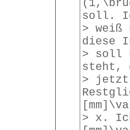
(1,\bru
soll. I
> weiß 
diese I
> soll 
steht, 
> jetzt
Restgli
[mm]\va
> x. Ic