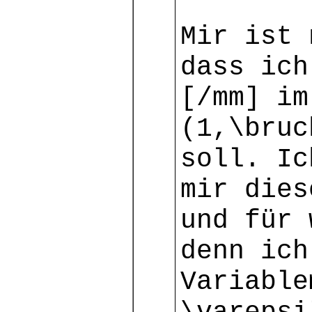
Mir ist 
dass ich
[/mm] im
(1,\bruc
soll. Ic
mir dies
und für 
denn ich
Variable