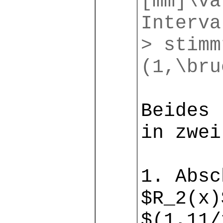
[mm]\va
Interva
> stimm
(1,\bru
Beides 
in zwei
1. Absc
$R_2(x)
$(1,11/