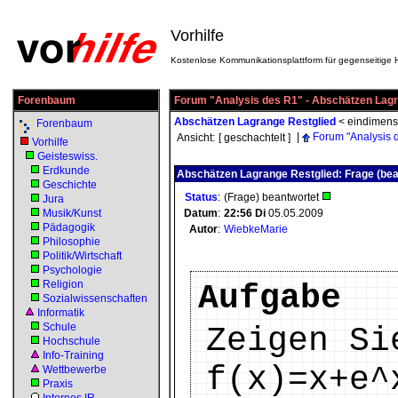
Vorhilfe
Kostenlose Kommunikationsplattform für gegenseitige H
Forenbaum
Forum "Analysis des R1" - Abschätzen Lagr
Abschätzen Lagrange Restglied
<
eindimens
Forenbaum
|
Forum "Analysis 
Ansicht:
[ geschachtelt ]
Vorhilfe
Geisteswiss.
Erdkunde
Abschätzen Lagrange Restglied: Frage (bea
Geschichte
Status
:
(Frage) beantwortet
Jura
Musik/Kunst
Datum
:
22:56
Di
05.05.2009
Pädagogik
Autor
:
WiebkeMarie
Philosophie
Politik/Wirtschaft
Psychologie
Religion
Aufgabe
Sozialwissenschaften
Informatik
Schule
Zeigen Si
Hochschule
Info-Training
f(x)=x+e^
Wettbewerbe
Praxis