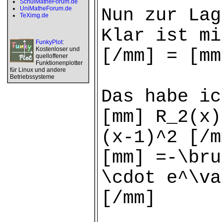
SchulMatheForum.de
UniMatheForum.de
Nun zur Lag
TeXimg.de
Klar ist mi
FunkyPlot
:
Kostenloser und
[/mm] = [mm
quelloffener
Funktionenplotter
für Linux und andere
Betriebssysteme
Das habe ic
[mm] R_2(x)
(x-1)^2 [/m
[mm] =-\bru
\cdot e^\va
[/mm]