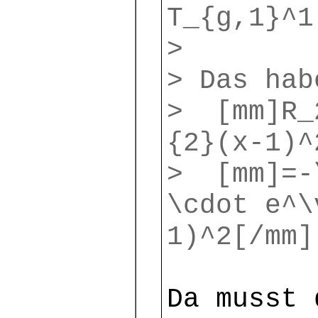
T_{g,1}^1
>
> Das hab
> [mm]R_2
{2}(x-1)^
> [mm]=-\
\cdot e^\
1)^2[/mm]
Da musst 