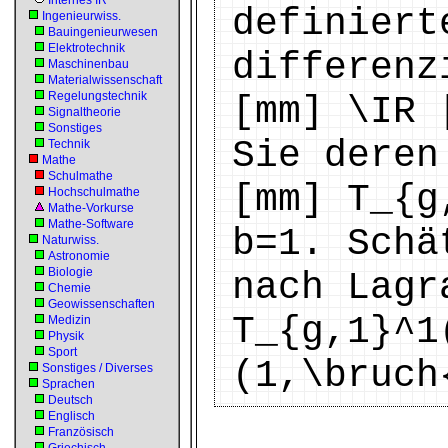
Internes IR
definiert
Ingenieurwiss.
Bauingenieurwesen
Elektrotechnik
differenz
Maschinenbau
Materialwissenschaft
Regelungstechnik
[mm] \IR 
Signaltheorie
Sonstiges
Sie deren
Technik
Mathe
Schulmathe
[mm] T_{g
Hochschulmathe
Mathe-Vorkurse
Mathe-Software
b=1. Schä
Naturwiss.
Astronomie
Biologie
nach Lagr
Chemie
Geowissenschaften
T_{g,1}^1
Medizin
Physik
Sport
(1,\bruch
Sonstiges / Diverses
Sprachen
Deutsch
Englisch
Französisch