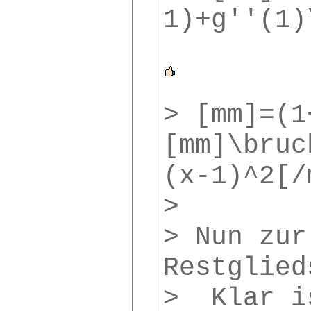
1)+g''(1)
> [mm]=(1
[mm]\bruc
(x-1)^2[/
>
> Nun zur
Restglied
> Klar i