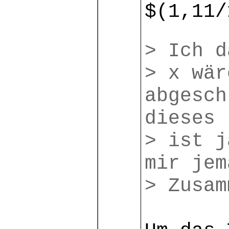
$(1,11/
> Ich d
> x wär
abgesch
dieses
> ist j
mir jem
> Zusam