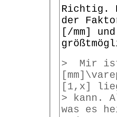
Richtig. 
der Fakto
[/mm] und
größtmögl
> Mir is
[mm]\vare
[1,x] lie
> kann. A
was es he