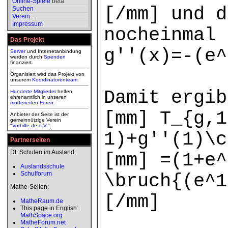
Online-Spiele
beta
[/mm] und d
Suchen
Verein
...
Impressum
nocheinmal 
Das Projekt
g''(x)=-(e^
Server
und Internetanbindung
werden durch
Spenden
finanziert.
Organisiert wird das Projekt von
unserem
Koordinatorenteam
.
Damit ergib
Hunderte Mitglieder
helfen
ehrenamtlich in unseren
moderierten
Foren
.
[mm] T_{g,1
Anbieter der Seite ist der
gemeinnützige Verein
"
Vorhilfe.de e.V.
".
1)+g''(1)\c
Partnerseiten
Dt. Schulen im Ausland:
[mm] =(1+e^
Auslandsschule
Schulforum
\bruch{(e^1
Mathe-Seiten:
[/mm]
MatheRaum.de
This page in English:
MathSpace.org
MatheForum.net