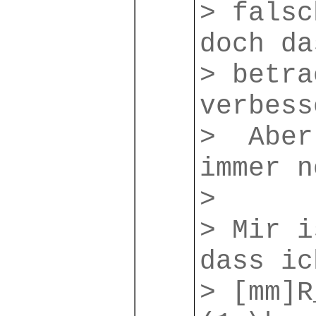
> falsc
doch da
> betra
verbess
> Aber
immer n
>
> Mir i
dass ic
> [mm]R