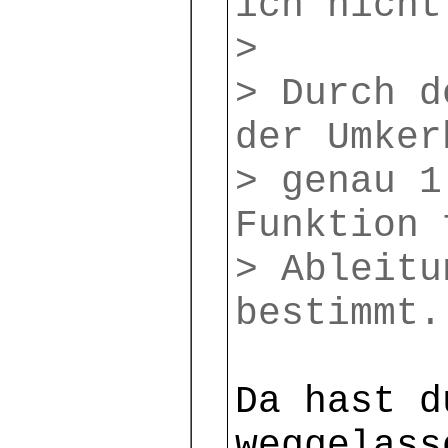
ich nicht
>
> Durch d
der Umker
> genau 1
Funktion 
> Ableitu
bestimmt.
Da hast d
weggelass