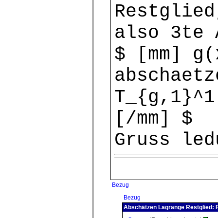
Restglied
also 3te 
$ [mm] g(
abschaetz
T_{g,1}^1
[/mm] $
Gruss led
Bezug
Bezug
Abschätzen Lagrange Restglied: F