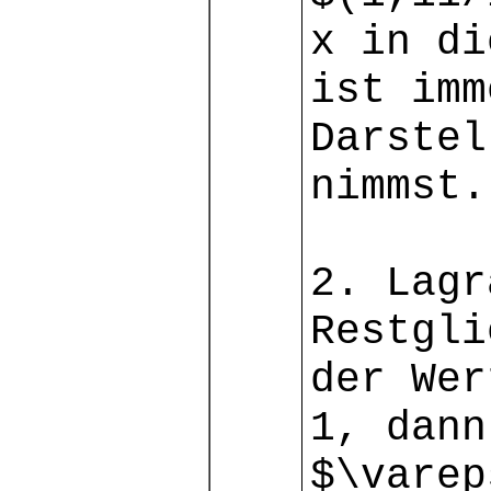
x in di
ist imm
Darstel
nimmst.
2. Lagr
Restgli
der Wer
1, dann
$\varep