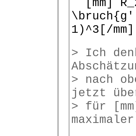
[mm] R_2
\bruch{g'
1)^3[/mm]
> Ich den
Abschätzu
> nach ob
jetzt übe
> für [mm
maximaler