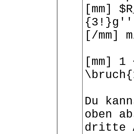
[mm] $R
{3!}g''
[/mm] m
[mm] 1 
\bruch{
Du kann
oben ab
dritte 