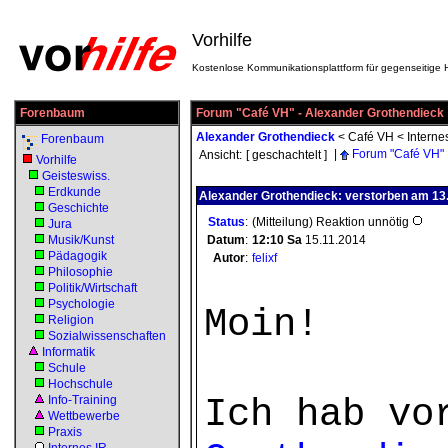
Vorhilfe
Kostenlose Kommunikationsplattform für gegenseitige H
Forenbaum
Forum "Café VH" - Alexander Grothendieck
Alexander Grothendieck
<
Café VH
<
Interne
Forenbaum
|
Forum "Café VH"
Ansicht:
[ geschachtelt ]
Vorhilfe
Geisteswiss.
Erdkunde
Alexander Grothendieck: verstorben am 13
Geschichte
Status
:
(Mitteilung) Reaktion unnötig
Jura
Musik/Kunst
Datum
:
12:10
Sa
15.11.2014
Pädagogik
Autor
:
felixf
Philosophie
Politik/Wirtschaft
Psychologie
Moin!
Religion
Sozialwissenschaften
Informatik
Schule
Hochschule
Ich hab vo
Info-Training
Wettbewerbe
Praxis