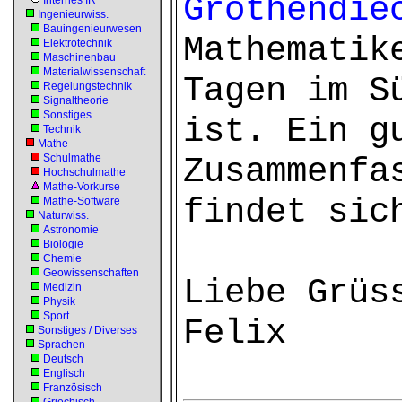
Grothendie
Internes IR
Ingenieurwiss.
Bauingenieurwesen
Mathematik
Elektrotechnik
Maschinenbau
Materialwissenschaft
Tagen im S
Regelungstechnik
Signaltheorie
Sonstiges
ist. Ein g
Technik
Mathe
Schulmathe
Zusammenfa
Hochschulmathe
Mathe-Vorkurse
findet si
Mathe-Software
Naturwiss.
Astronomie
Biologie
Chemie
Geowissenschaften
Liebe Grüs
Medizin
Physik
Sport
Felix
Sonstiges / Diverses
Sprachen
Deutsch
Englisch
Französisch