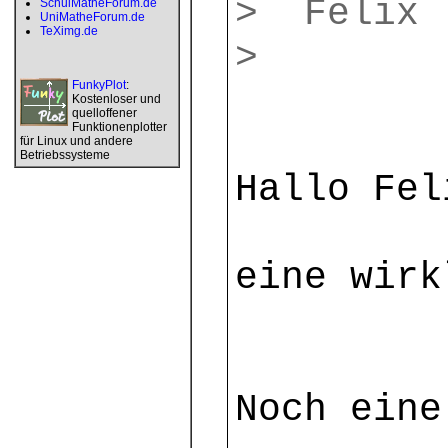
> Felix
SchulMatheForum.de
UniMatheForum.de
TeXimg.de
>
FunkyPlot
:
Kostenloser und
quelloffener
Funktionenplotter
für Linux und andere
Betriebssysteme
Hallo Fel
eine wirk
Noch eine