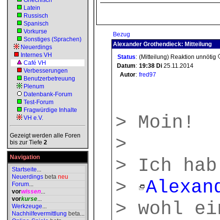
Griechisch
Latein
Russisch
Spanisch
Vorkurse
Bezug
Sonstiges (Sprachen)
Alexander Grothendieck: Mitteilung
Neuerdings
Internes VH
Status
:
(Mitteilung) Reaktion unnötig
Café VH
Datum
:
19:38
Di
25.11.2014
Verbesserungen
Autor
:
fred97
Benutzerbetreuung
Plenum
Datenbank-Forum
Test-Forum
Fragwürdige Inhalte
> Moin!
VH e.V.
Gezeigt werden alle Foren
>
bis zur Tiefe
2
Navigation
> Ich hab
Startseite
...
Neuerdings
beta
neu
>
Alexan
Forum
...
vor
wissen
...
vor
kurse
...
> wohl ei
Werkzeuge
...
Nachhilfevermittlung
beta
...