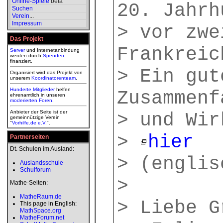
Online-Spiele
beta
20. Jahrh
Suchen
Verein
...
Impressum
> vor zwe
Das Projekt
Frankreic
Server
und Internetanbindung
werden durch
Spenden
finanziert.
> Ein gut
Organisiert wird das Projekt von
unserem
Koordinatorenteam
.
Hunderte Mitglieder
helfen
Zusammenf
ehrenamtlich in unseren
moderierten
Foren
.
Anbieter der Seite ist der
> und Wir
gemeinnützige Verein
"
Vorhilfe.de e.V.
".
>
hier
Partnerseiten
Dt. Schulen im Ausland:
> (englis
Auslandsschule
Schulforum
>
Mathe-Seiten:
MatheRaum.de
> Liebe G
This page in English:
MathSpace.org
MatheForum.net