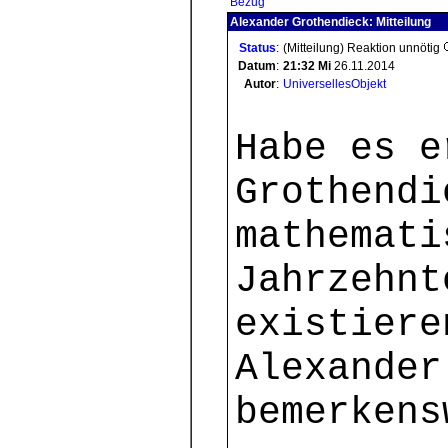
Bezug
Alexander Grothendieck: Mitteilung
Status
:
(Mitteilung) Reaktion unnötig
Datum
:
21:32
Mi
26.11.2014
Autor
:
UniversellesObjekt
Habe es e
Grothendi
mathemati
Jahrzehnt
existiere
Alexander
bemerkens