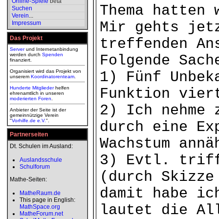
Online-Spiele
beta
Thema hatten 
Suchen
Verein
...
Mir gehts jet
Impressum
Das Projekt
treffenden An
Server
und Internetanbindung
werden durch
Spenden
Folgende Sach
finanziert.
Organisiert wird das Projekt von
1) Fünf Unbek
unserem
Koordinatorenteam
.
Hunderte Mitglieder
helfen
Funktion vier
ehrenamtlich in unseren
moderierten
Foren
.
2) Ich nehme 
Anbieter der Seite ist der
gemeinnützige Verein
"
Vorhilfe.de e.V.
".
durch eine Ex
Partnerseiten
Wachstum annä
Dt. Schulen im Ausland:
3) Evtl. trif
Auslandsschule
Schulforum
(durch Skizze
Mathe-Seiten:
damit habe ic
MatheRaum.de
This page in English:
lautet die Al
MathSpace.org
MatheForum.net