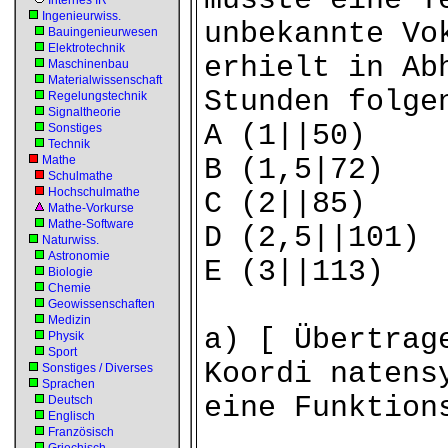
musste eine T
Internes IR
Ingenieurwiss.
unbekannte Vo
Bauingenieurwesen
Elektrotechnik
erhielt in Ab
Maschinenbau
Materialwissenschaft
Stunden folge
Regelungstechnik
Signaltheorie
A (1||50)
Sonstiges
Technik
Mathe
B (1,5|72)
Schulmathe
Hochschulmathe
C (2||85)
Mathe-Vorkurse
Mathe-Software
D (2,5||101)
Naturwiss.
Astronomie
E (3||113)
Biologie
Chemie
Geowissenschaften
Medizin
a) [ Übertrag
Physik
Sport
Koordi natens
Sonstiges / Diverses
Sprachen
eine Funktion
Deutsch
Englisch
Französisch