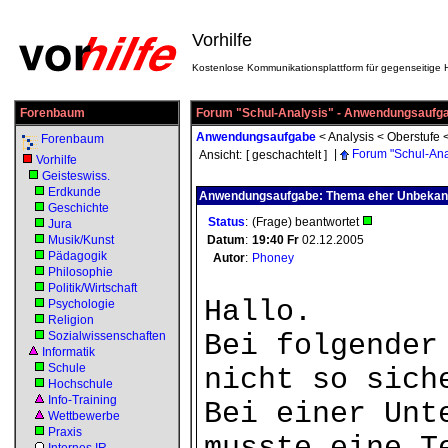
Vorhilfe
Kostenlose Kommunikationsplattform für gegenseitige H
Forenbaum
Forum "Schul-Analysis" - Anwendungsaufg
Anwendungsaufgabe
<
Analysis
<
Oberstufe
Forenbaum
|
Forum "Schul-Ana
Ansicht:
[ geschachtelt ]
Vorhilfe
Geisteswiss.
Erdkunde
Anwendungsaufgabe: Thema eher Unbekan
Geschichte
Status
:
(Frage) beantwortet
Jura
Musik/Kunst
Datum
:
19:40
Fr
02.12.2005
Pädagogik
Autor
:
Phoney
Philosophie
Politik/Wirtschaft
Hallo.
Psychologie
Religion
Sozialwissenschaften
Bei folgender
Informatik
Schule
nicht so sich
Hochschule
Info-Training
Bei einer Unt
Wettbewerbe
Praxis