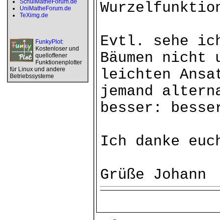
SchulMatheForum.de
Wurzelfunktio
UniMatheForum.de
TeXimg.de
Evtl. sehe ic
FunkyPlot
:
Kostenloser und
Bäumen nicht 
quelloffener
Funktionenplotter
für Linux und andere
leichten Ansa
Betriebssysteme
jemand altern
besser: besse
Ich danke euc
Grüße Johann