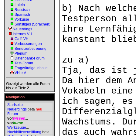
Griechisch
Latein
b) Nach welch
Russisch
Spanisch
Testperson al
Vorkurse
Sonstiges (Sprachen)
ihre Lernfähi
Neuerdings
Internes VH
kanstant blie
Café VH
Verbesserungen
Benutzerbetreuung
Plenum
zu a)
Datenbank-Forum
Test-Forum
Tja, das ist 
Fragwürdige Inhalte
VH e.V.
Da hier dem A
Gezeigt werden alle Foren
bis zur Tiefe
2
Vokabeln eine
Navigation
ich sagen, es
Startseite
...
Differenzialg
Neuerdings
beta
neu
Forum
...
vor
wissen
...
Wachstums. Du
vor
kurse
...
Werkzeuge
...
das auch wahr
Nachhilfevermittlung
beta
...