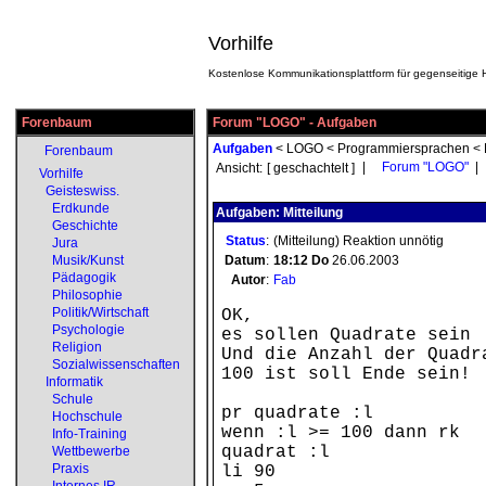
Vorhilfe
Kostenlose Kommunikationsplattform für gegenseitige H
Forenbaum
Forum "LOGO" - Aufgaben
Aufgaben
<
LOGO
<
Programmiersprachen
<
Forenbaum
|
Forum "LOGO"
|
Ansicht:
[ geschachtelt ]
Vorhilfe
Geisteswiss.
Erdkunde
Aufgaben: Mitteilung
Geschichte
Status
:
(Mitteilung) Reaktion unnötig
Jura
Musik/Kunst
Datum
:
18:12
Do
26.06.2003
Pädagogik
Autor
:
Fab
Philosophie
Politik/Wirtschaft
OK,
Psychologie
es sollen Quadrate sein 
Religion
Und die Anzahl der Quadr
Sozialwissenschaften
100 ist soll Ende sein!
Informatik
Schule
pr quadrate :l
Hochschule
wenn :l >= 100 dann rk
Info-Training
quadrat :l
Wettbewerbe
Praxis
li 90