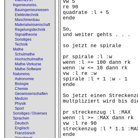
Internes IR
vw 5
Ingenieurwiss.
re 90
Bauingenieurwesen
quadrate :l + 5
Elektrotechnik
ende
Maschinenbau
Materialwissenschaft
So,
Regelungstechnik
und weiter gehts . . .
Signaltheorie
Sonstiges
Technik
so jetzt ne spirale
Mathe
Schulmathe
pr spirale :l :w
Hochschulmathe
wenn :l >= 100 dann rk
Mathe-Vorkurse
wenn :w <= 10 dann rk
Mathe-Software
vw :l re :w
Naturwiss.
spirale :l + 1 :w - 1
Astronomie
Biologie
ende
Chemie
Geowissenschaften
So jetzt einen Streckenz
Medizin
multpliziert wird bis di
Physik
Sport
pr streckenzug :l :MAX
Sonstiges / Diverses
wenn :l >= :MAX dann rk
Sprachen
vw :l re 90
Deutsch
Englisch
streckenzug :l * 1.1 :MA
Französisch
ende