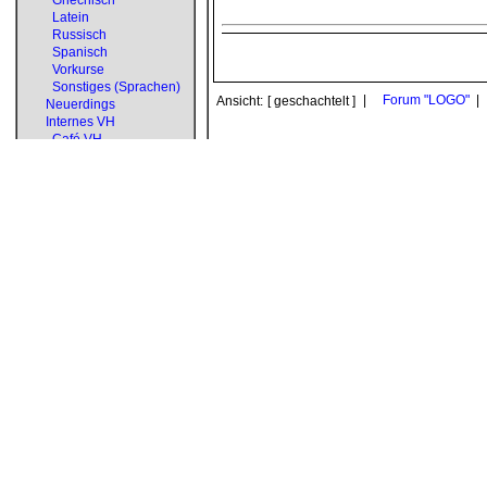
Griechisch
Latein
Russisch
Spanisch
Vorkurse
Sonstiges (Sprachen)
|
Forum "LOGO"
|
Ansicht:
[ geschachtelt ]
Neuerdings
Internes VH
Café VH
Verbesserungen
Benutzerbetreuung
Plenum
Datenbank-Forum
Test-Forum
Fragwürdige Inhalte
VH e.V.
Gezeigt werden alle Foren
bis zur Tiefe
2
Navigation
Startseite
...
Neuerdings
beta
neu
Forum
...
vor
wissen
...
vor
kurse
...
Werkzeuge
...
Nachhilfevermittlung
beta
...