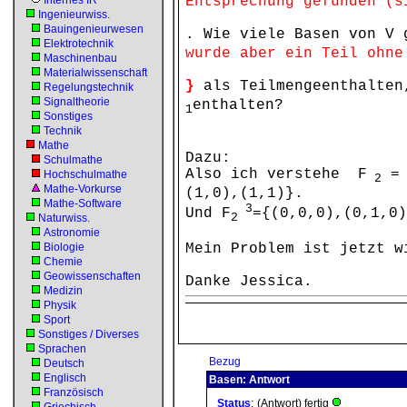
Internes IR
Entsprechung gefunden (s
Ingenieurwiss.
Bauingenieurwesen
. Wie viele Basen von V
Elektrotechnik
wurde aber ein Teil ohne
Maschinenbau
Materialwissenschaft
}
als Teilmengeenthalten
Regelungstechnik
Signaltheorie
enthalten?
1
Sonstiges
Technik
Mathe
Dazu:
Schulmathe
Also ich verstehe F
= 
Hochschulmathe
2
Mathe-Vorkurse
(1,0),(1,1)}.
Mathe-Software
3
Und F
={(0,0,0),(0,1,0)
2
Naturwiss.
Astronomie
Biologie
Mein Problem ist jetzt w
Chemie
Geowissenschaften
Danke Jessica.
Medizin
Physik
Sport
Sonstiges / Diverses
Sprachen
Bezug
Deutsch
Englisch
Basen: Antwort
Französisch
Status
:
(Antwort) fertig