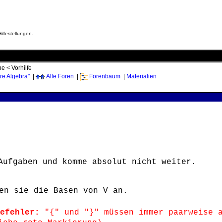
ilfestellungen.
he
<
Vorhilfe
re Algebra"
|
Alle Foren
|
Forenbaum
|
Materialien
Aufgaben und komme absolut nicht weiter.
en sie die Basen von V an.
efehler:
"{" und "}" müssen immer paarweise a