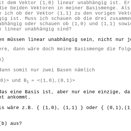
it dem Vektor (1,0) linear unabhängig ist. Er
die beiden Vektoren in meiner Basismenge. Als
e ich ob der Vektor (1,1) zu den vorigen Vekt
gig ist. Muss ich schauen ob die drei zusamme
abhängig oder schauen ob (1,0) und (1,1) sowi
) linear unabhängig sind?
en müssen linear unabhängig sein, nicht nur j
ere, dann wäre doch meine Basismenge die folg
)}
dann somit nur zwei Basen nämlich
,0)> und B
= <(1,0),(0,1)>
1
das eine Basis ist, aber nur eine einzige, da
ht ankommt.
is wäre z.B. { (1,0), (1,1) } oder { (0,1),(1
(b) aus?