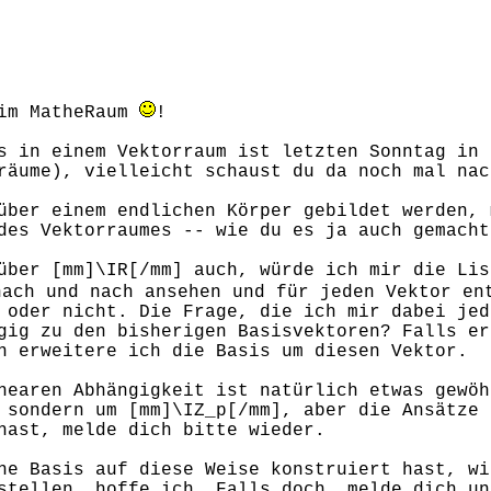
 im MatheRaum
!
s in einem Vektorraum ist letzten Sonntag in 
räume), vielleicht schaust du da noch mal nac
über einem endlichen Körper gebildet werden, 
des Vektorraumes -- wie du es ja auch gemacht
über [mm]\IR[/mm] auch, würde ich mir die Lis
nach und nach ansehen und für jeden Vektor en
 oder nicht. Die Frage, die ich mir dabei jed
gig zu den bisherigen Basisvektoren? Falls er
n erweitere ich die Basis um diesen Vektor.
nearen Abhängigkeit ist natürlich etwas gewöh
 sondern um [mm]\IZ_p[/mm], aber die Ansätze 
hast, melde dich bitte wieder.
ne Basis auf diese Weise konstruiert hast, wi
stellen, hoffe ich. Falls doch, melde dich un