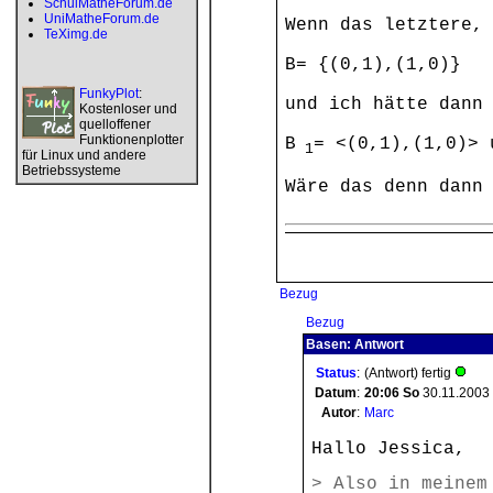
SchulMatheForum.de
UniMatheForum.de
Wenn das letztere,
TeXimg.de
B= {(0,1),(1,0)}
FunkyPlot
:
und ich hätte dann
Kostenloser und
quelloffener
Funktionenplotter
B
= <(0,1),(1,0)> 
1
für Linux und andere
Betriebssysteme
Wäre das denn dann
Bezug
Bezug
Basen: Antwort
Status
:
(Antwort) fertig
Datum
:
20:06
So
30.11.2003
Autor
:
Marc
Hallo Jessica,
> Also in meinem