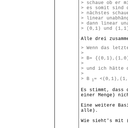
> schaue ob er m
> es somit sind 
> nächstes schau
> linear unabhän
> dann linear un
> (0,1) und (1,1
Alle drei zusamm
> Wenn das letzt
>
> B= {(0,1),(1,0
>
> und ich hätte 
>
> B
= <(0,1),(1
1
Es stimmt, dass 
einer Menge) nic
Eine weitere Bas
alle).
Wie sieht's mit 