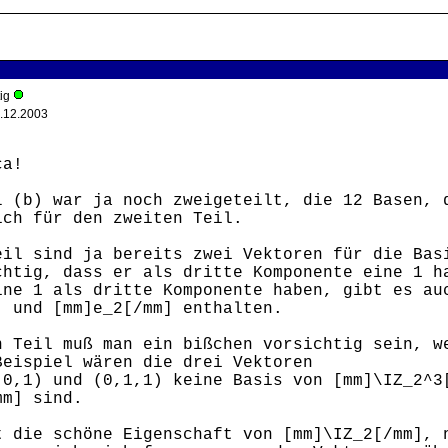
tig
.12.2003
ca!
l (b) war ja noch zweigeteilt, die 12 Basen, 
ich für den zweiten Teil.
eil sind ja bereits zwei Vektoren für die Bas
chtig, dass er als dritte Komponente eine 1 h
ine 1 als dritte Komponente haben, gibt es au
] und [mm]e_2[/mm] enthalten.
n Teil muß man ein bißchen vorsichtig sein, w
Beispiel wären die drei Vektoren
,0,1) und (0,1,1) keine Basis von [mm]\IZ_2^3
mm] sind.
t die schöne Eigenschaft von [mm]\IZ_2[/mm], 