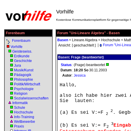
Vorhilfe
Kostenlose Kommunikationsplattform für gegenseitige H
Forenbaum
Forum "Uni-Lineare Algebra" - Basen
Basen
<
Lineare Algebra
<
Hochschule
<
Mat
Forenbaum
|
Forum "Uni-Linea
Ansicht:
[ geschachtelt ]
Vorhilfe
Geisteswiss.
Erdkunde
Basen: Frage (beantwortet)
Geschichte
Status
:
(Frage) beantwortet
Jura
Musik/Kunst
Datum
:
18:20
So
30.11.2003
Pädagogik
Autor
:
Jessica
Philosophie
Politik/Wirtschaft
Hallo,
Psychologie
Religion
also ich habe hier zwei 
Sozialwissenschaften
Sie lauten:
Informatik
Schule
2
(a) Es sei V:=F
. Gegb
Hochschule
2
Info-Training
Wettbewerbe
3
(b) Es sei V:= F
Eingab
Praxis
2