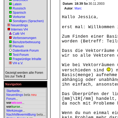
Griechisch
Datum
:
18:39
So
30.11.2003
Latein
Russisch
Autor
:
Marc
Spanisch
Hallo Jessica,
Vorkurse
Sonstiges (Sprachen)
Neuerdings
erst mal: Willkommen
Internes VH
Café VH
Zum Finden einer Basi
Verbesserungen
worden (Betreff: Teil
Benutzerbetreuung
Plenum
Dass die Vektorräume 
Datenbank-Forum
Test-Forum
wir so alle Vektoren 
Fragwürdige Inhalte
VH e.V.
Wie bei Vektorräumen 
verschieden sind
) 
Gezeigt werden alle Foren
Basis(menge) aufnehme
bis zur Tiefe
2
abhängig oder unabhän
ihn einfach, ansonste
Navigation
Startseite
...
Das Überprüfen der li
Neuerdings
beta
neu
[mm]\IR[/mm] handelt,
Forum
...
vor
wissen
...
da noch mit Probleme 
vor
kurse
...
Werkzeuge
...
Wenn du nun einmal ei
Nachhilfevermittlung
beta
...
kein Problem mehr dar