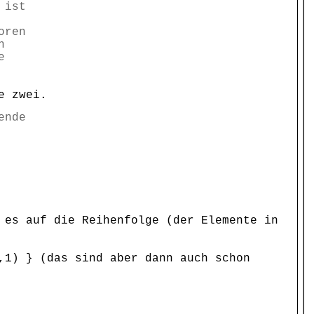
 ist
oren
n
e
e zwei.
ende
 es auf die Reihenfolge (der Elemente in
,1) } (das sind aber dann auch schon