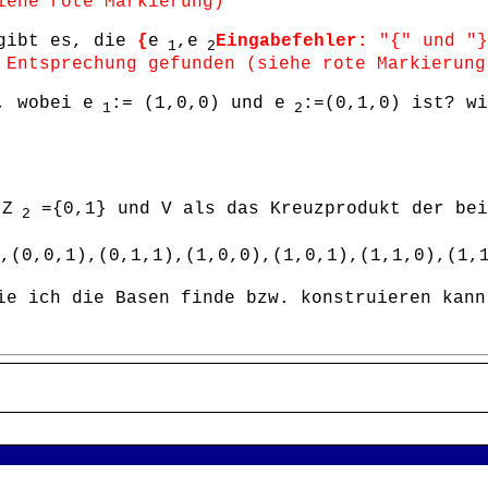
iehe rote Markierung)
 gibt es, die
{
e
,e
Eingabefehler:
"{" und "}
1
2
 Entsprechung gefunden (siehe rote Markierung
, wobei e
:= (1,0,0) und e
:=(0,1,0) ist? wi
1
2
Z
={0,1} und V als das Kreuzprodukt der bei
2
,(0,0,1),(0,1,1),(1,0,0),(1,0,1),(1,1,0),(1,
ie ich die Basen finde bzw. konstruieren kann