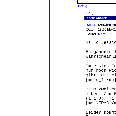
Bezug
Bezug
Basen: Antwort
Status
:
(Antwort) fer
Datum
:
15:00
Mo
01
Autor
:
Marc
Hallo Jessi
Aufgabentei
wahrscheinl
Im ersten T
nur noch wi
gibt, die e
[mm]e_1[/mm
Beim zweite
haben. Zum 
(1,1,0), (1
[mm]\IR^3[/
Leider komm