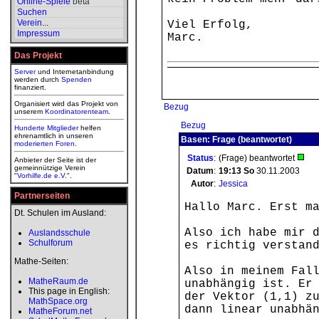
Online-Spiele
beta
Suchen
Verein
...
Viel Erfolg,
Impressum
Marc.
Das Projekt
Server
und Internetanbindung
werden durch
Spenden
finanziert.
Organisiert wird das Projekt von
Bezug
unserem
Koordinatorenteam
.
Bezug
Hunderte Mitglieder
helfen
ehrenamtlich in unseren
Basen: Frage (beantwortet)
moderierten
Foren
.
Status
:
(Frage) beantwortet
Anbieter der Seite ist der
gemeinnützige Verein
Datum
:
19:13
So
30.11.2003
"
Vorhilfe.de e.V.
".
Autor
:
Jessica
Partnerseiten
Hallo Marc. Erst m
Dt. Schulen im Ausland:
Also ich habe mir 
Auslandsschule
Schulforum
es richtig verstan
Mathe-Seiten:
Also in meinem Fal
MatheRaum.de
unabhängig ist. Er
This page in English:
der Vektor (1,1) z
MathSpace.org
dann linear unabhä
MatheForum.net