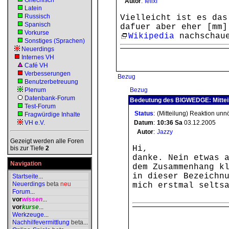
Griechisch
Autor
:
felixf
Latein
Russisch
Vielleicht ist es das
Spanisch
dafuer aber eher [mm]
Vorkurse
Wikipedia
nachschaue
Sonstiges (Sprachen)
Neuerdings
Internes VH
Café VH
Verbesserungen
Bezug
Benutzerbetreuung
Plenum
Bezug
Datenbank-Forum
Bedeutung des BIGWEDGE: Mittei
Test-Forum
Status
:
(Mitteilung) Reaktion unn
Fragwürdige Inhalte
VH e.V.
Datum
:
10:36
Sa
03.12.2005
Autor
:
Jazzy
Gezeigt werden alle Foren
Hi,
bis zur Tiefe
2
danke. Nein etwas 
Navigation
dem Zusammenhang k
in dieser Bezeichn
Startseite
...
Neuerdings
beta
neu
mich erstmal selts
Forum
...
vor
wissen
...
vor
kurse
...
Werkzeuge
...
Nachhilfevermittlung
beta
...