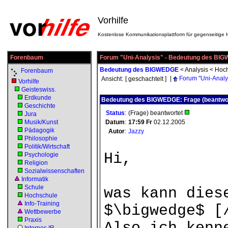
Vorhilfe
Kostenlose Kommunikationsplattform für gegenseitige H
Forenbaum
Forum "Uni-Analysis" - Bedeutung des BI
Bedeutung des BIGWEDGE
<
Analysis
<
Hoch
Forenbaum
|
Forum "Uni-Analy
Ansicht:
[ geschachtelt ]
Vorhilfe
Geisteswiss.
Erdkunde
Bedeutung des BIGWEDGE: Frage (beantwor
Geschichte
Status
:
(Frage) beantwortet
Jura
Musik/Kunst
Datum
:
17:59
Fr
02.12.2005
Pädagogik
Autor
:
Jazzy
Philosophie
Politik/Wirtschaft
Hi,
Psychologie
Religion
Sozialwissenschaften
Informatik
Schule
was kann dies
Hochschule
Info-Training
$\bigwedge$ [
Wettbewerbe
Praxis