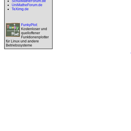
SchulMatheForum.de
UniMatheForum.de
TeXimg.de
FunkyPlot
:
Kostenloser und
quelloffener
Funktionenplotter
für Linux und andere
Betriebssysteme