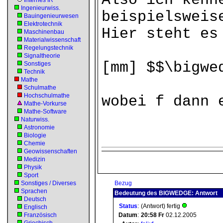
Also ich kenn
Internes IR
Ingenieurwiss.
beispielsweis
Bauingenieurwesen
Elektrotechnik
Hier steht es
Maschinenbau
Materialwissenschaft
Regelungstechnik
Signaltheorie
[mm] $$\bigwe
Sonstiges
Technik
Mathe
Schulmathe
Hochschulmathe
wobei f dann 
Mathe-Vorkurse
Mathe-Software
Naturwiss.
Astronomie
Biologie
Chemie
Geowissenschaften
Medizin
Physik
Sport
Sonstiges / Diverses
Bezug
Sprachen
Bedeutung des BIGWEDGE: Antwort
Deutsch
Status
:
(Antwort) fertig
Englisch
Französisch
Datum
:
20:58
Fr
02.12.2005