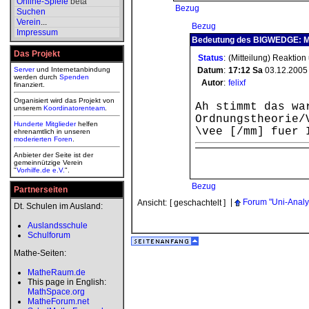
Online-Spiele
beta
Bezug
Suchen
Verein
...
Bezug
Impressum
Bedeutung des BIGWEDGE: Mi
Das Projekt
Status
:
(Mitteilung) Reaktion
Server
und Internetanbindung
Datum
:
17:12
Sa
03.12.2005
werden durch
Spenden
Autor
:
felixf
finanziert.
Organisiert wird das Projekt von
Ah stimmt das wa
unserem
Koordinatorenteam
.
Ordnungstheorie/
Hunderte Mitglieder
helfen
\vee [/mm] fuer 
ehrenamtlich in unseren
moderierten
Foren
.
Anbieter der Seite ist der
gemeinnützige Verein
"
Vorhilfe.de e.V.
".
Bezug
Partnerseiten
|
Forum "Uni-Analy
Ansicht:
[ geschachtelt ]
Dt. Schulen im Ausland:
Auslandsschule
Schulforum
Mathe-Seiten:
MatheRaum.de
This page in English:
MathSpace.org
MatheForum.net