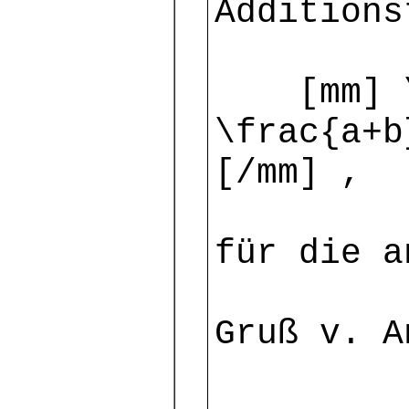
Additions
[mm] \c
\frac{a+b
[/mm] ,
für die a
Gruß v. A