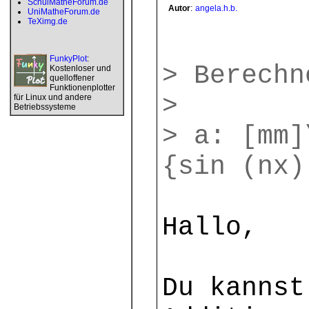
SchulMatheForum.de
Autor
:
angela.h.b.
UniMatheForum.de
TeXimg.de
FunkyPlot
:
> Berechn
Kostenloser und
quelloffener
Funktionenplotter
>
für Linux und andere
Betriebssysteme
> a: [mm]
{sin (nx)
Hallo,
Du kannst