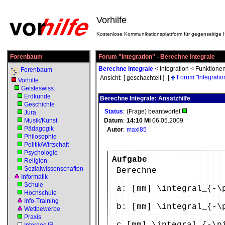
Vorhilfe
Kostenlose Kommunikationsplattform für gegenseitige H
Forenbaum
Forum "Integration" - Berechne Integrale
Berechne Integrale
<
Integration
<
Funktione
Forenbaum
|
Forum "Integratio
Ansicht:
[ geschachtelt ]
Vorhilfe
Geisteswiss.
Erdkunde
Berechne Integrale: Ansatzhilfe
Geschichte
Status
:
(Frage) beantwortet
Jura
Musik/Kunst
Datum
:
14:10
Mi
06.05.2009
Pädagogik
Autor
:
maxi85
Philosophie
Politik/Wirtschaft
Psychologie
Aufgabe
Religion
Sozialwissenschaften
Berechne
Informatik
Schule
a: [mm] \integral_{-\
Hochschule
Info-Training
b: [mm] \integral_{-\
Wettbewerbe
Praxis