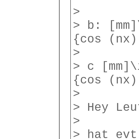
>
> b: [mm]
{cos (nx)
>
> c [mm]\
{cos (nx)
>
> Hey Leu
>
> hat evt