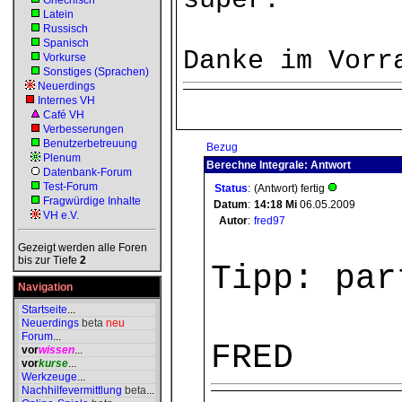
super.
Griechisch
Latein
Russisch
Spanisch
Danke im Vorr
Vorkurse
Sonstiges (Sprachen)
Neuerdings
Internes VH
Café VH
Verbesserungen
Benutzerbetreuung
Bezug
Plenum
Berechne Integrale: Antwort
Datenbank-Forum
Test-Forum
Status
:
(Antwort) fertig
Fragwürdige Inhalte
Datum
:
14:18
Mi
06.05.2009
VH e.V.
Autor
:
fred97
Gezeigt werden alle Foren
bis zur Tiefe
2
Tipp: par
Navigation
Startseite
...
Neuerdings
beta
neu
Forum
...
FRED
vor
wissen
...
vor
kurse
...
Werkzeuge
...
Nachhilfevermittlung
beta
...