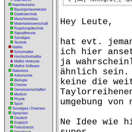
c [mm] \integral_{-\p
Internes IR
Ingenieurwiss.
Bauingenieurwesen
Elektrotechnik
Maschinenbau
Hey Leute,
Materialwissenschaft
Regelungstechnik
Signaltheorie
Sonstiges
hat evt. jema
Technik
Mathe
ich hier anse
Schulmathe
Hochschulmathe
ja wahrschein
Mathe-Vorkurse
Mathe-Software
ähnlich sein.
Naturwiss.
Astronomie
keine die wei
Biologie
Chemie
Taylorreihene
Geowissenschaften
Medizin
Physik
umgebung von 
Sport
Sonstiges / Diverses
Sprachen
Deutsch
Ne Idee wie h
Englisch
Französisch