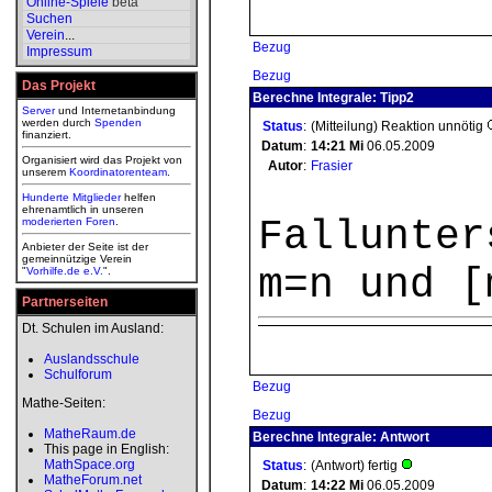
Online-Spiele
beta
Suchen
Verein
...
Bezug
Impressum
Bezug
Das Projekt
Berechne Integrale: Tipp2
Server
und Internetanbindung
werden durch
Spenden
Status
:
(Mitteilung) Reaktion unnötig
finanziert.
Datum
:
14:21
Mi
06.05.2009
Organisiert wird das Projekt von
Autor
:
Frasier
unserem
Koordinatorenteam
.
Hunderte Mitglieder
helfen
ehrenamtlich in unseren
Fallunter
moderierten
Foren
.
Anbieter der Seite ist der
gemeinnützige Verein
m=n und [
"
Vorhilfe.de e.V.
".
Partnerseiten
Dt. Schulen im Ausland:
Auslandsschule
Schulforum
Bezug
Mathe-Seiten:
Bezug
MatheRaum.de
Berechne Integrale: Antwort
This page in English:
MathSpace.org
Status
:
(Antwort) fertig
MatheForum.net
Datum
:
14:22
Mi
06.05.2009