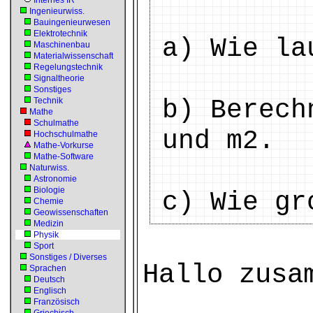
Internes IR
Ingenieurwiss.
Bauingenieurwesen
Elektrotechnik
a) Wie la
Maschinenbau
Materialwissenschaft
Regelungstechnik
Signaltheorie
Sonstiges
b) Berech
Technik
Mathe
Schulmathe
und m2.
Hochschulmathe
Mathe-Vorkurse
Mathe-Software
Naturwiss.
Astronomie
Biologie
c) Wie gr
Chemie
Geowissenschaften
Medizin
Physik
Sport
Sonstiges / Diverses
Hallo zusa
Sprachen
Deutsch
Englisch
Französisch