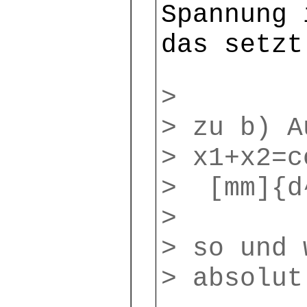
Spannung 
das setzt
>
> zu b) A
> x1+x2=c
> [mm]{d^
>
> so und 
> absolut