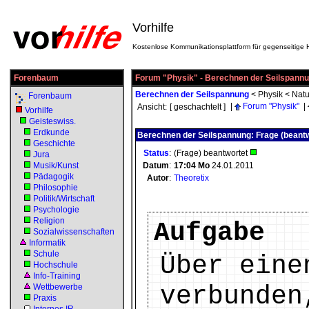
Vorhilfe
Kostenlose Kommunikationsplattform für gegenseitige H
Forenbaum
Forum "Physik" - Berechnen der Seilspann
Berechnen der Seilspannung
<
Physik
<
Natu
Forenbaum
|
Forum "Physik"
|
Ansicht:
[ geschachtelt ]
Vorhilfe
Geisteswiss.
Erdkunde
Berechnen der Seilspannung: Frage (beantw
Geschichte
Status
:
(Frage) beantwortet
Jura
Musik/Kunst
Datum
:
17:04
Mo
24.01.2011
Pädagogik
Autor
:
Theoretix
Philosophie
Politik/Wirtschaft
Psychologie
Religion
Aufgabe
Sozialwissenschaften
Informatik
Schule
Über eine
Hochschule
Info-Training
verbunden
Wettbewerbe
Praxis