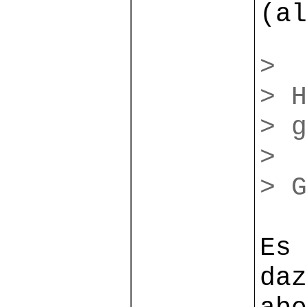
(al
>
> H
> g
>
> G
Es 
daz