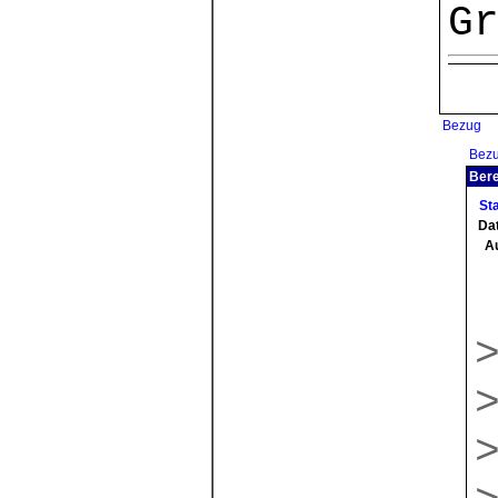
G
Bezug
Bez
Bere
St
Da
A