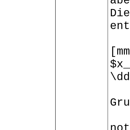
abe
Die
ent
[mm
$x_
\dd
Gru
not