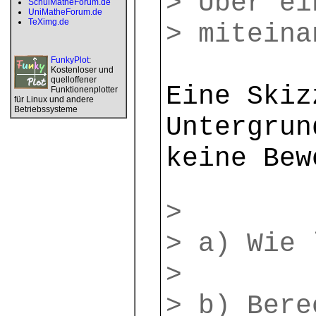
> Über ei
SchulMatheForum.de
UniMatheForum.de
TeXimg.de
> miteina
FunkyPlot
:
Kostenloser und
quelloffener
Eine Skiz
Funktionenplotter
für Linux und andere
Betriebssysteme
Untergrun
keine Bew
>
> a) Wie 
>
> b) Bere