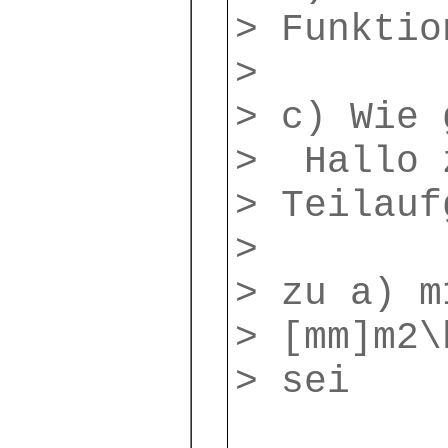
> Funktio
>
> c) Wie 
> Hallo z
> Teilauf
>
> zu a) m
> [mm]m2\
> sei