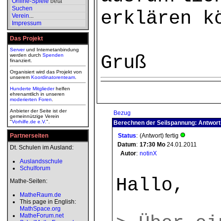
Online-Spiele
beta
Suchen
erklären k
Verein
...
Impressum
Das Projekt
Server
und Internetanbindung
Gruß
werden durch
Spenden
finanziert.
Organisiert wird das Projekt von
unserem
Koordinatorenteam
.
Hunderte Mitglieder
helfen
ehrenamtlich in unseren
moderierten
Foren
.
Anbieter der Seite ist der
Bezug
gemeinnützige Verein
"
Vorhilfe.de e.V.
".
Berechnen der Seilspannung: Antwort
Partnerseiten
Status
:
(Antwort) fertig
Datum
:
17:30
Mo
24.01.2011
Dt. Schulen im Ausland:
Autor
:
notinX
Auslandsschule
Schulforum
Hallo,
Mathe-Seiten:
MatheRaum.de
This page in English:
MathSpace.org
MatheForum.net