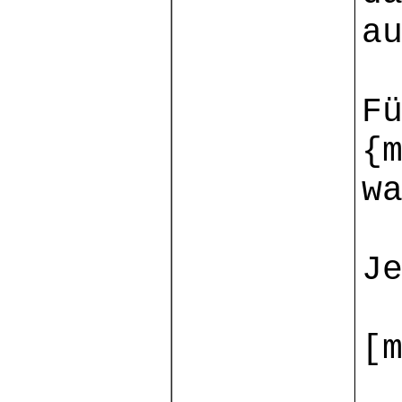
a
F
{
w
J
[