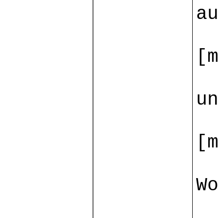
a
[
u
[
W