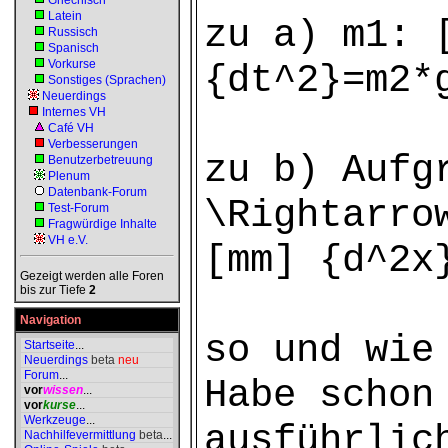
Griechisch
Latein
zu a) m1: 
Russisch
Spanisch
Vorkurse
{dt^2}=m2*
Sonstiges (Sprachen)
Neuerdings
Internes VH
Café VH
Verbesserungen
zu b) Aufg
Benutzerbetreuung
Plenum
Datenbank-Forum
\Rightarro
Test-Forum
Fragwürdige Inhalte
VH e.V.
[mm] {d^2x
Gezeigt werden alle Foren
bis zur Tiefe
2
Navigation
so und wie
Startseite
...
Neuerdings
beta
neu
Forum
...
Habe schon
vor
wissen
...
vor
kurse
...
Werkzeuge
...
ausführlic
Nachhilfevermittlung
beta
...