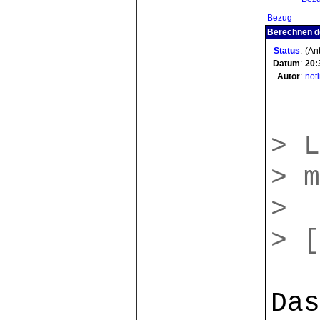
Bezug
Berechnen d
Status
:
(Ant
Datum
:
20:
Autor
:
not
> L
> m
>
> [
Das