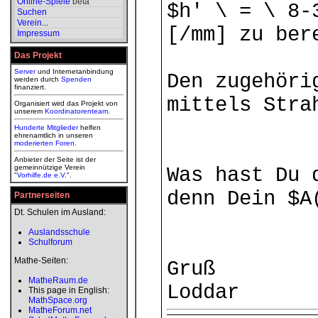
Online-Spiele
beta
$h' \ = \ 8-
Suchen
Verein
...
[/mm] zu ber
Impressum
Das Projekt
Server
und Internetanbindung
Den zugehöri
werden durch
Spenden
finanziert.
mittels Stra
Organisiert wird das Projekt von
unserem
Koordinatorenteam
.
Hunderte Mitglieder
helfen
ehrenamtlich in unseren
moderierten
Foren
.
Anbieter der Seite ist der
gemeinnützige Verein
Was hast Du 
"
Vorhilfe.de e.V.
".
denn Dein $A
Partnerseiten
Dt. Schulen im Ausland:
Auslandsschule
Schulforum
Mathe-Seiten:
Gruß
MatheRaum.de
Loddar
This page in English:
MathSpace.org
MatheForum.net