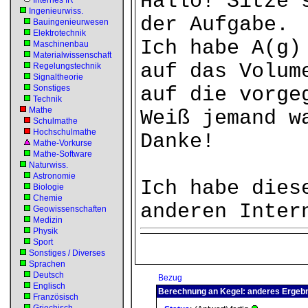
Hallo! Sitze 
Internes IR
Ingenieurwiss.
der Aufgabe.
Bauingenieurwesen
Elektrotechnik
Ich habe A(g)
Maschinenbau
Materialwissenschaft
auf das Volum
Regelungstechnik
Signaltheorie
Sonstiges
auf die vorge
Technik
Mathe
Weiß jemand w
Schulmathe
Hochschulmathe
Danke!
Mathe-Vorkurse
Mathe-Software
Naturwiss.
Astronomie
Ich habe dies
Biologie
Chemie
anderen Inter
Geowissenschaften
Medizin
Physik
Sport
Sonstiges / Diverses
Sprachen
Deutsch
Bezug
Englisch
Berechnung an Kegel: anderes Ergeb
Französisch