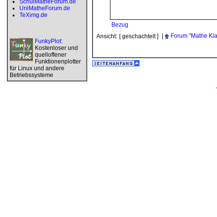
SchulMatheForum.de
UniMatheForum.de
TeXimg.de
Bezug
|
Forum "Mathe Kla
Ansicht:
[ geschachtelt ]
FunkyPlot
:
Kostenloser und
quelloffener
Funktionenplotter
für Linux und andere
Betriebssysteme