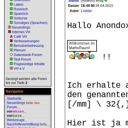
Griechisch
Status
:
(Antwort) fertig
Latein
Datum
:
18:48
Mi
29.04.2015
Russisch
Autor
:
Loddar
Spanisch
Vorkurse
Sonstiges (Sprachen)
Hallo Anondo
Neuerdings
Internes VH
Café VH
Verbesserungen
Benutzerbetreuung
Plenum
!!
Datenbank-Forum
Test-Forum
Fragwürdige Inhalte
VH e.V.
Gezeigt werden alle Foren
bis zur Tiefe
2
Ich erhalte 
Navigation
den genannte
Startseite
...
[/mm] \ 32{,
Neuerdings
beta
neu
Forum
...
vor
wissen
...
vor
kurse
...
Werkzeuge
...
Hier ist ja 
Nachhilfevermittlung
beta
...