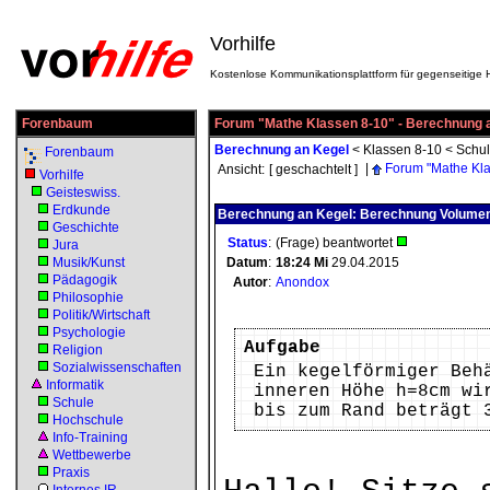
Vorhilfe
Kostenlose Kommunikationsplattform für gegenseitige H
Forenbaum
Forum "Mathe Klassen 8-10" - Berechnung 
Berechnung an Kegel
<
Klassen 8-10
<
Schu
Forenbaum
|
Forum "Mathe Kla
Ansicht:
[ geschachtelt ]
Vorhilfe
Geisteswiss.
Erdkunde
Berechnung an Kegel: Berechnung Volume
Geschichte
Status
:
(Frage) beantwortet
Jura
Musik/Kunst
Datum
:
18:24
Mi
29.04.2015
Pädagogik
Autor
:
Anondox
Philosophie
Politik/Wirtschaft
Psychologie
Aufgabe
Religion
Sozialwissenschaften
Ein kegelförmiger Beh
Informatik
inneren Höhe h=8cm wi
Schule
bis zum Rand beträgt 
Hochschule
Info-Training
Wettbewerbe
Praxis