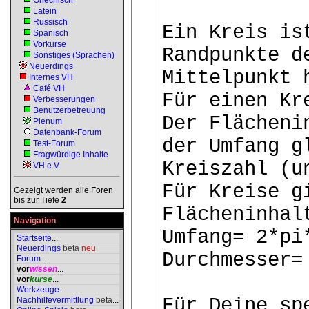
Griechisch
Latein
Russisch
Ein Kreis is
Spanisch
Vorkurse
Randpunkte d
Sonstiges (Sprachen)
Neuerdings
Mittelpunkt 
Internes VH
Café VH
Für einen Kr
Verbesserungen
Benutzerbetreuung
Der Flächeni
Plenum
Datenbank-Forum
der Umfang g
Test-Forum
Fragwürdige Inhalte
Kreiszahl (u
VH e.V.
Für Kreise g
Gezeigt werden alle Foren
bis zur Tiefe
2
Flächeninhal
Navigation
Umfang= 2*pi
Startseite
...
Neuerdings
beta
neu
Durchmesser=
Forum
...
vor
wissen
...
vor
kurse
...
Werkzeuge
...
Für Deine sp
Nachhilfevermittlung
beta
...