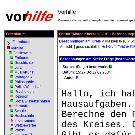
Vorhilfe
Kostenlose Kommunikationsplattform für gegenseitige H
Forenbaum
Forum "Mathe Klassen 8-10" - Berechnunge
Berechnungen am Kreis
<
Klassen 8-10
<
Sc
Forenbaum
|
Forum "Mathe Kla
Ansicht:
[ geschachtelt ]
Vorhilfe
Geisteswiss.
Erdkunde
Berechnungen am Kreis: Frage (beantworte
Geschichte
Status
:
(Frage) beantwortet
Jura
Musik/Kunst
Datum
:
15:27
Do
12.02.2004
Pädagogik
Autor
:
Ria
Philosophie
Politik/Wirtschaft
Hallo, ich ha
Psychologie
Religion
Sozialwissenschaften
Hausaufgaben.
Informatik
Schule
Berechne den 
Hochschule
Info-Training
des Kreises. 
Wettbewerbe
Praxis