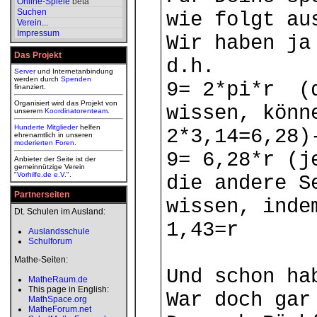
Online-Spiele
beta
Suchen
wie folgt au
Verein
...
Impressum
Wir haben ja
Das Projekt
d.h.
Server
und Internetanbindung
werden durch
Spenden
9= 2*pi*r (d
finanziert.
Organisiert wird das Projekt von
wissen, könn
unserem
Koordinatorenteam
.
Hunderte Mitglieder
helfen
2*3,14=6,28)
ehrenamtlich in unseren
moderierten
Foren
.
9= 6,28*r (j
Anbieter der Seite ist der
gemeinnützige Verein
"
Vorhilfe.de e.V.
".
die andere S
Partnerseiten
wissen, inde
Dt. Schulen im Ausland:
1,43=r
Auslandsschule
Schulforum
Mathe-Seiten:
Und schon ha
MatheRaum.de
This page in English:
War doch gar
MathSpace.org
MatheForum.net