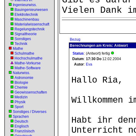
Gibt es dafür
Internes IR
Ingenieurwiss.
Vielen Dank i
Bauingenieurwesen
Elektrotechnik
Maschinenbau
Materialwissenschaft
Regelungstechnik
Signaltheorie
Sonstiges
Bezug
Technik
Berechnungen am Kreis: Antwort
Mathe
Schulmathe
Status
:
(Antwort) fertig
Hochschulmathe
Datum
:
17:30
Do
12.02.2004
Mathe-Vorkurse
Autor
:
Eva
Mathe-Software
Naturwiss.
Hallo Ria,
Astronomie
Biologie
Chemie
Geowissenschaften
Medizin
Willkommen i
Physik
Sport
Sonstiges / Diverses
Sprachen
Habt ihr den
Deutsch
Englisch
Unterricht n
Französisch