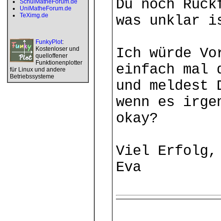
Du noch Rück
SchulMatheForum.de
UniMatheForum.de
TeXimg.de
was unklar i
FunkyPlot
:
Kostenloser und
Ich würde Vo
quelloffener
Funktionenplotter
einfach mal 
für Linux und andere
Betriebssysteme
und meldest 
wenn es irge
okay?
Viel Erfolg,
Eva