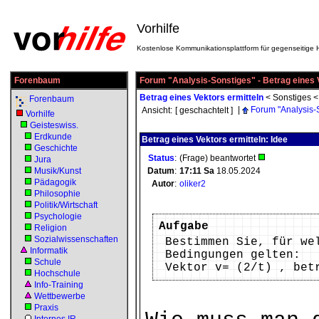
Vorhilfe
Kostenlose Kommunikationsplattform für gegenseitige H
Forenbaum
Forum "Analysis-Sonstiges" - Betrag eines 
Betrag eines Vektors ermitteln
<
Sonstiges
Forenbaum
|
Forum "Analysis-
Ansicht:
[ geschachtelt ]
Vorhilfe
Geisteswiss.
Erdkunde
Betrag eines Vektors ermitteln: Idee
Geschichte
Status
:
(Frage) beantwortet
Jura
Musik/Kunst
Datum
:
17:11
Sa
18.05.2024
Pädagogik
Autor
:
oliker2
Philosophie
Politik/Wirtschaft
Psychologie
Aufgabe
Religion
Sozialwissenschaften
Bestimmen Sie, für we
Informatik
Bedingungen gelten:
Schule
Vektor v= (2/t) , bet
Hochschule
Info-Training
Wettbewerbe
Praxis