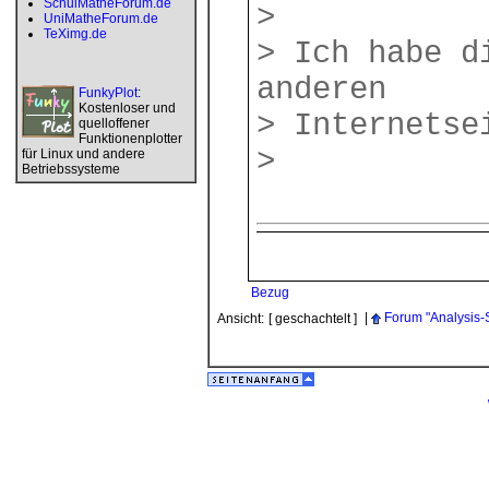
SchulMatheForum.de
>
UniMatheForum.de
TeXimg.de
> Ich habe d
anderen
FunkyPlot
:
Kostenloser und
> Internetse
quelloffener
Funktionenplotter
>
für Linux und andere
Betriebssysteme
Bezug
|
Forum "Analysis-
Ansicht:
[ geschachtelt ]