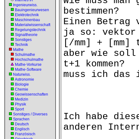
Wie muss man 
Internes IR
Ingenieurwiss.
bestimmen?
Bauingenieurwesen
Elektrotechnik
Einen Betrag 
Maschinenbau
Materialwissenschaft
ja so: vektor
Regelungstechnik
Signaltheorie
Sonstiges
[/mm] + [mm] 
Technik
Mathe
aber wie soll
Schulmathe
Hochschulmathe
t+1 kommen?
Mathe-Vorkurse
Mathe-Software
muss ich das 
Naturwiss.
Astronomie
Biologie
Chemie
Geowissenschaften
Medizin
Physik
Sport
Ich habe dies
Sonstiges / Diverses
Sprachen
Deutsch
anderen Inter
Englisch
Französisch