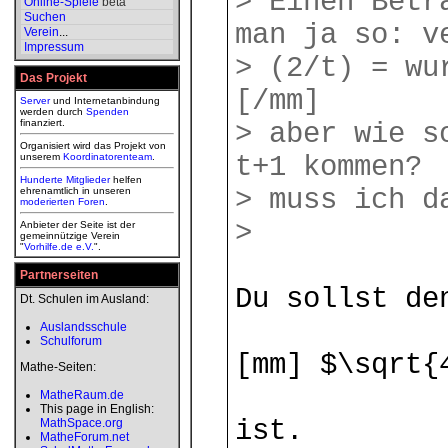
> Einen Betr
Online-Spiele
beta
Suchen
man ja so: v
Verein
...
Impressum
> (2/t) = wu
Das Projekt
[/mm]
Server
und Internetanbindung
werden durch
Spenden
finanziert.
> aber wie s
Organisiert wird das Projekt von
unserem
Koordinatorenteam
.
t+1 kommen?
Hunderte Mitglieder
helfen
> muss ich d
ehrenamtlich in unseren
moderierten
Foren
.
>
Anbieter der Seite ist der
gemeinnützige Verein
"
Vorhilfe.de e.V.
".
Partnerseiten
Du sollst de
Dt. Schulen im Ausland:
Auslandsschule
Schulforum
[mm] $\sqrt{
Mathe-Seiten:
MatheRaum.de
This page in English:
ist.
MathSpace.org
MatheForum.net