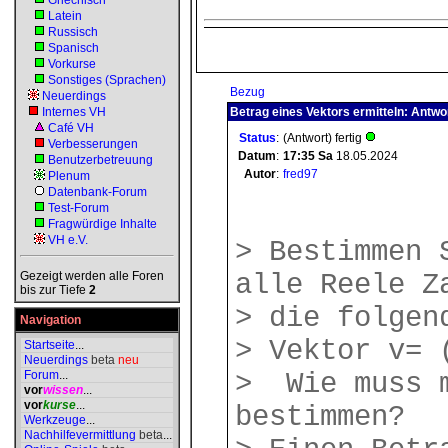
Griechisch
Latein
Russisch
Spanisch
Vorkurse
Sonstiges (Sprachen)
Bezug
Neuerdings
Internes VH
Betrag eines Vektors ermitteln: Antwo
Café VH
Status
:
(Antwort) fertig
Verbesserungen
Datum
:
17:35
Sa
18.05.2024
Benutzerbetreuung
Autor
:
fred97
Plenum
Datenbank-Forum
Test-Forum
Fragwürdige Inhalte
VH e.V.
> Bestimmen 
Gezeigt werden alle Foren
alle Reele Z
bis zur Tiefe
2
> die folge
Navigation
> Vektor v= 
Startseite
...
Neuerdings
beta
neu
Forum
...
> Wie muss m
vor
wissen
...
vor
kurse
...
bestimmen?
Werkzeuge
...
Nachhilfevermittlung
beta
...