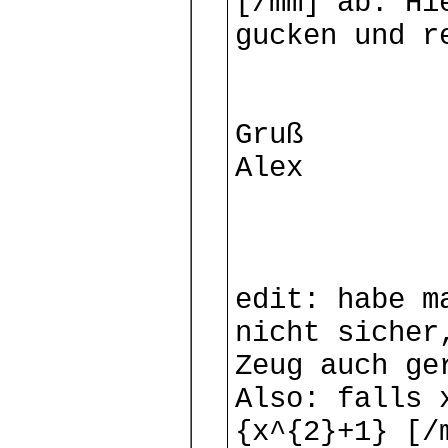
[/mm] ab. Hi
gucken und r
Gruß
Alex
edit: habe m
nicht sicher
Zeug auch ge
Also: falls 
{x^{2}+1} [/