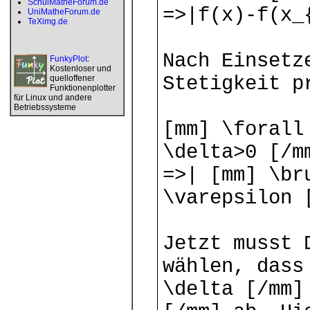
SchulMatheForum.de
=>|f(x)-f(x_
UniMatheForum.de
TeXimg.de
Nach Einsetz
FunkyPlot
:
Kostenloser und
Stetigkeit p
quelloffener
Funktionenplotter
für Linux und andere
Betriebssysteme
[mm] \forall
\delta>0 [/m
=>| [mm] \br
\varepsilon 
Jetzt musst 
wählen, dass
\delta [/mm]