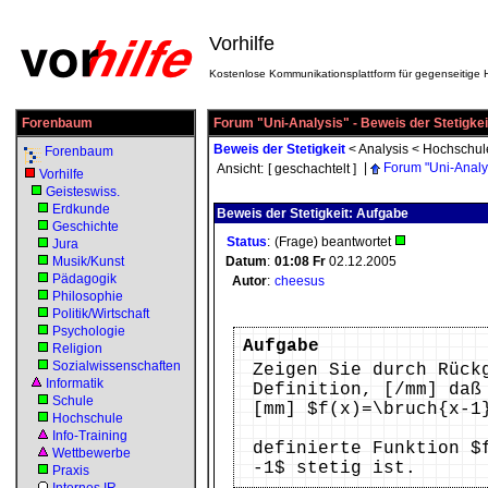
Vorhilfe
Kostenlose Kommunikationsplattform für gegenseitige H
Forenbaum
Forum "Uni-Analysis" - Beweis der Stetigkei
Beweis der Stetigkeit
<
Analysis
<
Hochschul
Forenbaum
|
Forum "Uni-Analy
Ansicht:
[ geschachtelt ]
Vorhilfe
Geisteswiss.
Erdkunde
Beweis der Stetigkeit: Aufgabe
Geschichte
Status
:
(Frage) beantwortet
Jura
Musik/Kunst
Datum
:
01:08
Fr
02.12.2005
Pädagogik
Autor
:
cheesus
Philosophie
Politik/Wirtschaft
Psychologie
Aufgabe
Religion
Sozialwissenschaften
Zeigen Sie durch Rück
Informatik
Definition, [/mm] daß
Schule
[mm] $f(x)=\bruch{x-1
Hochschule
Info-Training
definierte Funktion $
Wettbewerbe
-1$ stetig ist.
Praxis