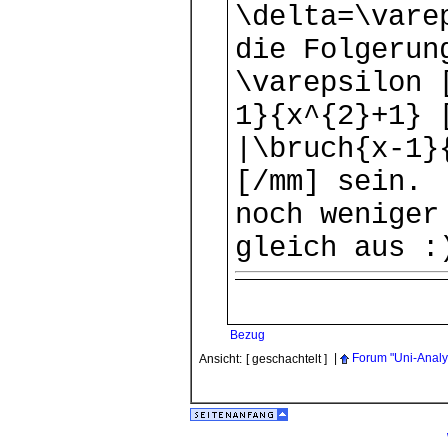
\delta=\vare
die Folgerun
\varepsilon 
1}{x^{2}+1} 
|\bruch{x-1}
[/mm] sein. 
noch weniger
gleich aus :
Bezug
|
Forum "Uni-Analy
Ansicht:
[ geschachtelt ]