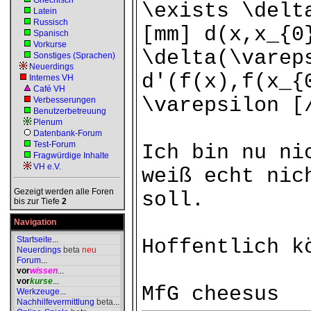
Griechisch
\exists \delt
Latein
Russisch
[mm] d(x,x_{0
Spanisch
Vorkurse
\delta(\varep
Sonstiges (Sprachen)
Neuerdings
d'(f(x),f(x_{
Internes VH
Café VH
\varepsilon [
Verbesserungen
Benutzerbetreuung
Plenum
Datenbank-Forum
Test-Forum
Ich bin nu ni
Fragwürdige Inhalte
VH e.V.
weiß echt nic
Gezeigt werden alle Foren
soll.
bis zur Tiefe
2
Navigation
Startseite
...
Hoffentlich k
Neuerdings
beta
neu
Forum
...
vor
wissen
...
vor
kurse
...
MfG cheesus
Werkzeuge
...
Nachhilfevermittlung
beta
...