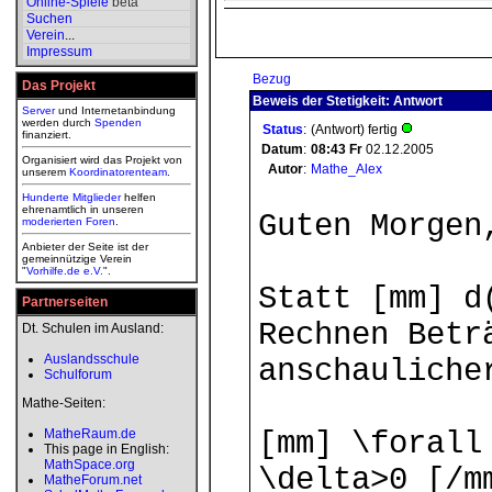
Online-Spiele
beta
Suchen
Verein
...
Impressum
Bezug
Das Projekt
Beweis der Stetigkeit: Antwort
Server
und Internetanbindung
werden durch
Spenden
Status
:
(Antwort) fertig
finanziert.
Datum
:
08:43
Fr
02.12.2005
Organisiert wird das Projekt von
Autor
:
Mathe_Alex
unserem
Koordinatorenteam
.
Hunderte Mitglieder
helfen
ehrenamtlich in unseren
Guten Morgen
moderierten
Foren
.
Anbieter der Seite ist der
gemeinnützige Verein
"
Vorhilfe.de e.V.
".
Statt [mm] d
Partnerseiten
Rechnen Betr
Dt. Schulen im Ausland:
Auslandsschule
anschauliche
Schulforum
Mathe-Seiten:
MatheRaum.de
[mm] \forall
This page in English:
MathSpace.org
\delta>0 [/m
MatheForum.net