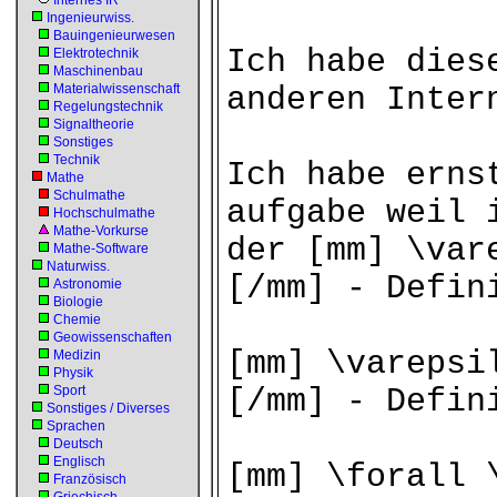
Internes IR
Ingenieurwiss.
Bauingenieurwesen
Ich habe dies
Elektrotechnik
Maschinenbau
Materialwissenschaft
anderen Inter
Regelungstechnik
Signaltheorie
Sonstiges
Technik
Ich habe erns
Mathe
Schulmathe
aufgabe weil 
Hochschulmathe
Mathe-Vorkurse
der [mm] \var
Mathe-Software
Naturwiss.
[/mm] - Defin
Astronomie
Biologie
Chemie
Geowissenschaften
[mm] \varepsi
Medizin
Physik
Sport
[/mm] - Defin
Sonstiges / Diverses
Sprachen
Deutsch
Englisch
[mm] \forall 
Französisch