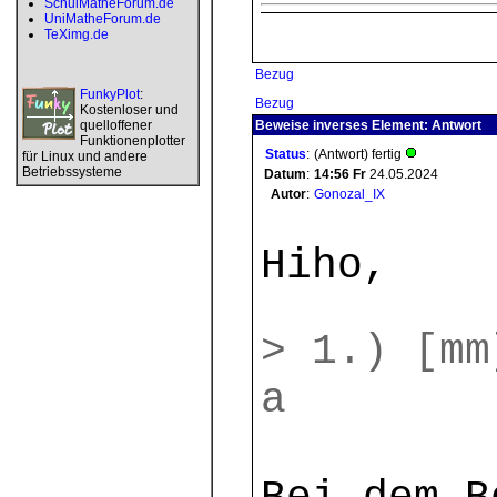
SchulMatheForum.de
UniMatheForum.de
TeXimg.de
Bezug
FunkyPlot
:
Bezug
Kostenloser und
quelloffener
Beweise inverses Element: Antwort
Funktionenplotter
Status
:
(Antwort) fertig
für Linux und andere
Betriebssysteme
Datum
:
14:56
Fr
24.05.2024
Autor
:
Gonozal_IX
Hiho,
> 1.) [mm
a