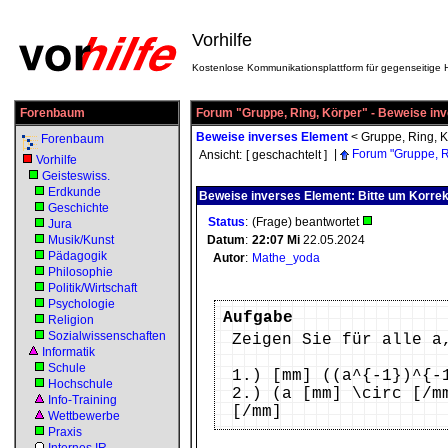
Vorhilfe
Kostenlose Kommunikationsplattform für gegenseitige H
Forenbaum
Forum "Gruppe, Ring, Körper" - Beweise in
Beweise inverses Element
<
Gruppe, Ring, K
Forenbaum
|
Forum "Gruppe, R
Ansicht:
[ geschachtelt ]
Vorhilfe
Geisteswiss.
Erdkunde
Beweise inverses Element: Bitte um Korrek
Geschichte
Status
:
(Frage) beantwortet
Jura
Musik/Kunst
Datum
:
22:07
Mi
22.05.2024
Pädagogik
Autor
:
Mathe_yoda
Philosophie
Politik/Wirtschaft
Psychologie
Aufgabe
Religion
Sozialwissenschaften
Zeigen Sie für alle a
Informatik
Schule
1.) [mm] ((a^{-1})^{-
Hochschule
2.) (a [mm] \circ [/m
Info-Training
[/mm]
Wettbewerbe
Praxis