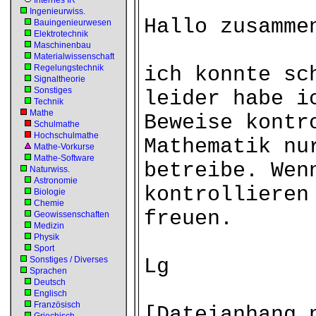
Internes IR
Ingenieurwiss.
Hallo zusamme
Bauingenieurwesen
Elektrotechnik
Maschinenbau
Materialwissenschaft
Regelungstechnik
ich konnte sc
Signaltheorie
Sonstiges
leider habe i
Technik
Mathe
Beweise kontr
Schulmathe
Hochschulmathe
Mathematik nu
Mathe-Vorkurse
Mathe-Software
betreibe. Wen
Naturwiss.
Astronomie
kontrollieren
Biologie
Chemie
freuen.
Geowissenschaften
Medizin
Physik
Sport
Sonstiges / Diverses
Lg
Sprachen
Deutsch
Englisch
Französisch
[Dateianhang 