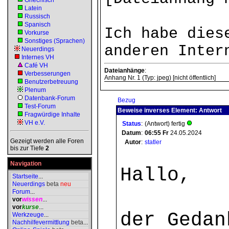
Griechisch
Latein
Russisch
Spanisch
Ich habe dies
Vorkurse
Sonstiges (Sprachen)
anderen Inter
Neuerdings
Internes VH
Café VH
Dateianhänge
:
Verbesserungen
Anhang Nr. 1 (Typ: jpeg) [nicht öffentlich]
Benutzerbetreuung
Plenum
Datenbank-Forum
Bezug
Test-Forum
Beweise inverses Element: Antwort
Fragwürdige Inhalte
VH e.V.
Status
:
(Antwort) fertig
Datum
:
06:55
Fr
24.05.2024
Gezeigt werden alle Foren
Autor
:
statler
bis zur Tiefe
2
Navigation
Hallo,
Startseite
...
Neuerdings
beta
neu
Forum
...
vor
wissen
...
vor
kurse
...
der Gedan
Werkzeuge
...
Nachhilfevermittlung
beta
...