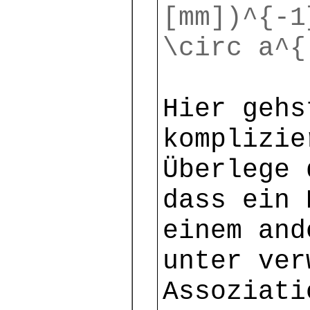
[mm])^{-1
\circ a^{
Hier gehs
komplizie
Überlege 
dass ein 
einem and
unter ver
Assoziati