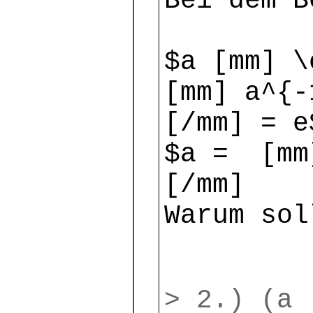
Bei dem B
$a [mm] \
[mm] a^{-
[/mm] = e
$a = [mm
[/mm]
Warum sol
> 2.) (a 