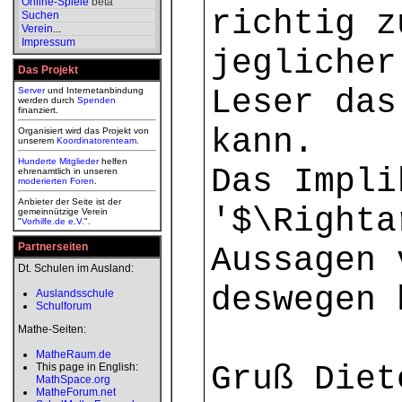
Online-Spiele
beta
richtig z
Suchen
Verein
...
Impressum
jeglicher
Das Projekt
Leser das
Server
und Internetanbindung
werden durch
Spenden
finanziert.
kann.
Organisiert wird das Projekt von
unserem
Koordinatorenteam
.
Hunderte Mitglieder
helfen
Das Impli
ehrenamtlich in unseren
moderierten
Foren
.
Anbieter der Seite ist der
'$\Righta
gemeinnützige Verein
"
Vorhilfe.de e.V.
".
Partnerseiten
Aussagen 
Dt. Schulen im Ausland:
deswegen 
Auslandsschule
Schulforum
Mathe-Seiten:
MatheRaum.de
Gruß Diet
This page in English:
MathSpace.org
MatheForum.net