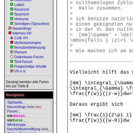
Griechisch
> nullhomologen Zyklu
Latein
> Hallo zusammen,
Russisch
>
Spanisch
> ich benutze natürli
Vorkurse
Sonstiges (Sprachen)
> einen geeigneten nu
Neuerdings
> in der VL den nullh
Internes VH
> [mm]\Gamma' = \del
Café VH
\mbox{falls } |z|>1 \
Verbesserungen
>
Benutzerbetreuung
> Wie machen ich am b
Plenum
Datenbank-Forum
Test-Forum
Fragwürdige Inhalte
VH e.V.
Vielleicht hilft das 
Gezeigt werden alle Foren
[mm] \integral_{\Gamm
bis zur Tiefe
2
\integral_{\Gamma} \f
\frac{f(w)}{(z-w)}dw=
Navigation
Startseite
...
Daraus ergibt sich
Neuerdings
beta
neu
Forum
...
[mm] \frac{1}{2\pi i}
vor
wissen
...
\frac{f(w)}{(w-0)}dw 
vor
kurse
...
Werkzeuge
...
Nachhilfevermittlung
beta
...