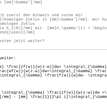
s [mm]\Gamma'[/mm]
ch zuerst den Hinweis und suche mir
llhomolgen Zyklus in [mm]\Gamma'[/mm]. Wir ha
omologen Zyklus
ta K_1(0)[/mm] mit [mm]n_\gamma'(z) = \begin
end{cases}[/mm]
esten jetzt weiter?
weiter:
a} \frac{zf(w)}{w(z-w)}dw= \integral_{\Gamma}
rac{wf(w)}{w(z-w)}dw=\integral_{\Gamma} \frac
\integral_{\Gamma} \frac{f(w)}{w}dw- \integra
 \integral_{\Gamma} \frac{zf(w)}{w(z-w)}dw =\
[/mm] - [mm] \frac{1}{2\pi i}\integral_{\Gamm