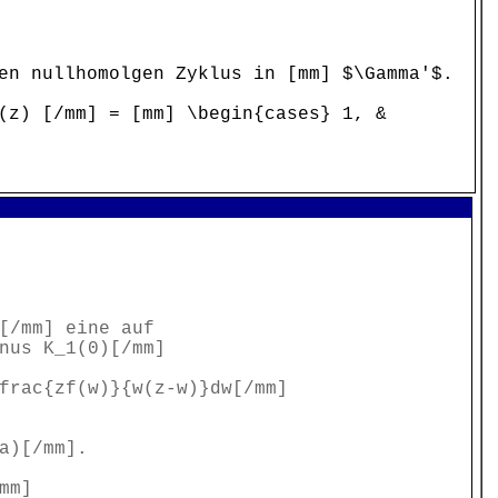
en nullhomolgen Zyklus in [mm] $\Gamma'$.
(z) [/mm] = [mm] \begin{cases} 1, &
[/mm] eine auf
nus K_1(0)[/mm]
frac{zf(w)}{w(z-w)}dw[/mm]
a)[/mm].
mm]