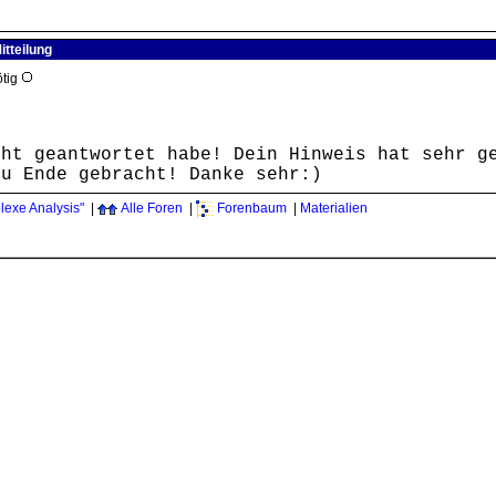
itteilung
ötig
cht geantwortet habe! Dein Hinweis hat sehr g
zu Ende gebracht! Danke sehr:)
exe Analysis"
|
Alle Foren
|
Forenbaum
|
Materialien