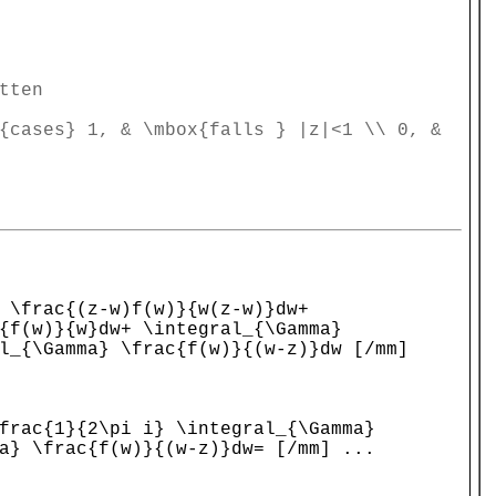
tten
{cases} 1, & \mbox{falls } |z|<1 \\ 0, &
 \frac{(z-w)f(w)}{w(z-w)}dw+
{f(w)}{w}dw+ \integral_{\Gamma}
l_{\Gamma} \frac{f(w)}{(w-z)}dw [/mm]
frac{1}{2\pi i} \integral_{\Gamma}
a} \frac{f(w)}{(w-z)}dw= [/mm] ...