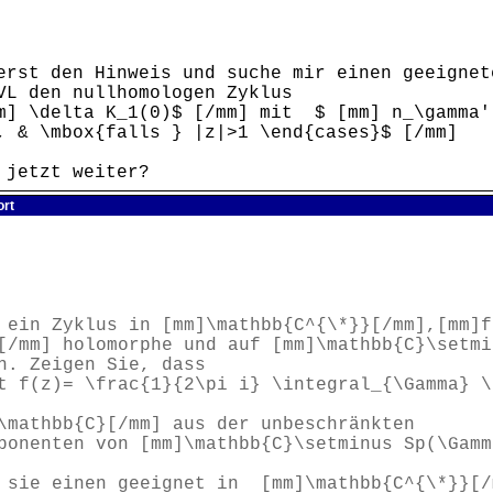
erst den Hinweis und suche mir einen geeignet
VL den nullhomologen Zyklus
m] \delta K_1(0)$ [/mm] mit $ [mm] n_\gamma'
, & \mbox{falls } |z|>1 \end{cases}$ [/mm]
 jetzt weiter?
ort
 ein Zyklus in [mm]\mathbb{C^{\*}}[/mm],[mm]f
[/mm] holomorphe und auf [mm]\mathbb{C}\setmi
n. Zeigen Sie, dass
t f(z)= \frac{1}{2\pi i} \integral_{\Gamma} \
\mathbb{C}[/mm] aus der unbeschränkten
ponenten von [mm]\mathbb{C}\setminus Sp(\Gamm
n sie einen geeignet in [mm]\mathbb{C^{\*}}[/