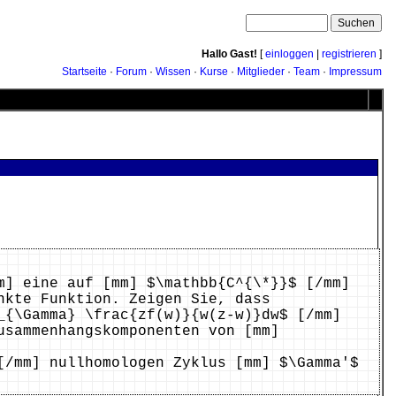
Hallo Gast!
[
einloggen
|
registrieren
]
Startseite
·
Forum
·
Wissen
·
Kurse
·
Mitglieder
·
Team
·
Impressum
m] eine auf [mm] $\mathbb{C^{\*}}$ [/mm]
nkte Funktion. Zeigen Sie, dass
_{\Gamma} \frac{zf(w)}{w(z-w)}dw$ [/mm]
usammenhangskomponenten von [mm]
[/mm] nullhomologen Zyklus [mm] $\Gamma'$