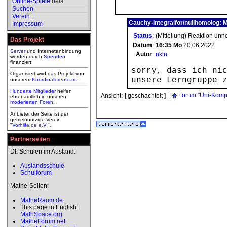
Online-Spiele
beta
Suchen
Verein
...
Cauchy-Integralfor/nullhomolog: M
Impressum
Status
:
(Mitteilung) Reaktion unn
Das Projekt
Datum
:
16:35
Mo
20.06.2022
Server
und Internetanbindung
Autor
:
nkln
werden durch
Spenden
finanziert.
sorry, dass ich ni
Organisiert wird das Projekt von
unsere Lerngruppe 
unserem
Koordinatorenteam
.
Hunderte Mitglieder
helfen
|
Forum "Uni-Kompl
Ansicht:
[ geschachtelt ]
ehrenamtlich in unseren
moderierten
Foren
.
Anbieter der Seite ist der
gemeinnützige Verein
"
Vorhilfe.de e.V.
".
Partnerseiten
Dt. Schulen im Ausland:
Auslandsschule
Schulforum
Mathe-Seiten:
MatheRaum.de
This page in English:
MathSpace.org
MatheForum.net