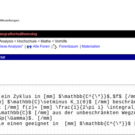
ilfestellungen.
tegralfor/nullhomolog
Analysis
<
Hochschule
<
Mathe
<
Vorhilfe
exe Analysis"
|
Alle Foren
|
Forenbaum
|
Materialien
ktur
 ein Zyklus in [mm] $\mathbb{C^{\*}}$,$f$ [/m
m] $\mathbb{C}\setminus K_1(0)$ [/mm] beschrä
t [/mm] f(z)= [mm] \frac{1}{2\pi i} \integral
\mathbb{C}$ [/mm] aus der unbeschränkten Wegz
Sp(\Gamma)$. [/mm]
ie einen geeignet in [mm] $\mathbb{C^{\*}}$ 