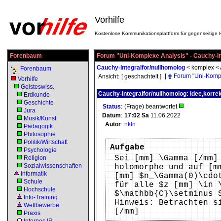
Vorhilfe
Kostenlose Kommunikationsplattform für gegenseitige H
Forenbaum
Forum "Uni-Komplexe Analysis" - Cauchy-In
Cauchy-Integralfor/nullhomolog
<
komplex
<
Forenbaum
|
Forum "Uni-Kompl
Ansicht:
[ geschachtelt ]
Vorhilfe
Geisteswiss.
Cauchy-Integralfor/nullhomolog: idee,korre
Erdkunde
Geschichte
Status
:
(Frage) beantwortet
Jura
Datum
:
17:02
Sa
11.06.2022
Musik/Kunst
Autor
:
nkln
Pädagogik
Philosophie
Politik/Wirtschaft
Aufgabe
Psychologie
Sei [mm] \Gamma [/mm]
Religion
Sozialwissenschaften
holomorphe und auf [m
Informatik
[mm] $n_\Gamma(0)\cdo
Schule
für alle $z [mm] \in 
Hochschule
$\mathbb{C}\setminus 
Info-Training
Hinweis: Betrachten s
Wettbewerbe
[/mm]
Praxis