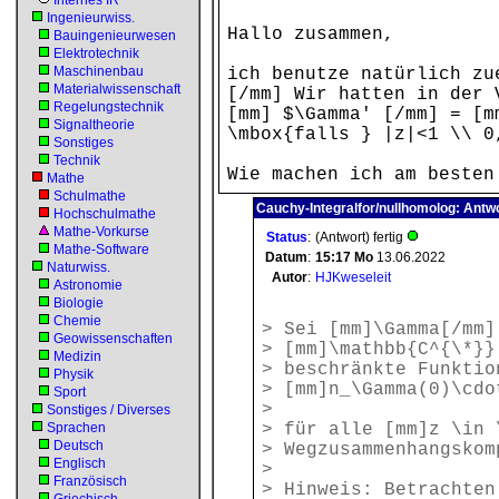
Internes IR
Ingenieurwiss.
Hallo zusammen,
Bauingenieurwesen
Elektrotechnik
Maschinenbau
ich benutze natürlich zu
Materialwissenschaft
[/mm] Wir hatten in der 
Regelungstechnik
[mm] $\Gamma' [/mm] = [m
Signaltheorie
\mbox{falls } |z|<1 \\ 0
Sonstiges
Technik
Wie machen ich am besten
Mathe
Schulmathe
Cauchy-Integralfor/nullhomolog: Antw
Hochschulmathe
Mathe-Vorkurse
Status
:
(Antwort) fertig
Mathe-Software
Datum
:
15:17
Mo
13.06.2022
Naturwiss.
Autor
:
HJKweseleit
Astronomie
Biologie
Chemie
> Sei [mm]\Gamma[/mm]
Geowissenschaften
> [mm]\mathbb{C^{\*}}
Medizin
> beschränkte Funktio
Physik
> [mm]n_\Gamma(0)\cdo
Sport
>
Sonstiges / Diverses
Sprachen
> für alle [mm]z \in 
Deutsch
> Wegzusammenhangskom
Englisch
>
Französisch
> Hinweis: Betrachte